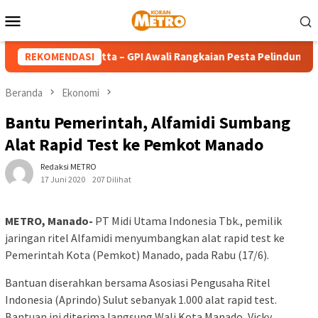
Loncat
Menu
ke
Mobile
konten
a Teresa Calcutta – GPI Awali Rangkaian Pesta Pelindung denga
REKOMENDASI
Beranda
Ekonomi
Bantu Pemerintah, Alfamidi Sumbang
Alat Rapid Test ke Pemkot Manado
Redaksi METRO
17 Juni 2020
207 Dilihat
METRO, Manado-
PT Midi Utama Indonesia Tbk., pemilik
jaringan ritel Alfamidi menyumbangkan alat rapid test ke
Pemerintah Kota (Pemkot) Manado, pada Rabu (17/6).
Bantuan diserahkan bersama Asosiasi Pengusaha Ritel
Indonesia (Aprindo) Sulut sebanyak 1.000 alat rapid test.
Bantuan ini diterima langsung Wali Kota Manado, Vicky