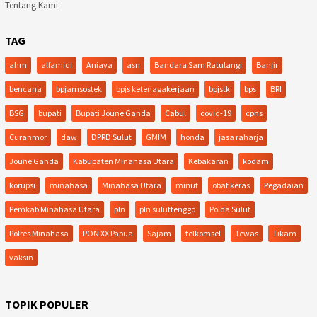
Tentang Kami
TAG
ahm
alfamidi
Aniaya
asn
Bandara Sam Ratulangi
Banjir
bencana
bpjamsostek
bpjs ketenagakerjaan
bpjstk
bps
BRI
BSG
bupati
Bupati Joune Ganda
Cabul
covid-19
cpns
Curanmor
daw
DPRD Sulut
GMIM
honda
jasa raharja
Joune Ganda
Kabupaten Minahasa Utara
Kebakaran
kodam
korupsi
minahasa
Minahasa Utara
minut
obat keras
Pegadaian
Pemkab Minahasa Utara
pln
pln suluttenggo
Polda Sulut
Polres Minahasa
PON XX Papua
Sajam
telkomsel
Tewas
Tikam
vaksin
TOPIK POPULER