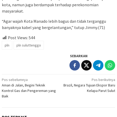
kota, namun juga berdampak terhadap perekonomian
masyarakat.
“Agar wajah Kota Manado lebih bagus dan tidak terganggu
banyaknya kabel yang bergelantungan,” tutup Jimmy.(71)
Post Views:
544
pln
pln suluttenggo
SEBARKAN
Navigasi
Pos sebelumnya
Pos berikutnya
Aman di Jalan, Begini Teknik
Brazil, Negara Tujuan Ekspor Baru
pos
Kontrol Gas dan Pengereman yang
Kelapa Parut Sulut
Baik
POS TERKAIT