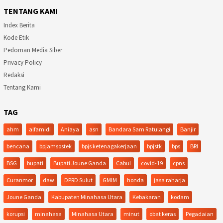
TENTANG KAMI
Index Berita
Kode Etik
Pedoman Media Siber
Privacy Policy
Redaksi
Tentang Kami
TAG
ahm
alfamidi
Aniaya
asn
Bandara Sam Ratulangi
Banjir
bencana
bpjamsostek
bpjs ketenagakerjaan
bpjstk
bps
BRI
BSG
bupati
Bupati Joune Ganda
Cabul
covid-19
cpns
Curanmor
daw
DPRD Sulut
GMIM
honda
jasa raharja
Joune Ganda
Kabupaten Minahasa Utara
Kebakaran
kodam
korupsi
minahasa
Minahasa Utara
minut
obat keras
Pegadaian