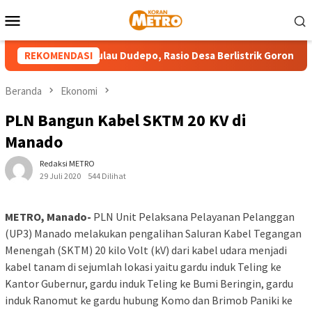
Loncat
Menu
ke
Mobile
konten
rik PLN Masuk Pulau Dudepo, Rasio Desa Berlistrik Gorontalo Cap
REKOMENDASI
Beranda
Ekonomi
PLN Bangun Kabel SKTM 20 KV di
Manado
Redaksi METRO
29 Juli 2020
544 Dilihat
METRO, Manado-
PLN Unit Pelaksana Pelayanan Pelanggan
(UP3) Manado melakukan pengalihan Saluran Kabel Tegangan
Menengah (SKTM) 20 kilo Volt (kV) dari kabel udara menjadi
kabel tanam di sejumlah lokasi yaitu gardu induk Teling ke
Kantor Gubernur, gardu induk Teling ke Bumi Beringin, gardu
induk Ranomut ke gardu hubung Komo dan Brimob Paniki ke