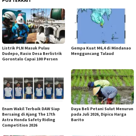
Listrik PLN Masuk Pulau
Gempa Kuat M6,4 di Mindanao
Dudepo, Rasio Desa Berlistrik
Mengguncang Talaud
Gorontalo Capai 100 Persen
Enam Wakil Terbaik DAW Siap
Daya Beli Petani Sulut Menurun
Bersaing di Ajang The 17th
pada Juli 2026, Dipicu Harga
Astra Honda Safety Riding
Barito
Competition 2026