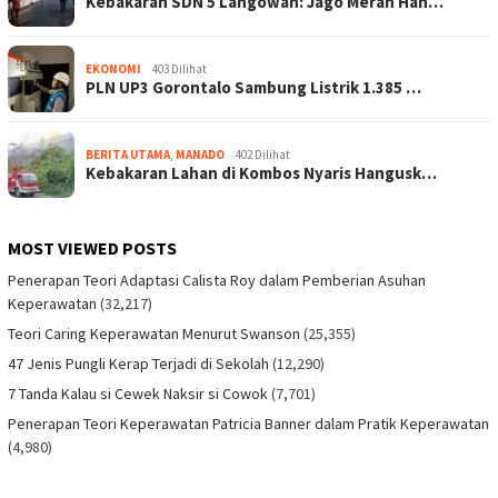
Kebakaran SDN 5 Langowan: Jago Merah Han…
EKONOMI
403 Dilihat
PLN UP3 Gorontalo Sambung Listrik 1.385 …
BERITA UTAMA
,
MANADO
402 Dilihat
Kebakaran Lahan di Kombos Nyaris Hangusk…
MOST VIEWED POSTS
Penerapan Teori Adaptasi Calista Roy dalam Pemberian Asuhan
Keperawatan
(32,217)
Teori Caring Keperawatan Menurut Swanson
(25,355)
47 Jenis Pungli Kerap Terjadi di Sekolah
(12,290)
7 Tanda Kalau si Cewek Naksir si Cowok
(7,701)
Penerapan Teori Keperawatan Patricia Banner dalam Pratik Keperawatan
(4,980)