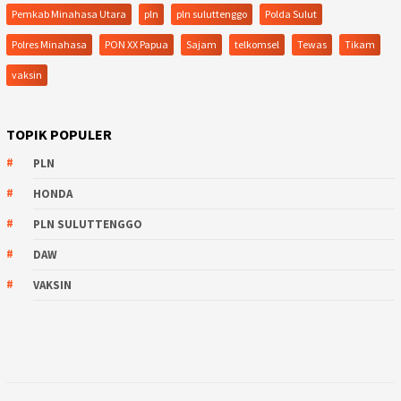
Pemkab Minahasa Utara
pln
pln suluttenggo
Polda Sulut
Polres Minahasa
PON XX Papua
Sajam
telkomsel
Tewas
Tikam
vaksin
TOPIK POPULER
PLN
HONDA
PLN SULUTTENGGO
DAW
VAKSIN