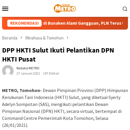
Loncat
Menu
ke
Mobile
konten
sin Pembangkit di Bunaken Alami Gangguan, PLN Terus Upayaka
REKOMENDASI
Beranda
Minahasa & Tomohon
DPP HKTI Sulut Ikuti Pelantikan DPN
HKTI Pusat
Redaksi METRO
27 Januari 2021
197 Dilihat
METRO, Tomohon-
Dewan Pimpinan Provinsi (DPP) Himpunan
Kerukunan Tani Indonesia (HKTI) Sulut, yang diketuai Syerly
Adelyn Sompotan (SAS), mengikuti pelantikan Dewan
Pimpinan Nasional (DPN) HKTI, secara virtual, bertempat di
Command Centre Pemerintah Kota Tomohon, Selasa
(26/01/2021).