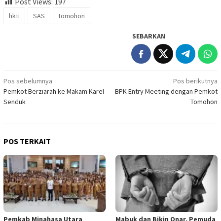
Post Views:
197
hkti
SAS
tomohon
SEBARKAN
Navigasi
Pos sebelumnya
Pos berikutnya
Pemkot Berziarah ke Makam Karel
BPK Entry Meeting dengan Pemkot
pos
Senduk
Tomohon
POS TERKAIT
Pemkab Minahasa Utara
Mabuk dan Bikin Onar, Pemuda