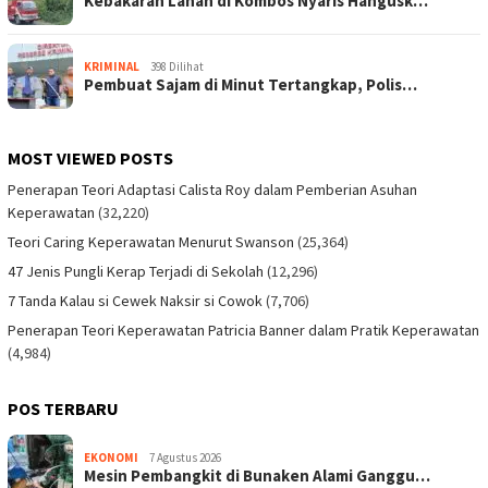
Kebakaran Lahan di Kombos Nyaris Hangusk…
KRIMINAL
398 Dilihat
Pembuat Sajam di Minut Tertangkap, Polis…
MOST VIEWED POSTS
Penerapan Teori Adaptasi Calista Roy dalam Pemberian Asuhan
Keperawatan
(32,220)
Teori Caring Keperawatan Menurut Swanson
(25,364)
47 Jenis Pungli Kerap Terjadi di Sekolah
(12,296)
7 Tanda Kalau si Cewek Naksir si Cowok
(7,706)
Penerapan Teori Keperawatan Patricia Banner dalam Pratik Keperawatan
(4,984)
POS TERBARU
EKONOMI
7 Agustus 2026
Mesin Pembangkit di Bunaken Alami Ganggu…