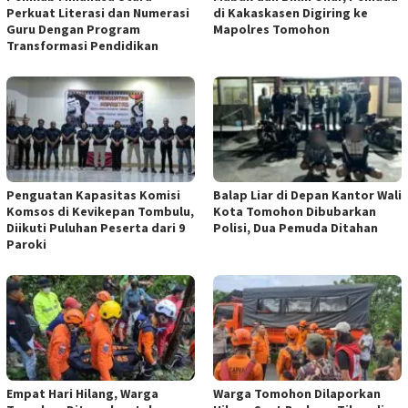
Perkuat Literasi dan Numerasi
di Kakaskasen Digiring ke
Guru Dengan Program
Mapolres Tomohon
Transformasi Pendidikan
Penguatan Kapasitas Komisi
Balap Liar di Depan Kantor Wali
Komsos di Kevikepan Tombulu,
Kota Tomohon Dibubarkan
Diikuti Puluhan Peserta dari 9
Polisi, Dua Pemuda Ditahan
Paroki
Empat Hari Hilang, Warga
Warga Tomohon Dilaporkan