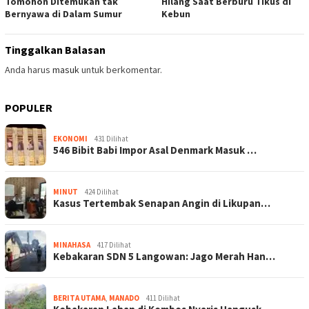
Tomohon Ditemukan tak
Hilang Saat Berburu Tikus di
Bernyawa di Dalam Sumur
Kebun
Tinggalkan Balasan
Anda harus
masuk
untuk berkomentar.
POPULER
EKONOMI
431 Dilihat
546 Bibit Babi Impor Asal Denmark Masuk …
MINUT
424 Dilihat
Kasus Tertembak Senapan Angin di Likupan…
MINAHASA
417 Dilihat
Kebakaran SDN 5 Langowan: Jago Merah Han…
BERITA UTAMA
,
MANADO
411 Dilihat