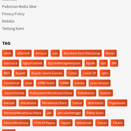
Pedoman Media Siber
Privacy Policy
Redaksi
Tentang Kami
TAG
ahm
alfamidi
Aniaya
asn
Bandara Sam Ratulangi
Banjir
bencana
bpjamsostek
bpjs ketenagakerjaan
bpjstk
bps
BRI
BSG
bupati
Bupati Joune Ganda
Cabul
covid-19
cpns
Curanmor
daw
DPRD Sulut
GMIM
honda
jasa raharja
Joune Ganda
Kabupaten Minahasa Utara
Kebakaran
kodam
korupsi
minahasa
Minahasa Utara
minut
obat keras
Pegadaian
Pemkab Minahasa Utara
pln
pln suluttenggo
Polda Sulut
Polres Minahasa
PON XX Papua
Sajam
telkomsel
Tewas
Tikam