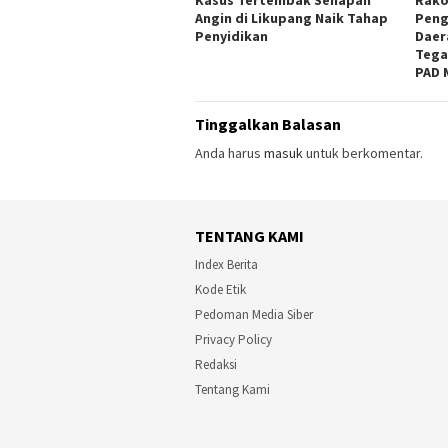
Kasus Tertembak Senapan
Rako
Angin di Likupang Naik Tahap
Peng
Penyidikan
Daer
Tega
PAD 
Tinggalkan Balasan
Anda harus
masuk
untuk berkomentar.
TENTANG KAMI
Index Berita
Kode Etik
Pedoman Media Siber
Privacy Policy
Redaksi
Tentang Kami