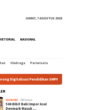
JUMAT, 7 AGUSTUS 2026
VETORIAL
NASIONAL
tan
Olahraga
Pariwisata
alisasi Pendidikan SMPN 1 Palu
PLN Bangun Proyek Kabel 
LER
EKONOMI
430 Dilihat
546 Bibit Babi Impor Asal
Denmark Masuk …