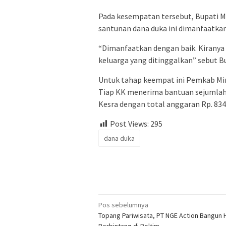
Pada kesempatan tersebut, Bupati M
santunan dana duka ini dimanfaatka
“Dimanfaatkan dengan baik. Kirany
keluarga yang ditinggalkan” sebut B
Untuk tahap keempat ini Pemkab Mi
Tiap KK menerima bantuan sejumlah
Kesra dengan total anggaran Rp. 834.
Post Views:
295
dana duka
Navigasi
Pos sebelumnya
Topang Pariwisata, PT NGE Action Bangun 
pos
Berbintang di Boltim