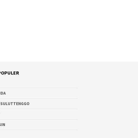
POPULER
NDA
 SULUTTENGGO
W
SIN