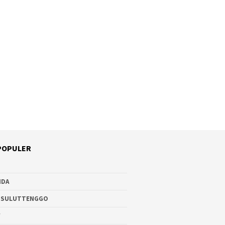
POPULER
NDA
 SULUTTENGGO
W