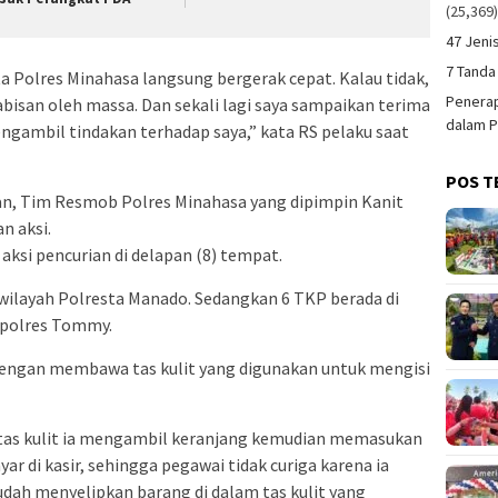
(25,369
47 Jeni
7 Tanda
a Polres Minahasa langsung bergerak cepat. Kalau tidak,
Penerap
abisan oleh massa. Dan sekali lagi saya sampaikan terima
dalam P
gambil tindakan terhadap saya,” kata RS pelaku saat
POS T
kan, Tim Resmob Polres Minahasa yang dipimpin Kanit
n aksi.
aksi pencurian di delapan (8) tempat.
 wilayah Polresta Manado. Sedangkan 6 TKP berada di
apolres Tommy.
dengan membawa tas kulit yang digunakan untuk mengisi
i tas kulit ia mengambil keranjang kemudian memasukan
ar di kasir, sehingga pegawai tidak curiga karena ia
udah menyelipkan barang di dalam tas kulit yang