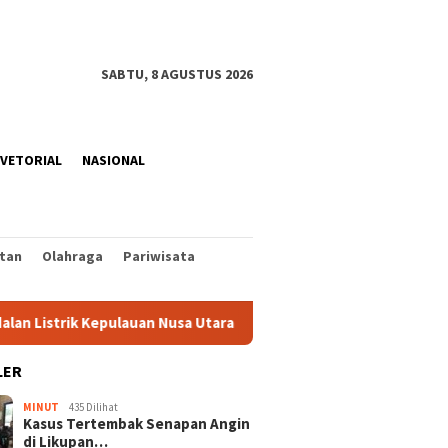
SABTU, 8 AGUSTUS 2026
VETORIAL
NASIONAL
tan
Olahraga
Pariwisata
rik Kepulauan Nusa Utara Jelang HUT ke-81 RI
Rangkaian
LER
MINUT
435 Dilihat
Kasus Tertembak Senapan Angin
di Likupan…