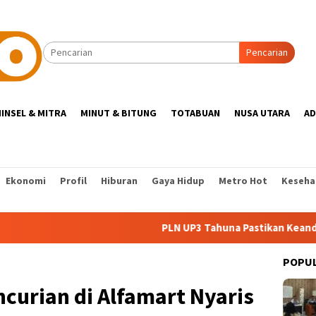
Pencarian
INSEL & MITRA
MINUT & BITUNG
TOTABUAN
NUSA UTARA
AD
Ekonomi
Profil
Hiburan
Gaya Hidup
Metro Hot
Keseha
PLN UP3 Tahuna Pastikan Keandalan List
POPU
ncurian di Alfamart Nyaris