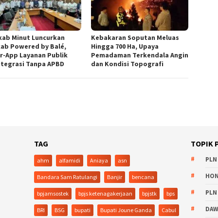
ab Minut Luncurkan
Kebakaran Soputan Meluas
kab Powered by Balé,
Hingga 700 Ha, Upaya
r-App Layanan Publik
Pemadaman Terkendala Angin
ntegrasi Tanpa APBD
dan Kondisi Topografi
TAG
TOPIK 
PLN
ahm
alfamidi
Aniaya
asn
HO
Bandara Sam Ratulangi
Banjir
bencana
PLN
bpjamsostek
bpjs ketenagakerjaan
bpjstk
bps
DA
BRI
BSG
bupati
Bupati Joune Ganda
Cabul