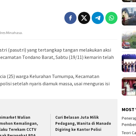
lres Minahasa.
tri (pasutri) yang tertangkap tangan melakukan aksi
Kecamatan Tondano Barat, Sabtu (19/11) kemarin telah
lencia (25) warga Kelurahan Tumumpa, Kecamatan
lisi setelah nyaris diamuk massa, usai menguras isi
MOST 
nimarket Walian
Curi Belasan Juta Milik
Penerap
mohon Kemalingan,
Pedagang, Wanita di Manado
Pember
laku Terekam CCTV
Digiring ke Kantor Polisi
Teori C
sak Perangkat PDA