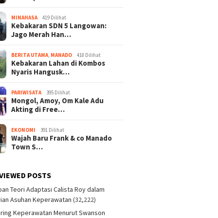
MINAHASA
419 Dilihat
Kebakaran SDN 5 Langowan:
Jago Merah Han…
BERITA UTAMA
,
MANADO
418 Dilihat
Kebakaran Lahan di Kombos
Nyaris Hangusk…
PARIWISATA
395 Dilihat
Mongol, Amoy, Om Kale Adu
Akting di Free…
EKONOMI
391 Dilihat
Wajah Baru Frank & co Manado
Town S…
VIEWED POSTS
an Teori Adaptasi Calista Roy dalam
ian Asuhan Keperawatan
(32,222)
aring Keperawatan Menurut Swanson