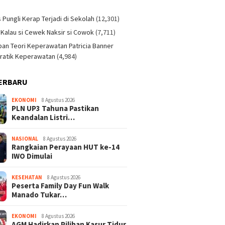
)
s Pungli Kerap Terjadi di Sekolah
(12,301)
 Kalau si Cewek Naksir si Cowok
(7,711)
an Teori Keperawatan Patricia Banner
ratik Keperawatan
(4,984)
ERBARU
EKONOMI
8 Agustus 2026
PLN UP3 Tahuna Pastikan
Keandalan Listri…
NASIONAL
8 Agustus 2026
Rangkaian Perayaan HUT ke-14
IWO Dimulai
KESEHATAN
8 Agustus 2026
Peserta Family Day Fun Walk
Manado Tukar…
EKONOMI
8 Agustus 2026
AGM Hadirkan Pilihan Kasur Tidur