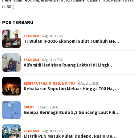
Penerapan Teori Keperawatan Patricia Banner dalam Pratik Keperawatan
(4,981)
POS TERBARU
EKONOMI
6 Agustus 2026
Triwulan II-2026 Ekonomi Sulut Tumbuh Me…
EKONOMI
6 Agustus 2026
Alfamidi Hadirkan Ruang Laktasi di Lingk…
BERITA UTAMA
,
MINSEL & MITRA
6 Agustus 2026
Kebakaran Soputan Meluas Hingga 700 Ha, …
SULUT
6 Agustus 2026
Gempa Bermagnitudo 5,8 Guncang Laut Fili…
EKONOMI
5 Agustus 2026
Listrik PLN Masuk Pulau Dudepo, Rasio De…