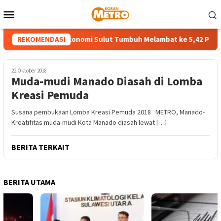
Loncat
Menu
ke
Mobile
konten
Triwulan II-2026 Ekonomi Sulut Tumbuh Melambat ke 5,42 Persen
REKOMENDASI
22 Oktober 2018
Muda-mudi Manado Diasah di Lomba
Kreasi Pemuda
Susana pembukaan Lomba Kreasi Pemuda 2018 METRO, Manado-
Kreatifitas muda-mudi Kota Manado diasah lewat […]
BERITA TERKAIT
BERITA UTAMA