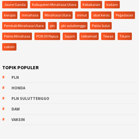
Joune Ganda
Kabupaten Minahasa Utara
Kebakaran
kodam
korupsi
minahasa
Minahasa Utara
minut
obat keras
Pegadaian
Pemkab Minahasa Utara
pln
pln suluttenggo
Polda Sulut
Polres Minahasa
PON XX Papua
Sajam
telkomsel
Tewas
Tikam
vaksin
TOPIK POPULER
PLN
HONDA
PLN SULUTTENGGO
DAW
VAKSIN