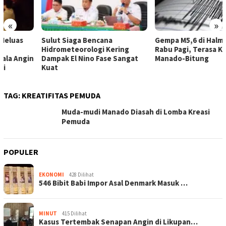
«
»
Sulut Siaga Bencana
Gempa M5,6 di Halmahera
Hidrometeorologi Kering
Rabu Pagi, Terasa Kuat di
Dampak El Nino Fase Sangat
Manado-Bitung
Kuat
TAG:
KREATIFITAS PEMUDA
Muda-mudi Manado Diasah di Lomba Kreasi
Pemuda
POPULER
EKONOMI
428 Dilihat
546 Bibit Babi Impor Asal Denmark Masuk …
MINUT
415 Dilihat
Kasus Tertembak Senapan Angin di Likupan…