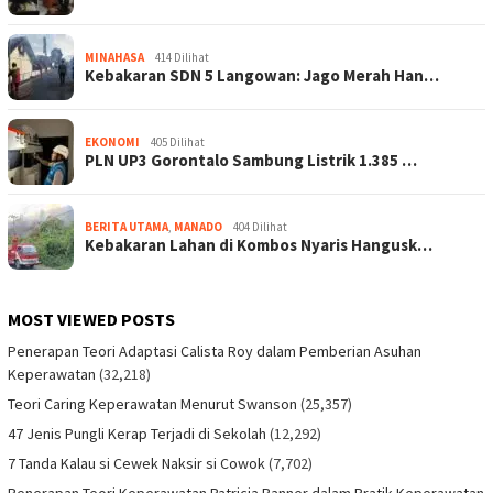
MINAHASA
414 Dilihat
Kebakaran SDN 5 Langowan: Jago Merah Han…
EKONOMI
405 Dilihat
PLN UP3 Gorontalo Sambung Listrik 1.385 …
BERITA UTAMA
,
MANADO
404 Dilihat
Kebakaran Lahan di Kombos Nyaris Hangusk…
MOST VIEWED POSTS
Penerapan Teori Adaptasi Calista Roy dalam Pemberian Asuhan
Keperawatan
(32,218)
Teori Caring Keperawatan Menurut Swanson
(25,357)
47 Jenis Pungli Kerap Terjadi di Sekolah
(12,292)
7 Tanda Kalau si Cewek Naksir si Cowok
(7,702)