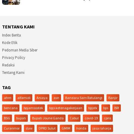
TENTANG KAMI
Index Berita
Kode Etik
Pedoman Media Siber
Privacy Policy
Redaksi
Tentang Kami
TAG
ahm
alfamidi
Aniaya
asn
Bandara Sam Ratulangi
Banjir
bencana
bpjamsostek
bpjs ketenagakerjaan
bpjstk
bps
BRI
BSG
bupati
Bupati Joune Ganda
Cabul
covid-19
cpns
Curanmor
daw
DPRD Sulut
GMIM
honda
jasa raharja