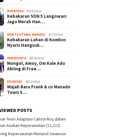
MINAHASA
419 Dilihat
Kebakaran SDN 5 Langowan:
Jago Merah Han…
BERITA UTAMA
,
MANADO
417 Dilihat
Kebakaran Lahan di Kombos
Nyaris Hangusk…
PARIWISATA
395 Dilihat
Mongol, Amoy, Om Kale Adu
Akting di Free…
EKONOMI
391 Dilihat
Wajah Baru Frank & co Manado
Town S…
VIEWED POSTS
an Teori Adaptasi Calista Roy dalam
ian Asuhan Keperawatan
(32,222)
aring Keperawatan Menurut Swanson