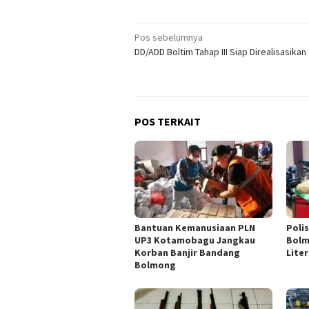
Navigasi
Pos sebelumnya
DD/ADD Boltim Tahap III Siap Direalisasikan
pos
POS TERKAIT
Bantuan Kemanusiaan PLN
Poli
UP3 Kotamobagu Jangkau
Bolm
Korban Banjir Bandang
Lite
Bolmong