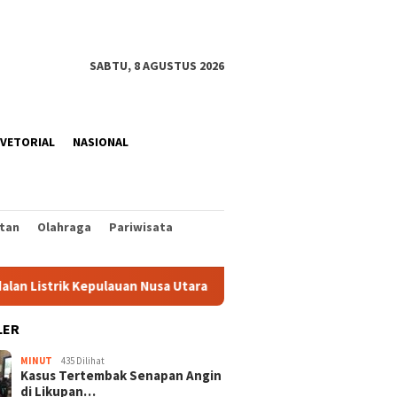
SABTU, 8 AGUSTUS 2026
VETORIAL
NASIONAL
tan
Olahraga
Pariwisata
ik Kepulauan Nusa Utara Jelang HUT ke-81 RI
Rangkaian P
LER
MINUT
435 Dilihat
Kasus Tertembak Senapan Angin
di Likupan…