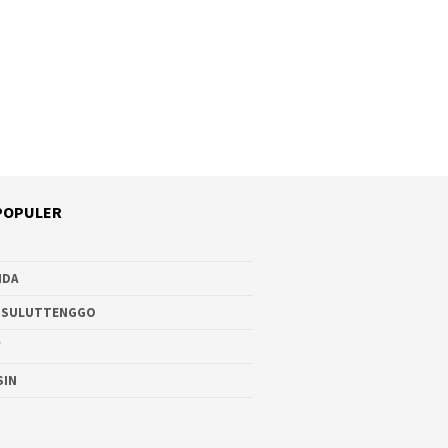
POPULER
NDA
 SULUTTENGGO
W
SIN