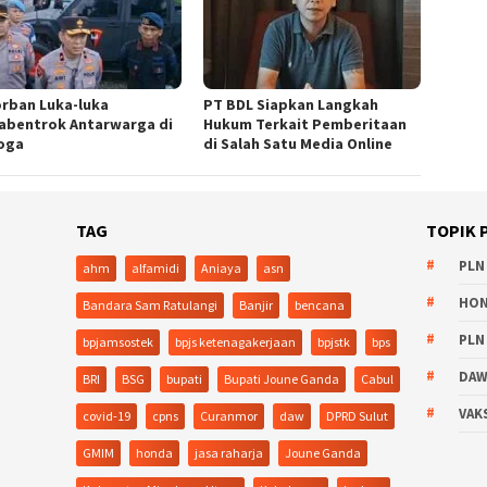
orban Luka-luka
PT BDL Siapkan Langkah
abentrok Antarwarga di
Hukum Terkait Pemberitaan
oga
di Salah Satu Media Online
TAG
TOPIK 
PLN
ahm
alfamidi
Aniaya
asn
HO
Bandara Sam Ratulangi
Banjir
bencana
PLN
bpjamsostek
bpjs ketenagakerjaan
bpjstk
bps
DA
BRI
BSG
bupati
Bupati Joune Ganda
Cabul
VAK
covid-19
cpns
Curanmor
daw
DPRD Sulut
GMIM
honda
jasa raharja
Joune Ganda