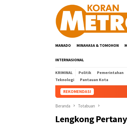
Loncat
ke
konten
MANADO
MINAHASA & TOMOHON
M
INTERNASIONAL
KRIMINAL
Politik
Pemerintahan
Teknologi
Pantauan Kota
REKOMENDASI
Beranda
Totabuan
Lengkong Pertan