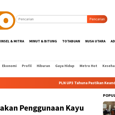
Pencarian
INSEL & MITRA
MINUT & BITUNG
TOTABUAN
NUSA UTARA
AD
Ekonomi
Profil
Hiburan
Gaya Hidup
Metro Hot
Keseha
PLN UP3 Tahuna Pastikan Keandalan Listr
POPU
yakan Penggunaan Kayu