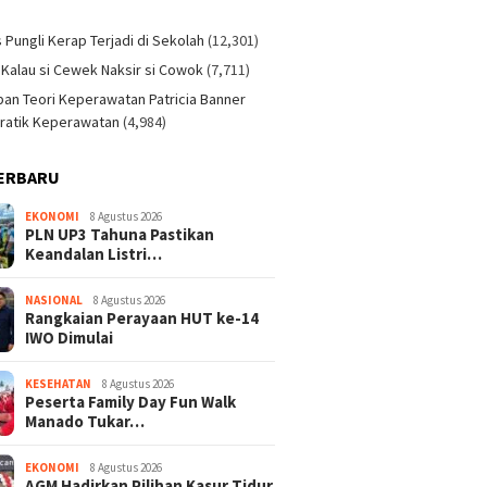
)
s Pungli Kerap Terjadi di Sekolah
(12,301)
 Kalau si Cewek Naksir si Cowok
(7,711)
an Teori Keperawatan Patricia Banner
ratik Keperawatan
(4,984)
ERBARU
EKONOMI
8 Agustus 2026
PLN UP3 Tahuna Pastikan
Keandalan Listri…
NASIONAL
8 Agustus 2026
Rangkaian Perayaan HUT ke-14
IWO Dimulai
KESEHATAN
8 Agustus 2026
Peserta Family Day Fun Walk
Manado Tukar…
EKONOMI
8 Agustus 2026
AGM Hadirkan Pilihan Kasur Tidur