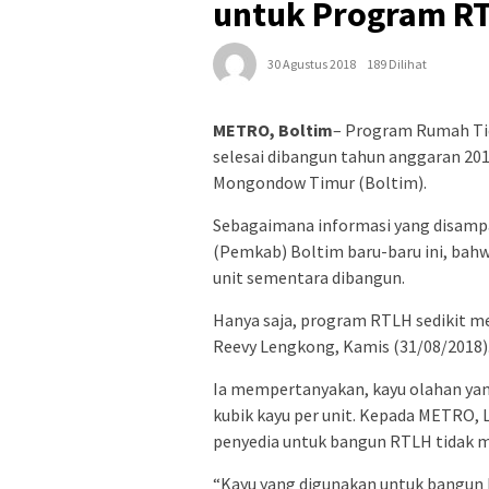
untuk Program R
30 Agustus 2018
189 Dilihat
METRO, Boltim
– Program Rumah Tid
selesai dibangun tahun anggaran 201
Mongondow Timur (Boltim).
Sebagaimana informasi yang disampa
(Pemkab) Boltim baru-baru ini, bahwa
unit sementara dibangun.
Hanya saja, program RTLH sedikit m
Reevy Lengkong, Kamis (31/08/2018)
Ia mempertanyakan, kayu olahan ya
kubik kayu per unit. Kepada METRO,
penyedia untuk bangun RTLH tidak mem
“Kayu yang digunakan untuk bangun R