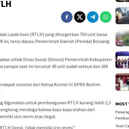
TLH
ak Layak Huni (RTLH) yang ditargetkan 750 unit harus
8 ini, terus dipacu Pemerintah Daerah (Pemda) Bolaang
ikan pihak Dinas Sosial (Dinsos) Pemerintah Kabupaten
 sampai saat ini tercatat 40 unit sudah selesai dan 200
endapat sorotan dari Ketua Komisi III DPRD Boltim
.
ng digunakan untuk pembangunan RTLH kurang lebih 2,3
MOST 
 Lengkong menduga bahwa kayu-kayu olahan dari
Penerap
ilki izin resmi atau ilegal.
Pember
Teori C
TLH Ilegal, tidak memilki izin resmi,”