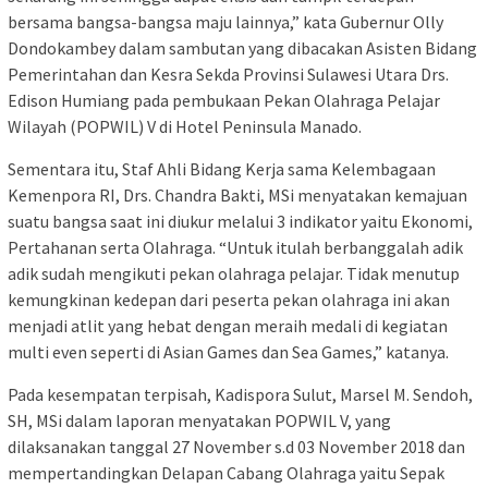
bersama bangsa-bangsa maju lainnya,” kata Gubernur Olly
Dondokambey dalam sambutan yang dibacakan Asisten Bidang
Pemerintahan dan Kesra Sekda Provinsi Sulawesi Utara Drs.
Edison Humiang pada pembukaan Pekan Olahraga Pelajar
Wilayah (POPWIL) V di Hotel Peninsula Manado.
Sementara itu, Staf Ahli Bidang Kerja sama Kelembagaan
Kemenpora RI, Drs. Chandra Bakti, MSi menyatakan kemajuan
suatu bangsa saat ini diukur melalui 3 indikator yaitu Ekonomi,
Pertahanan serta Olahraga. “Untuk itulah berbanggalah adik
adik sudah mengikuti pekan olahraga pelajar. Tidak menutup
kemungkinan kedepan dari peserta pekan olahraga ini akan
menjadi atlit yang hebat dengan meraih medali di kegiatan
multi even seperti di Asian Games dan Sea Games,” katanya.
Pada kesempatan terpisah, Kadispora Sulut, Marsel M. Sendoh,
SH, MSi dalam laporan menyatakan POPWIL V, yang
dilaksanakan tanggal 27 November s.d 03 November 2018 dan
mempertandingkan Delapan Cabang Olahraga yaitu Sepak