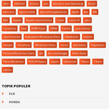
ahm
alfamidi
Aniaya
asn
Bandara Sam Ratulangi
Banjir
bencana
bpjamsostek
bpjs ketenagakerjaan
bpjstk
bps
BRI
BSG
bupati
Bupati Joune Ganda
Cabul
covid-19
cpns
Curanmor
daw
DPRD Sulut
GMIM
honda
jasa raharja
Joune Ganda
Kabupaten Minahasa Utara
Kebakaran
kodam
korupsi
minahasa
Minahasa Utara
minut
obat keras
Pegadaian
Pemkab Minahasa Utara
pln
pln suluttenggo
Polda Sulut
Polres Minahasa
PON XX Papua
Sajam
telkomsel
Tewas
Tikam
vaksin
TOPIK POPULER
PLN
HONDA