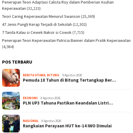
Penerapan Teori Adaptasi Calista Roy dalam Pemberian Asuhan
Keperawatan
(32,223)
Teori Caring Keperawatan Menurut Swanson
(25,369)
47 Jenis Pungli Kerap Terjadi di Sekolah
(12,302)
7 Tanda Kalau si Cewek Naksir si Cowok
(7,715)
Penerapan Teori Keperawatan Patricia Banner dalam Pratik Keperawatan
(4,984)
POS TERBARU
BERITA UTAMA
,
BITUNG
9 Agustus 2026
Pemuda 18 Tahun di Bitung Tertangkap Ber…
EKONOMI
8 Agustus 2026
PLN UP3 Tahuna Pastikan Keandalan Listri…
NASIONAL
8 Agustus 2026
Rangkaian Perayaan HUT ke-14 IWO Dimulai