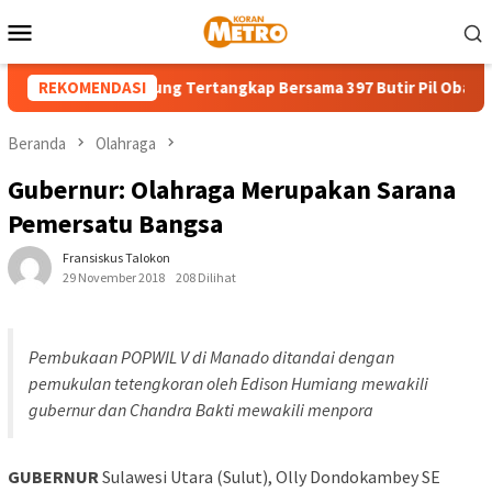
Loncat
Menu
ke
Mobile
konten
8 Tahun di Bitung Tertangkap Bersama 397 Butir Pil Obat Keras I
REKOMENDASI
Beranda
Olahraga
Gubernur: Olahraga Merupakan Sarana
Pemersatu Bangsa
Fransiskus Talokon
29 November 2018
208 Dilihat
Pembukaan POPWIL V di Manado ditandai dengan
pemukulan tetengkoran oleh Edison Humiang mewakili
gubernur dan Chandra Bakti mewakili menpora
GUBERNUR
Sulawesi Utara (Sulut), Olly Dondokambey SE