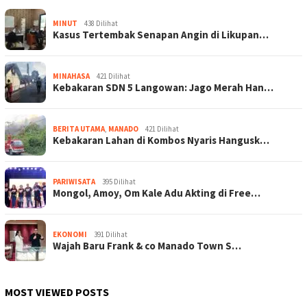
MINUT
438 Dilihat
Kasus Tertembak Senapan Angin di Likupan…
MINAHASA
421 Dilihat
Kebakaran SDN 5 Langowan: Jago Merah Han…
BERITA UTAMA
,
MANADO
421 Dilihat
Kebakaran Lahan di Kombos Nyaris Hangusk…
PARIWISATA
395 Dilihat
Mongol, Amoy, Om Kale Adu Akting di Free…
EKONOMI
391 Dilihat
Wajah Baru Frank & co Manado Town S…
MOST VIEWED POSTS