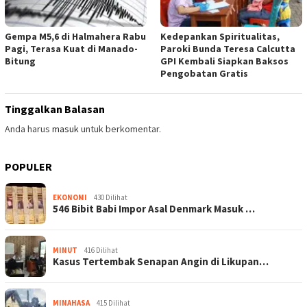
Gempa M5,6 di Halmahera Rabu
Kedepankan Spiritualitas,
Pagi, Terasa Kuat di Manado-
Paroki Bunda Teresa Calcutta
Bitung
GPI Kembali Siapkan Baksos
Pengobatan Gratis
Tinggalkan Balasan
Anda harus
masuk
untuk berkomentar.
POPULER
EKONOMI
430 Dilihat
546 Bibit Babi Impor Asal Denmark Masuk …
MINUT
416 Dilihat
Kasus Tertembak Senapan Angin di Likupan…
MINAHASA
415 Dilihat