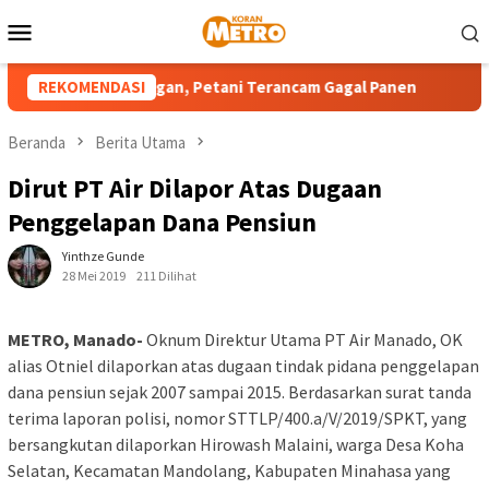
Loncat
Menu
ke
Mobile
konten
ut Alami Kekeringan, Petani Terancam Gagal Panen
REKOMENDASI
Pemka
Beranda
Berita Utama
Dirut PT Air Dilapor Atas Dugaan
Penggelapan Dana Pensiun
Yinthze Gunde
28 Mei 2019
211 Dilihat
METRO, Manado-
Oknum Direktur Utama PT Air Manado, OK
alias Otniel dilaporkan atas dugaan tindak pidana penggelapan
dana pensiun sejak 2007 sampai 2015. Berdasarkan surat tanda
terima laporan polisi, nomor STTLP/400.a/V/2019/SPKT, yang
bersangkutan dilaporkan Hirowash Malaini, warga Desa Koha
Selatan, Kecamatan Mandolang, Kabupaten Minahasa yang