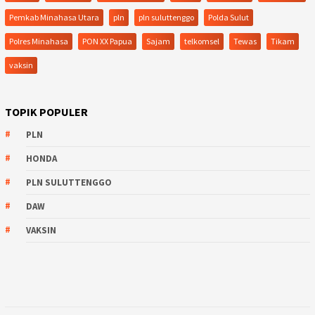
Pemkab Minahasa Utara
pln
pln suluttenggo
Polda Sulut
Polres Minahasa
PON XX Papua
Sajam
telkomsel
Tewas
Tikam
vaksin
TOPIK POPULER
PLN
HONDA
PLN SULUTTENGGO
DAW
VAKSIN