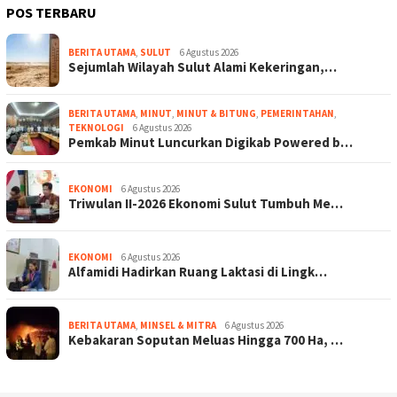
POS TERBARU
BERITA UTAMA
,
SULUT
6 Agustus 2026
Sejumlah Wilayah Sulut Alami Kekeringan,…
BERITA UTAMA
,
MINUT
,
MINUT & BITUNG
,
PEMERINTAHAN
,
TEKNOLOGI
6 Agustus 2026
Pemkab Minut Luncurkan Digikab Powered b…
EKONOMI
6 Agustus 2026
Triwulan II-2026 Ekonomi Sulut Tumbuh Me…
EKONOMI
6 Agustus 2026
Alfamidi Hadirkan Ruang Laktasi di Lingk…
BERITA UTAMA
,
MINSEL & MITRA
6 Agustus 2026
Kebakaran Soputan Meluas Hingga 700 Ha, …