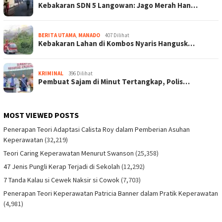
Kebakaran SDN 5 Langowan: Jago Merah Han…
BERITA UTAMA
,
MANADO
407 Dilihat
Kebakaran Lahan di Kombos Nyaris Hangusk…
KRIMINAL
396 Dilihat
Pembuat Sajam di Minut Tertangkap, Polis…
MOST VIEWED POSTS
Penerapan Teori Adaptasi Calista Roy dalam Pemberian Asuhan
Keperawatan
(32,219)
Teori Caring Keperawatan Menurut Swanson
(25,358)
47 Jenis Pungli Kerap Terjadi di Sekolah
(12,292)
7 Tanda Kalau si Cewek Naksir si Cowok
(7,703)
Penerapan Teori Keperawatan Patricia Banner dalam Pratik Keperawatan
(4,981)