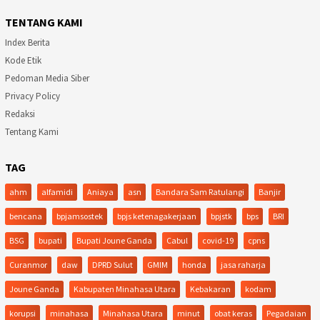
TENTANG KAMI
Index Berita
Kode Etik
Pedoman Media Siber
Privacy Policy
Redaksi
Tentang Kami
TAG
ahm
alfamidi
Aniaya
asn
Bandara Sam Ratulangi
Banjir
bencana
bpjamsostek
bpjs ketenagakerjaan
bpjstk
bps
BRI
BSG
bupati
Bupati Joune Ganda
Cabul
covid-19
cpns
Curanmor
daw
DPRD Sulut
GMIM
honda
jasa raharja
Joune Ganda
Kabupaten Minahasa Utara
Kebakaran
kodam
korupsi
minahasa
Minahasa Utara
minut
obat keras
Pegadaian