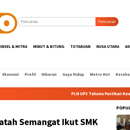
Pencarian
INSEL & MITRA
MINUT & BITUNG
TOTABUAN
NUSA UTARA
AD
Ekonomi
Profil
Hiburan
Gaya Hidup
Metro Hot
Keseha
PLN UP3 Tahuna Pastikan Keandalan L
POPU
atah Semangat Ikut SMK