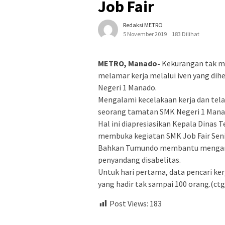
Job Fair
Redaksi METRO
5 November 2019
183 Dilihat
METRO, Manado-
Kekurangan tak me
melamar kerja melalui iven yang dih
Negeri 1 Manado.
Mengalami kecelakaan kerja dan tela
seorang tamatan SMK Negeri 1 Mana
Hal ini diapresiasikan Kepala Dinas
membuka kegiatan SMK Job Fair Seni
Bahkan Tumundo membantu mengarah
penyandang disabelitas.
Untuk hari pertama, data pencari k
yang hadir tak sampai 100 orang.(ctg
Post Views:
183