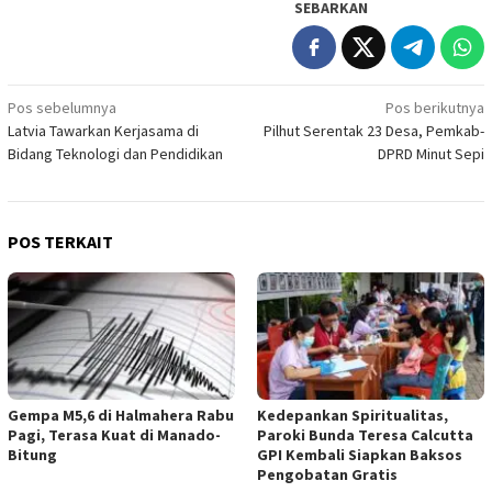
SEBARKAN
Navigasi
Pos sebelumnya
Pos berikutnya
Latvia Tawarkan Kerjasama di
Pilhut Serentak 23 Desa, Pemkab-
pos
Bidang Teknologi dan Pendidikan
DPRD Minut Sepi
POS TERKAIT
Gempa M5,6 di Halmahera Rabu
Kedepankan Spiritualitas,
Pagi, Terasa Kuat di Manado-
Paroki Bunda Teresa Calcutta
Bitung
GPI Kembali Siapkan Baksos
Pengobatan Gratis