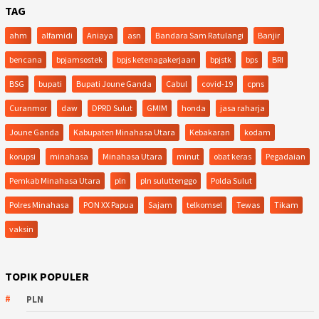
TAG
ahm
alfamidi
Aniaya
asn
Bandara Sam Ratulangi
Banjir
bencana
bpjamsostek
bpjs ketenagakerjaan
bpjstk
bps
BRI
BSG
bupati
Bupati Joune Ganda
Cabul
covid-19
cpns
Curanmor
daw
DPRD Sulut
GMIM
honda
jasa raharja
Joune Ganda
Kabupaten Minahasa Utara
Kebakaran
kodam
korupsi
minahasa
Minahasa Utara
minut
obat keras
Pegadaian
Pemkab Minahasa Utara
pln
pln suluttenggo
Polda Sulut
Polres Minahasa
PON XX Papua
Sajam
telkomsel
Tewas
Tikam
vaksin
TOPIK POPULER
PLN