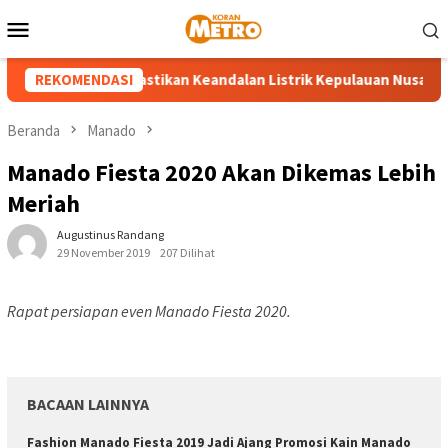
Loncat
Menu
ke
Mobile
konten
 UP3 Tahuna Pastikan Keandalan Listrik Kepulauan Nusa Utara Je
REKOMENDASI
Beranda
Manado
Manado Fiesta 2020 Akan Dikemas Lebih
Meriah
Augustinus Randang
29 November 2019
207 Dilihat
Rapat persiapan even Manado Fiesta 2020.
BACAAN LAINNYA
Fashion Manado Fiesta 2019 Jadi Ajang Promosi Kain Manado