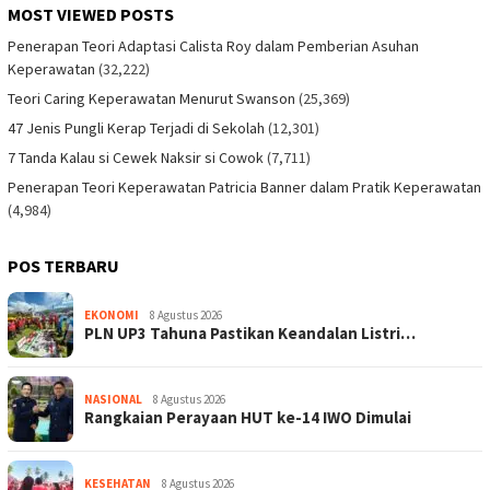
MOST VIEWED POSTS
Penerapan Teori Adaptasi Calista Roy dalam Pemberian Asuhan
Keperawatan
(32,222)
Teori Caring Keperawatan Menurut Swanson
(25,369)
47 Jenis Pungli Kerap Terjadi di Sekolah
(12,301)
7 Tanda Kalau si Cewek Naksir si Cowok
(7,711)
Penerapan Teori Keperawatan Patricia Banner dalam Pratik Keperawatan
(4,984)
POS TERBARU
EKONOMI
8 Agustus 2026
PLN UP3 Tahuna Pastikan Keandalan Listri…
NASIONAL
8 Agustus 2026
Rangkaian Perayaan HUT ke-14 IWO Dimulai
KESEHATAN
8 Agustus 2026