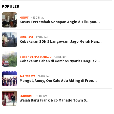
POPULER
MINUT
437 Dilihat
Kasus Tertembak Senapan Angin di Likupan…
MINAHASA
419 Dilihat
Kebakaran SDN 5 Langowan: Jago Merah Han…
BERITA UTAMA
,
MANADO
418 Dilihat
Kebakaran Lahan di Kombos Nyaris Hangusk…
PARIWISATA
395 Dilihat
Mongol, Amoy, Om Kale Adu Akting di Free…
EKONOMI
391 Dilihat
Wajah Baru Frank & co Manado Town S…