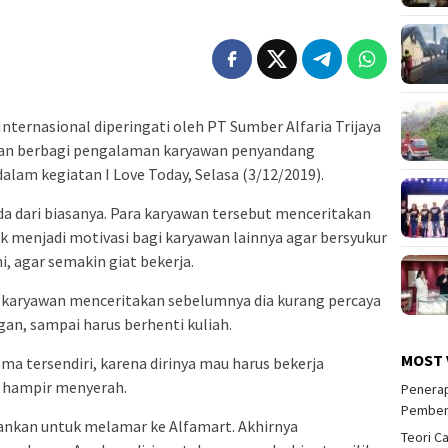
Internasional diperingati oleh PT Sumber Alfaria Trijaya
gan berbagi pengalaman karyawan penyandang
dalam kegiatan I Love Today, Selasa (3/12/2019).
a dari biasanya. Para karyawan tersebut menceritakan
 menjadi motivasi bagi karyawan lainnya agar bersyukur
, agar semakin giat bekerja.
a karyawan menceritakan sebelumnya dia kurang percaya
ngan, sampai harus berhenti kuliah.
MOST 
ma tersendiri, karena dirinya mau harus bekerja
a hampir menyerah.
Penerap
Pember
nkan untuk melamar ke Alfamart. Akhirnya
Teori C