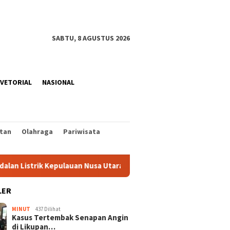
SABTU, 8 AGUSTUS 2026
VETORIAL
NASIONAL
tan
Olahraga
Pariwisata
ik Kepulauan Nusa Utara Jelang HUT ke-81 RI
Rangkaian 
LER
MINUT
437 Dilihat
Kasus Tertembak Senapan Angin
di Likupan…