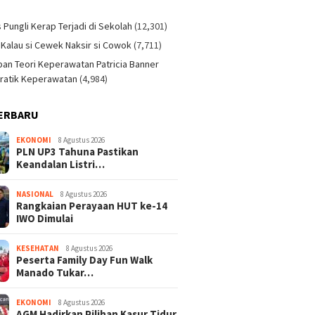
)
s Pungli Kerap Terjadi di Sekolah
(12,301)
 Kalau si Cewek Naksir si Cowok
(7,711)
an Teori Keperawatan Patricia Banner
ratik Keperawatan
(4,984)
ERBARU
EKONOMI
8 Agustus 2026
PLN UP3 Tahuna Pastikan
Keandalan Listri…
NASIONAL
8 Agustus 2026
Rangkaian Perayaan HUT ke-14
IWO Dimulai
KESEHATAN
8 Agustus 2026
Peserta Family Day Fun Walk
Manado Tukar…
EKONOMI
8 Agustus 2026
AGM Hadirkan Pilihan Kasur Tidur