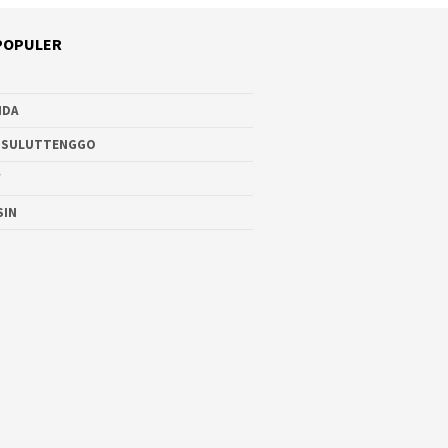
POPULER
NDA
 SULUTTENGGO
W
SIN