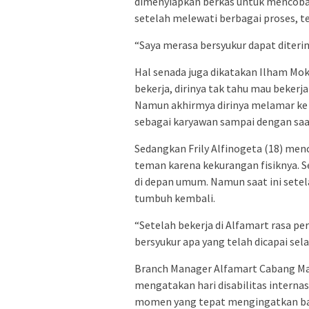
dimenyiapkan berkas untuk mencoba 
setelah melewati berbagai proses, t
“Saya merasa bersyukur dapat diterima
Hal senada juga dikatakan Ilham M
bekerja, dirinya tak tahu mau bekerj
Namun akhirmya dirinya melamar ke A
sebagai karyawan sampai dengan saat
Sedangkan Frily Alfinogeta (18) mence
teman karena kekurangan fisiknya. Se
di depan umum. Namun saat ini setela
tumbuh kembali.
“Setelah bekerja di Alfamart rasa pe
bersyukur apa yang telah dicapai sel
Branch Manager Alfamart Cabang Ma
mengatakan hari disabilitas internas
momen yang tepat mengingatkan bag