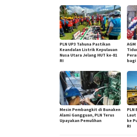
PLN UP3 Tahuna Pastikan
AGM 
Keandalan Listrik Kepulauan
Tidu
Nusa Utara Jelang HUT ke-81
Pera
RI
bagi
Mesin Pembangkit di Bunaken
PLN 
Alami Gangguan, PLN Terus
Laut 
Upayakan Pemulihan
ke P
RI