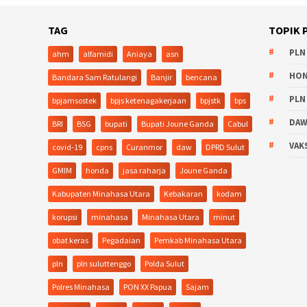
TAG
TOPIK 
PLN
ahm
alfamidi
Aniaya
asn
HO
Bandara Sam Ratulangi
Banjir
bencana
PLN
bpjamsostek
bpjs ketenagakerjaan
bpjstk
bps
DA
BRI
BSG
bupati
Bupati Joune Ganda
Cabul
VAK
covid-19
cpns
Curanmor
daw
DPRD Sulut
GMIM
honda
jasa raharja
Joune Ganda
Kabupaten Minahasa Utara
Kebakaran
kodam
korupsi
minahasa
Minahasa Utara
minut
obat keras
Pegadaian
Pemkab Minahasa Utara
pln
pln suluttenggo
Polda Sulut
Polres Minahasa
PON XX Papua
Sajam