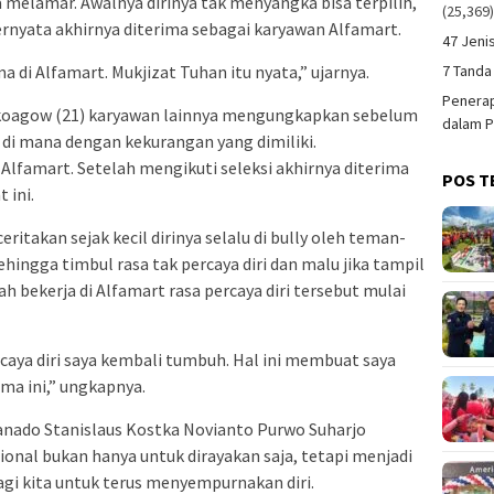
melamar. Awalnya dirinya tak menyangka bisa terpilih,
(25,369
ernyata akhirnya diterima sebagai karyawan Alfamart.
47 Jeni
7 Tanda
 di Alfamart. Mukjizat Tuhan itu nyata,” ujarnya.
Penerap
okoagow (21) karyawan lainnya mengungkapkan sebelum
dalam P
a di mana dengan kekurangan yang dimiliki.
lfamart. Setelah mengikuti seleksi akhirnya diterima
POS T
 ini.
ritakan sejak kecil dirinya selalu di bully oleh teman-
hingga timbul rasa tak percaya diri dan malu jika tampil
h bekerja di Alfamart rasa percaya diri tersebut mulai
rcaya diri saya kembali tumbuh. Hal ini membuat saya
ama ini,” ungkapnya.
nado Stanislaus Kostka Novianto Purwo Suharjo
ional bukan hanya untuk dirayakan saja, tetapi menjadi
i kita untuk terus menyempurnakan diri.