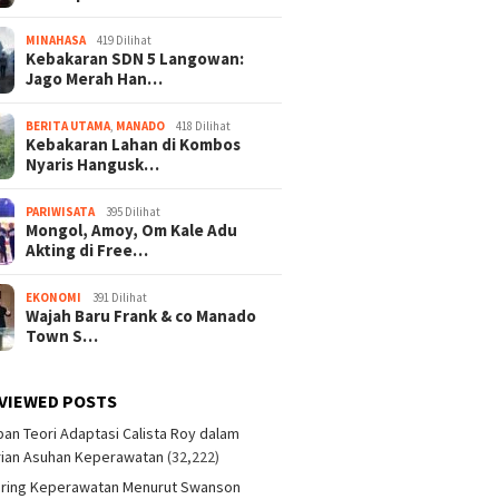
MINAHASA
419 Dilihat
Kebakaran SDN 5 Langowan:
Jago Merah Han…
BERITA UTAMA
,
MANADO
418 Dilihat
Kebakaran Lahan di Kombos
Nyaris Hangusk…
PARIWISATA
395 Dilihat
Mongol, Amoy, Om Kale Adu
Akting di Free…
EKONOMI
391 Dilihat
Wajah Baru Frank & co Manado
Town S…
VIEWED POSTS
an Teori Adaptasi Calista Roy dalam
ian Asuhan Keperawatan
(32,222)
aring Keperawatan Menurut Swanson