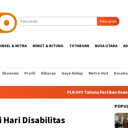
Pencarian
INSEL & MITRA
MINUT & BITUNG
TOTABUAN
NUSA UTARA
AD
Ekonomi
Profil
Hiburan
Gaya Hidup
Metro Hot
Keseha
PLN UP3 Tahuna Pastikan Keandalan Listr
POPU
 Hari Disabilitas