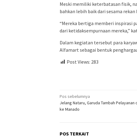
Meski memiliki keterbatasan fisik,
bahkan lebih baik dari sesama rekan 
“Mereka bertiga memberi inspirasi p
dari ketidaksempurnaan mereka,” ka
Dalam kegiatan tersebut para karya
Alfamart sebagai bentuk penghargaa
Post Views:
283
Navigasi
Pos sebelumnya
Jelang Nataru, Garuda Tambah Pelayanan d
pos
ke Manado
POS TERKAIT