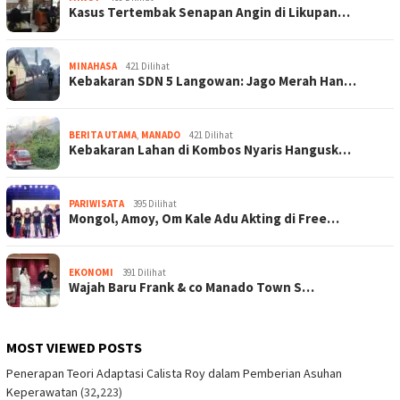
Kasus Tertembak Senapan Angin di Likupan…
MINAHASA
421 Dilihat
Kebakaran SDN 5 Langowan: Jago Merah Han…
BERITA UTAMA
,
MANADO
421 Dilihat
Kebakaran Lahan di Kombos Nyaris Hangusk…
PARIWISATA
395 Dilihat
Mongol, Amoy, Om Kale Adu Akting di Free…
EKONOMI
391 Dilihat
Wajah Baru Frank & co Manado Town S…
MOST VIEWED POSTS
Penerapan Teori Adaptasi Calista Roy dalam Pemberian Asuhan
Keperawatan
(32,223)