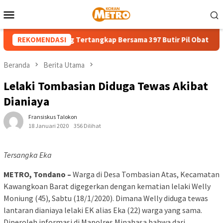
Loncat
Menu
ke
Mobile
konten
hun di Bitung Tertangkap Bersama 397 Butir Pil Obat Keras Ilega
REKOMENDASI
Beranda
Berita Utama
Lelaki Tombasian Diduga Tewas Akibat
Dianiaya
Fransiskus Talokon
18 Januari 2020
356 Dilihat
Tersangka Eka
METRO, Tondano –
Warga di Desa Tombasian Atas, Kecamatan
Kawangkoan Barat digegerkan dengan kematian lelaki Welly
Moniung (45), Sabtu (18/1/2020). Dimana Welly diduga tewas
lantaran dianiaya lelaki EK alias Eka (22) warga yang sama.
Diperoleh informasi di Mapolres Minahasa bahwa dari