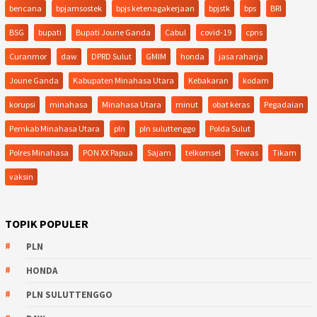
bencana
bpjamsostek
bpjs ketenagakerjaan
bpjstk
bps
BRI
BSG
bupati
Bupati Joune Ganda
Cabul
covid-19
cpns
Curanmor
daw
DPRD Sulut
GMIM
honda
jasa raharja
Joune Ganda
Kabupaten Minahasa Utara
Kebakaran
kodam
korupsi
minahasa
Minahasa Utara
minut
obat keras
Pegadaian
Pemkab Minahasa Utara
pln
pln suluttenggo
Polda Sulut
Polres Minahasa
PON XX Papua
Sajam
telkomsel
Tewas
Tikam
vaksin
TOPIK POPULER
PLN
HONDA
PLN SULUTTENGGO