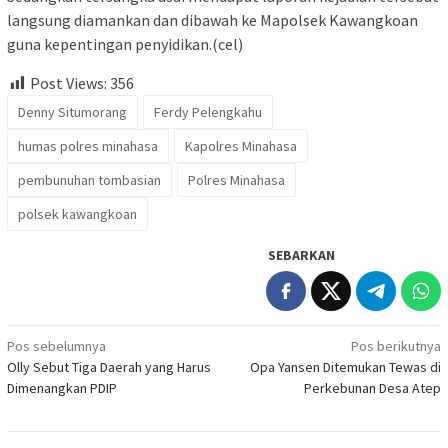
langsung diamankan dan dibawah ke Mapolsek Kawangkoan
guna kepentingan penyidikan.(cel)
Post Views:
356
Denny Situmorang
Ferdy Pelengkahu
humas polres minahasa
Kapolres Minahasa
pembunuhan tombasian
Polres Minahasa
polsek kawangkoan
SEBARKAN
Navigasi
Pos sebelumnya
Pos berikutnya
Olly Sebut Tiga Daerah yang Harus
Opa Yansen Ditemukan Tewas di
pos
Dimenangkan PDIP
Perkebunan Desa Atep