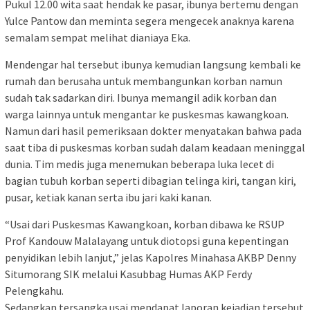
Pukul 12.00 wita saat hendak ke pasar, ibunya bertemu dengan
Yulce Pantow dan meminta segera mengecek anaknya karena
semalam sempat melihat dianiaya Eka.
Mendengar hal tersebut ibunya kemudian langsung kembali ke
rumah dan berusaha untuk membangunkan korban namun
sudah tak sadarkan diri. Ibunya memangil adik korban dan
warga lainnya untuk mengantar ke puskesmas kawangkoan.
Namun dari hasil pemeriksaan dokter menyatakan bahwa pada
saat tiba di puskesmas korban sudah dalam keadaan meninggal
dunia. Tim medis juga menemukan beberapa luka lecet di
bagian tubuh korban seperti dibagian telinga kiri, tangan kiri,
pusar, ketiak kanan serta ibu jari kaki kanan.
“Usai dari Puskesmas Kawangkoan, korban dibawa ke RSUP
Prof Kandouw Malalayang untuk diotopsi guna kepentingan
penyidikan lebih lanjut,” jelas Kapolres Minahasa AKBP Denny
Situmorang SIK melalui Kasubbag Humas AKP Ferdy
Pelengkahu.
Sedangkan tersangka usai mendapat laporan kejadian tersebut