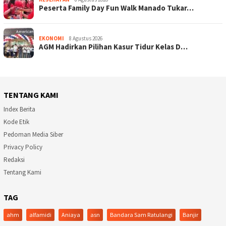
Peserta Family Day Fun Walk Manado Tukar…
EKONOMI
8 Agustus 2026
AGM Hadirkan Pilihan Kasur Tidur Kelas D…
TENTANG KAMI
Index Berita
Kode Etik
Pedoman Media Siber
Privacy Policy
Redaksi
Tentang Kami
TAG
ahm
alfamidi
Aniaya
asn
Bandara Sam Ratulangi
Banjir