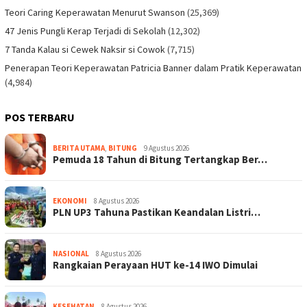
Teori Caring Keperawatan Menurut Swanson
(25,369)
47 Jenis Pungli Kerap Terjadi di Sekolah
(12,302)
7 Tanda Kalau si Cewek Naksir si Cowok
(7,715)
Penerapan Teori Keperawatan Patricia Banner dalam Pratik Keperawatan
(4,984)
POS TERBARU
BERITA UTAMA
,
BITUNG
9 Agustus 2026
Pemuda 18 Tahun di Bitung Tertangkap Ber…
EKONOMI
8 Agustus 2026
PLN UP3 Tahuna Pastikan Keandalan Listri…
NASIONAL
8 Agustus 2026
Rangkaian Perayaan HUT ke-14 IWO Dimulai
KESEHATAN
8 Agustus 2026