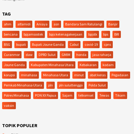
TAG
ahm
alfamidi
Aniaya
asn
Bandara Sam Ratulangi
Banjir
bencana
bpjamsostek
bpjs ketenagakerjaan
bpjstk
bps
BRI
BSG
bupati
Bupati Joune Ganda
Cabul
covid-19
cpns
Curanmor
daw
DPRD Sulut
GMIM
honda
jasa raharja
Joune Ganda
Kabupaten Minahasa Utara
Kebakaran
kodam
korupsi
minahasa
Minahasa Utara
minut
obat keras
Pegadaian
Pemkab Minahasa Utara
pln
pln suluttenggo
Polda Sulut
Polres Minahasa
PON XX Papua
Sajam
telkomsel
Tewas
Tikam
vaksin
TOPIK POPULER