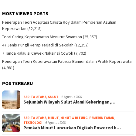
MOST VIEWED POSTS
Penerapan Teori Adaptasi Calista Roy dalam Pemberian Asuhan
Keperawatan
(32,218)
Teori Caring Keperawatan Menurut Swanson
(25,357)
47 Jenis Pungli Kerap Terjadi di Sekolah
(12,292)
7 Tanda Kalau si Cewek Naksir si Cowok
(7,702)
Penerapan Teori Keperawatan Patricia Banner dalam Pratik Keperawatan
(4,981)
POS TERBARU
BERITA UTAMA
,
SULUT
6 Agustus 2026
Sejumlah Wilayah Sulut Alami Kekeringan,…
BERITA UTAMA
,
MINUT
,
MINUT & BITUNG
,
PEMERINTAHAN
,
TEKNOLOGI
6 Agustus 2026
Pemkab Minut Luncurkan Digikab Powered b…