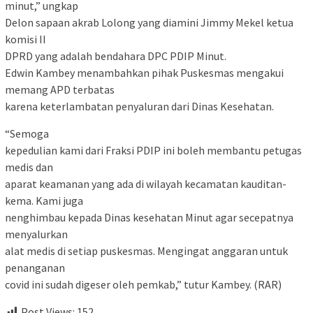
minut,” ungkap
Delon sapaan akrab Lolong yang diamini Jimmy Mekel ketua
komisi II
DPRD yang adalah bendahara DPC PDIP Minut.
Edwin Kambey menambahkan pihak Puskesmas mengakui
memang APD terbatas
karena keterlambatan penyaluran dari Dinas Kesehatan.
“Semoga
kepedulian kami dari Fraksi PDIP ini boleh membantu petugas
medis dan
aparat keamanan yang ada di wilayah kecamatan kauditan-
kema. Kami juga
nenghimbau kepada Dinas kesehatan Minut agar secepatnya
menyalurkan
alat medis di setiap puskesmas. Mengingat anggaran untuk
penanganan
covid ini sudah digeser oleh pemkab,” tutur Kambey. (RAR)
Post Views:
152