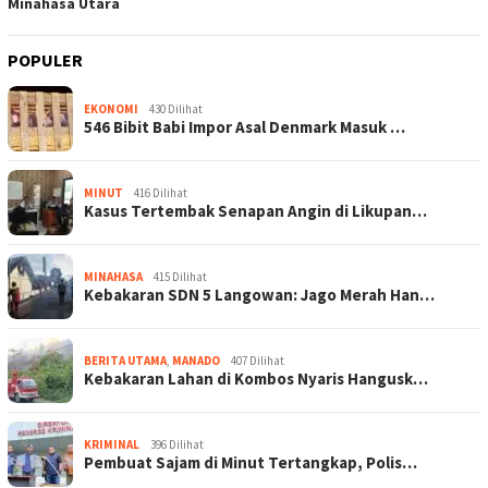
Minahasa Utara
POPULER
EKONOMI
430 Dilihat
546 Bibit Babi Impor Asal Denmark Masuk …
MINUT
416 Dilihat
Kasus Tertembak Senapan Angin di Likupan…
MINAHASA
415 Dilihat
Kebakaran SDN 5 Langowan: Jago Merah Han…
BERITA UTAMA
,
MANADO
407 Dilihat
Kebakaran Lahan di Kombos Nyaris Hangusk…
KRIMINAL
396 Dilihat
Pembuat Sajam di Minut Tertangkap, Polis…