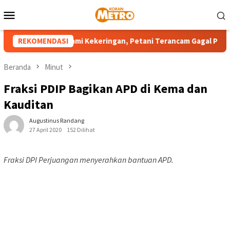
Loncat
Menu
ke
Mobile
konten
layah Sulut Alami Kekeringan, Petani Terancam Gagal Panen
REKOMENDASI
Beranda
Minut
Fraksi PDIP Bagikan APD di Kema dan
Kauditan
Augustinus Randang
27 April 2020
152 Dilihat
Fraksi DPI Perjuangan menyerahkan bantuan APD.