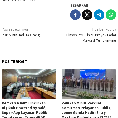
SEBARKAN
Navigasi
Pos sebelumnya
Pos berikutnya
PDP Minut Jadi 14 Orang
Dinsos PMD Tinjau Proyek Padat
pos
Karya di Tumaluntung
POS TERKAIT
Pemkab Minut Luncurkan
Pemkab Minut Perkuat
Digikab Powered by Balé,
Komitmen Pelayanan Publik,
Super-App Layanan Publik
Joune Ganda Hadiri Entry
Terintegrasi Tanpa APBD
Meeting Ombudsman RI 2026