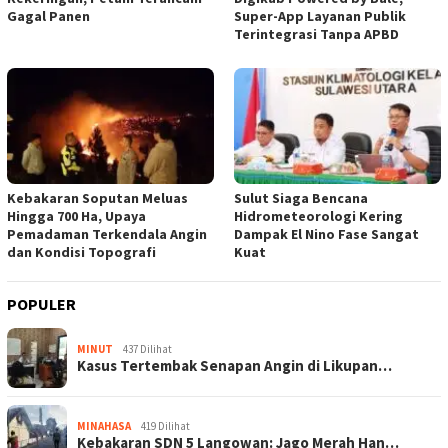
Gagal Panen
Super-App Layanan Publik
Terintegrasi Tanpa APBD
Kebakaran Soputan Meluas
Sulut Siaga Bencana
Hingga 700 Ha, Upaya
Hidrometeorologi Kering
Pemadaman Terkendala Angin
Dampak El Nino Fase Sangat
dan Kondisi Topografi
Kuat
POPULER
MINUT
437 Dilihat
Kasus Tertembak Senapan Angin di Likupan…
MINAHASA
419 Dilihat
Kebakaran SDN 5 Langowan: Jago Merah Han…