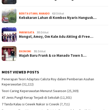
BERITA UTAMA
,
MANADO
418 Dilihat
Kebakaran Lahan di Kombos Nyaris Hangusk…
PARIWISATA
395 Dilihat
Mongol, Amoy, Om Kale Adu Akting di Free…
EKONOMI
391 Dilihat
Wajah Baru Frank & co Manado Town S…
MOST VIEWED POSTS
Penerapan Teori Adaptasi Calista Roy dalam Pemberian Asuhan
Keperawatan
(32,222)
Teori Caring Keperawatan Menurut Swanson
(25,369)
47 Jenis Pungli Kerap Terjadi di Sekolah
(12,301)
7 Tanda Kalau si Cewek Naksir si Cowok
(7,711)