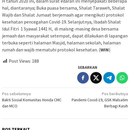
H tahun 2020 ini, dalam surat edaran ini menyepakati beberapa
hal, diantaranya; Buka puasa bersama, Shalat Taraweh, Shalat
Wajib dan Shalat Jumaat berjemaah agar mengikuti protokol
kesehatan pencegahan Covid-19. Selanjutnya, Ibadah Shalat
Idul Fitri
1 Syawal 1441 H,
di maisng-masing desa bersama
jemaah dan masyarakat setempat, dapat dilakukan di lapangan
terbuka seperti halaman Masjid, halaman sekolah, halaman
rumah dan wajib mematuhi protokol kesehatan. (
WIN
)
Post Views:
188
SEBARKAN
Navigasi
Pos sebelumnya
Pos berikutnya
Bakti Sosial Komunitas Honda CMC
Pandemi Covid-19, GSK Malsatim
pos
dan MCO
Berbagi Kasih
POS TERKAIT