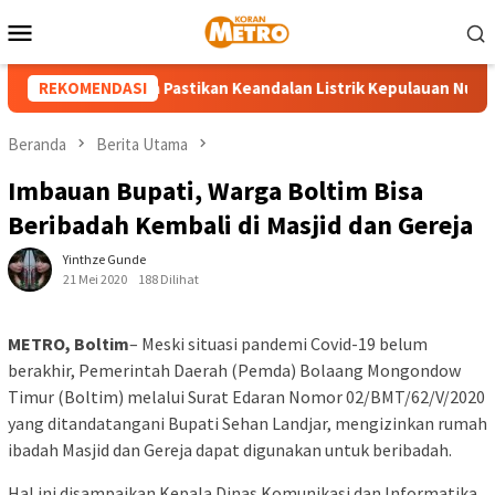
Loncat
Menu
ke
Mobile
konten
PLN UP3 Tahuna Pastikan Keandalan Listrik Kepulauan Nusa Utara
REKOMENDASI
Beranda
Berita Utama
Imbauan Bupati, Warga Boltim Bisa
Beribadah Kembali di Masjid dan Gereja
Yinthze Gunde
21 Mei 2020
188 Dilihat
METRO, Boltim
– Meski situasi pandemi Covid-19 belum
berakhir, Pemerintah Daerah (Pemda) Bolaang Mongondow
Timur (Boltim) melalui Surat Edaran Nomor 02/BMT/62/V/2020
yang ditandatangani Bupati Sehan Landjar, mengizinkan rumah
ibadah Masjid dan Gereja dapat digunakan untuk beribadah.
Hal ini disampaikan Kepala Dinas Komunikasi dan Informatika