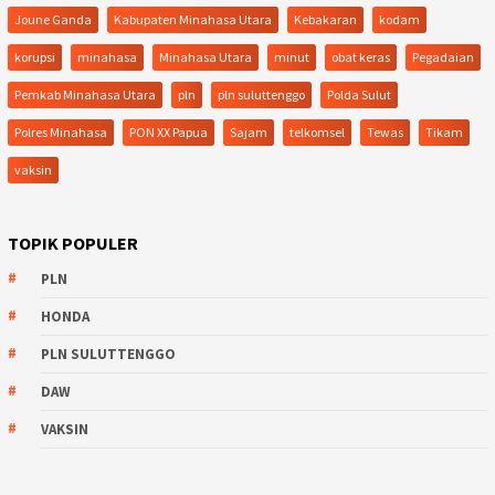
Joune Ganda
Kabupaten Minahasa Utara
Kebakaran
kodam
korupsi
minahasa
Minahasa Utara
minut
obat keras
Pegadaian
Pemkab Minahasa Utara
pln
pln suluttenggo
Polda Sulut
Polres Minahasa
PON XX Papua
Sajam
telkomsel
Tewas
Tikam
vaksin
TOPIK POPULER
PLN
HONDA
PLN SULUTTENGGO
DAW
VAKSIN