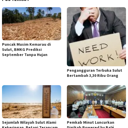
Puncak Musim Kemarau di
Sulut, BMKG Prediksi
September Tanpa Hujan
Pengangguran Terbuka Sulut
Bertambah 3,30 Ribu Orang
Sejumlah Wilayah Sulut Alami
Pemkab Minut Luncurkan
Kekeringan, Petani Terancam
Digikab Powered by Balé,