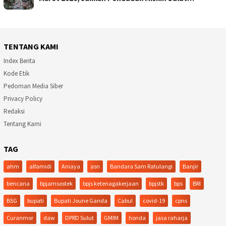
TENTANG KAMI
Index Berita
Kode Etik
Pedoman Media Siber
Privacy Policy
Redaksi
Tentang Kami
TAG
ahm
alfamidi
Aniaya
asn
Bandara Sam Ratulangi
Banjir
bencana
bpjamsostek
bpjs ketenagakerjaan
bpjstk
bps
BRI
BSG
bupati
Bupati Joune Ganda
Cabul
covid-19
cpns
Curanmor
daw
DPRD Sulut
GMIM
honda
jasa raharja