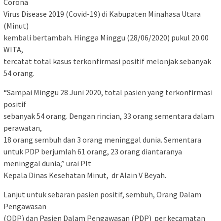
Corona
Virus Disease 2019 (Covid-19) di Kabupaten Minahasa Utara
(Minut)
kembali bertambah. Hingga Minggu (28/06/2020) pukul 20.00
WITA,
tercatat total kasus terkonfirmasi positif melonjak sebanyak
54 orang.
“Sampai Minggu 28 Juni 2020, total pasien yang terkonfirmasi
positif
sebanyak 54 orang. Dengan rincian, 33 orang sementara dalam
perawatan,
18 orang sembuh dan 3 orang meninggal dunia. Sementara
untuk PDP berjumlah 61 orang, 23 orang diantaranya
meninggal dunia,” urai Plt
Kepala Dinas Kesehatan Minut, dr Alain V Beyah.
Lanjut untuk sebaran pasien positif, sembuh, Orang Dalam
Pengawasan
(ODP) dan Pasien Dalam Pengawasan (PDP) per kecamatan