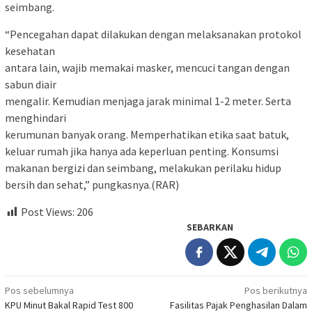
seimbang.
“Pencegahan dapat dilakukan dengan melaksanakan protokol
kesehatan
antara lain, wajib memakai masker, mencuci tangan dengan
sabun diair
mengalir. Kemudian menjaga jarak minimal 1-2 meter. Serta
menghindari
kerumunan banyak orang. Memperhatikan etika saat batuk,
keluar rumah jika hanya ada keperluan penting. Konsumsi
makanan bergizi dan seimbang, melakukan perilaku hidup
bersih dan sehat,” pungkasnya.(RAR)
Post Views:
206
SEBARKAN
Navigasi
Pos sebelumnya
Pos berikutnya
KPU Minut Bakal Rapid Test 800
Fasilitas Pajak Penghasilan Dalam