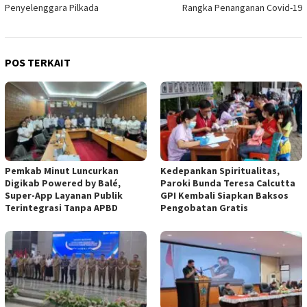
pos
Penyelenggara Pilkada
Rangka Penanganan Covid-19
POS TERKAIT
Pemkab Minut Luncurkan
Kedepankan Spiritualitas,
Digikab Powered by Balé,
Paroki Bunda Teresa Calcutta
Super-App Layanan Publik
GPI Kembali Siapkan Baksos
Terintegrasi Tanpa APBD
Pengobatan Gratis