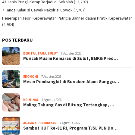
47 Jenis Pungli Kerap Terjadi di Sekolah
(12,297)
7 Tanda Kalau si Cewek Naksir si Cowok
(7,707)
Penerapan Teori Keperawatan Patricia Banner dalam Pratik Keperawatan
(4,984)
POS TERBARU
BERITA UTAMA
,
SULUT
8 Agustus 2026
Puncak Musim Kemarau di Sulut, BMKG Pred…
EKONOMI
7 Agustus 2026
Mesin Pembangkit di Bunaken Alami Ganggu…
KRIMINAL
7 Agustus 2026
Maling Tabung Gas di Bitung Tertangkap, …
AGAMA & PENDIDIKAN
7 Agustus 2026
Sambut HUT ke-81 RI, Program TJSL PLN Do…