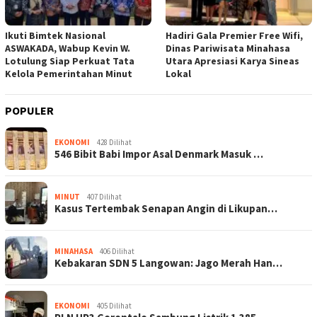
Ikuti Bimtek Nasional
Hadiri Gala Premier Free Wifi,
ASWAKADA, Wabup Kevin W.
Dinas Pariwisata Minahasa
Lotulung Siap Perkuat Tata
Utara Apresiasi Karya Sineas
Kelola Pemerintahan Minut
Lokal
POPULER
EKONOMI
428 Dilihat
546 Bibit Babi Impor Asal Denmark Masuk …
MINUT
407 Dilihat
Kasus Tertembak Senapan Angin di Likupan…
MINAHASA
406 Dilihat
Kebakaran SDN 5 Langowan: Jago Merah Han…
EKONOMI
405 Dilihat