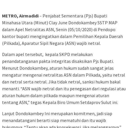
METRO, Airmadidi
– Penjabat Sementara (Pjs) Bupati
Minahasa Utara (Minut) Clay June Dondokambey SSTP MAP
dalam Apel Netralitas ASN, Senin (05/10/2020) di Pendopo
kantor bupati mengingatkan dalam Pemilihan Kepala Daerah
(Pilkada), Aparatur Sipil Negara (ASN) wajib netral.
Dalam apel tersebut, kepala SKPD melakukan
penandatanganan pakta integritas disaksikan Pjs Bupati.
Menurut Dondokambey, aturan hukum sudah sangat jelas
mengatur mengenai netralitas ASN dalam Pilkada, yaitu netral
dan netral serta netral. Jika tidak netral, sanksi hukum bakal
menanti. “ASN wajib netral dan itu penegasan dari regulasi atau
aturan hukum dalam pilkada maupun mengenai aturan
tentang ASN,” tegas Kepala Biro Umum Setdaprov Sulut ini.
Lanjut Dondokambey Ini merupakan komitmen, jadi siap
menandatangani berarti siap mematuhi dan itu wajib
hukumnya. “Tentu akan ada konsekuensi jika melanggarnya,”