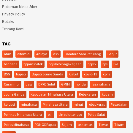
Pedoman Media Siber
Privacy Policy
Redaksi
Tentang Kami
TAG
ahm
alfamidi
Aniaya
asn
Bandara Sam Ratulangi
Banjir
bencana
bpjamsostek
bpjs ketenagakerjaan
bpjstk
bps
BRI
BSG
bupati
Bupati Joune Ganda
Cabul
covid-19
cpns
Curanmor
daw
DPRD Sulut
GMIM
honda
jasa raharja
Joune Ganda
Kabupaten Minahasa Utara
Kebakaran
kodam
korupsi
minahasa
Minahasa Utara
minut
obat keras
Pegadaian
Pemkab Minahasa Utara
pln
pln suluttenggo
Polda Sulut
Polres Minahasa
PON XX Papua
Sajam
telkomsel
Tewas
Tikam