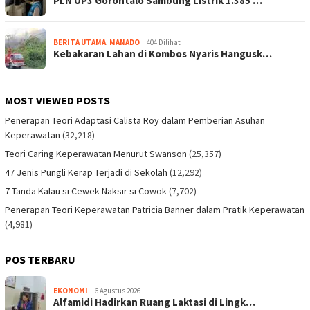
PLN UP3 Gorontalo Sambung Listrik 1.385 …
BERITA UTAMA
,
MANADO
404 Dilihat
Kebakaran Lahan di Kombos Nyaris Hangusk…
MOST VIEWED POSTS
Penerapan Teori Adaptasi Calista Roy dalam Pemberian Asuhan
Keperawatan
(32,218)
Teori Caring Keperawatan Menurut Swanson
(25,357)
47 Jenis Pungli Kerap Terjadi di Sekolah
(12,292)
7 Tanda Kalau si Cewek Naksir si Cowok
(7,702)
Penerapan Teori Keperawatan Patricia Banner dalam Pratik Keperawatan
(4,981)
POS TERBARU
EKONOMI
6 Agustus 2026
Alfamidi Hadirkan Ruang Laktasi di Lingk…