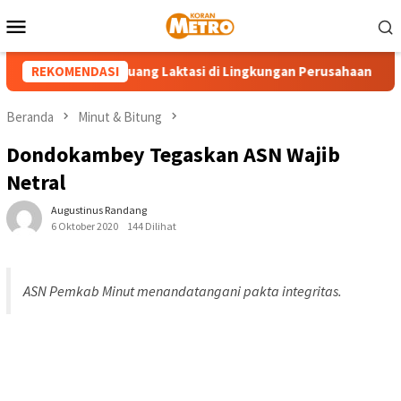
Loncat
Menu
ke
Mobile
konten
amidi Hadirkan Ruang Laktasi di Lingkungan Perusahaan
REKOMENDASI
K
Beranda
Minut & Bitung
Dondokambey Tegaskan ASN Wajib
Netral
Augustinus Randang
6 Oktober 2020
144 Dilihat
ASN Pemkab Minut menandatangani pakta integritas.