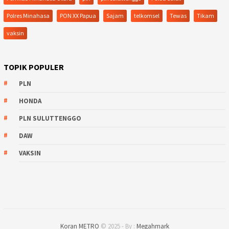
Polres Minahasa
PON XX Papua
Sajam
telkomsel
Tewas
Tikam
vaksin
TOPIK POPULER
PLN
HONDA
PLN SULUTTENGGO
DAW
VAKSIN
Koran METRO
© 2025 - By :
Megahmark