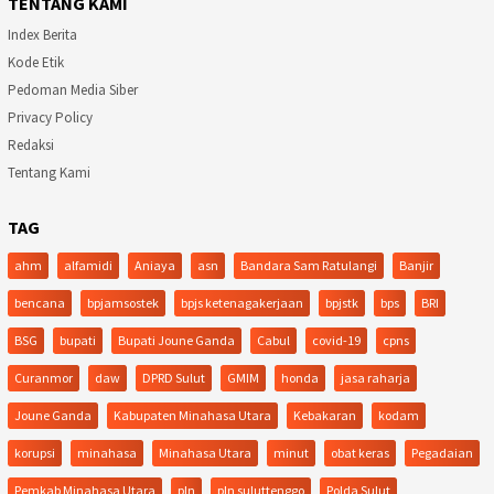
TENTANG KAMI
Index Berita
Kode Etik
Pedoman Media Siber
Privacy Policy
Redaksi
Tentang Kami
TAG
ahm
alfamidi
Aniaya
asn
Bandara Sam Ratulangi
Banjir
bencana
bpjamsostek
bpjs ketenagakerjaan
bpjstk
bps
BRI
BSG
bupati
Bupati Joune Ganda
Cabul
covid-19
cpns
Curanmor
daw
DPRD Sulut
GMIM
honda
jasa raharja
Joune Ganda
Kabupaten Minahasa Utara
Kebakaran
kodam
korupsi
minahasa
Minahasa Utara
minut
obat keras
Pegadaian
Pemkab Minahasa Utara
pln
pln suluttenggo
Polda Sulut