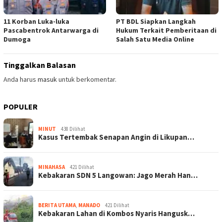
11 Korban Luka-luka
PT BDL Siapkan Langkah
Pascabentrok Antarwarga di
Hukum Terkait Pemberitaan di
Dumoga
Salah Satu Media Online
Tinggalkan Balasan
Anda harus
masuk
untuk berkomentar.
POPULER
MINUT
438 Dilihat
Kasus Tertembak Senapan Angin di Likupan…
MINAHASA
421 Dilihat
Kebakaran SDN 5 Langowan: Jago Merah Han…
BERITA UTAMA
,
MANADO
421 Dilihat
Kebakaran Lahan di Kombos Nyaris Hangusk…