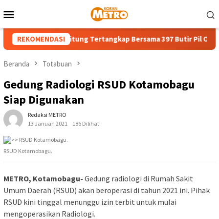
Loncat
Menu
ke
Mobile
konten
18 Tahun di Bitung Tertangkap Bersama 397 Butir Pil Obat Keras 
REKOMENDASI
Beranda
Totabuan
Gedung Radiologi RSUD Kotamobagu
Siap Digunakan
Redaksi METRO
13 Januari 2021
186 Dilihat
RSUD Kotamobagu.
METRO, Kotamobagu-
Gedung radiologi di Rumah Sakit
Umum Daerah (RSUD) akan beroperasi di tahun 2021 ini. Pihak
RSUD kini tinggal menunggu izin terbit untuk mulai
mengoperasikan Radiologi.