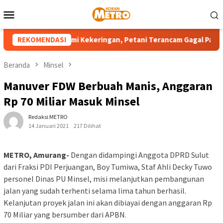
Loncat
Menu
ke
Mobile
konten
layah Sulut Alami Kekeringan, Petani Terancam Gagal Panen
REKOMENDASI
Beranda
Minsel
Manuver FDW Berbuah Manis, Anggaran
Rp 70 Miliar Masuk Minsel
Redaksi METRO
14 Januari 2021
217 Dilihat
METRO, Amurang-
Dengan didampingi Anggota DPRD Sulut
dari Fraksi PDI Perjuangan, Boy Tumiwa, Staf Ahli Decky Tuwo
personel Dinas PU Minsel, misi melanjutkan pembangunan
jalan yang sudah terhenti selama lima tahun berhasil.
Kelanjutan proyek jalan ini akan dibiayai dengan anggaran Rp
70 Miliar yang bersumber dari APBN.