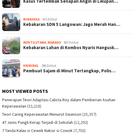
Kasus Tertembak Senapan Angin di Likupan…
MINAHASA
415 Dilihat
Kebakaran SDN 5 Langowan: Jago Merah Han…
BERITA UTAMA
,
MANADO
407 Dilihat
Kebakaran Lahan di Kombos Nyaris Hangusk…
KRIMINAL
396 Dilihat
Pembuat Sajam di Minut Tertangkap, Polis…
MOST VIEWED POSTS
Penerapan Teori Adaptasi Calista Roy dalam Pemberian Asuhan
Keperawatan
(32,218)
Teori Caring Keperawatan Menurut Swanson
(25,357)
47 Jenis Pungli Kerap Terjadi di Sekolah
(12,292)
7 Tanda Kalau si Cewek Naksir si Cowok
(7,702)