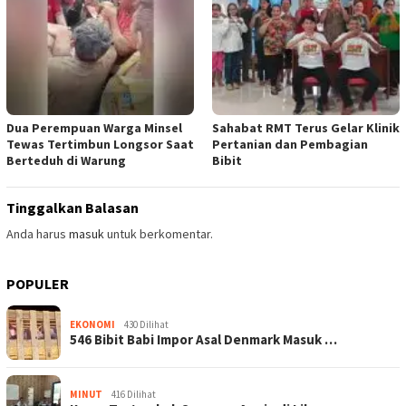
Dua Perempuan Warga Minsel
Sahabat RMT Terus Gelar Klinik
Tewas Tertimbun Longsor Saat
Pertanian dan Pembagian
Berteduh di Warung
Bibit
Tinggalkan Balasan
Anda harus
masuk
untuk berkomentar.
POPULER
EKONOMI
430 Dilihat
546 Bibit Babi Impor Asal Denmark Masuk …
MINUT
416 Dilihat