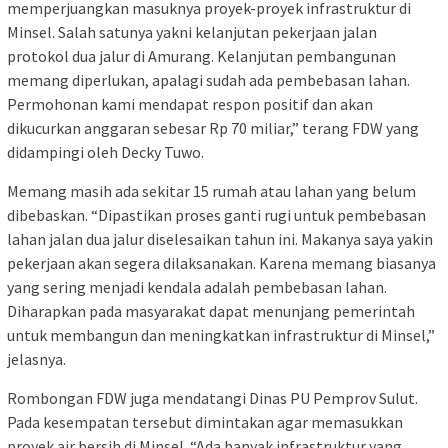
memperjuangkan masuknya proyek-proyek infrastruktur di
Minsel. Salah satunya yakni kelanjutan pekerjaan jalan
protokol dua jalur di Amurang. Kelanjutan pembangunan
memang diperlukan, apalagi sudah ada pembebasan lahan.
Permohonan kami mendapat respon positif dan akan
dikucurkan anggaran sebesar Rp 70 miliar,” terang FDW yang
didampingi oleh Decky Tuwo.
Memang masih ada sekitar 15 rumah atau lahan yang belum
dibebaskan. “Dipastikan proses ganti rugi untuk pembebasan
lahan jalan dua jalur diselesaikan tahun ini. Makanya saya yakin
pekerjaan akan segera dilaksanakan. Karena memang biasanya
yang sering menjadi kendala adalah pembebasan lahan.
Diharapkan pada masyarakat dapat menunjang pemerintah
untuk membangun dan meningkatkan infrastruktur di Minsel,”
jelasnya.
Rombongan FDW juga mendatangi Dinas PU Pemprov Sulut.
Pada kesempatan tersebut dimintakan agar memasukkan
proyek air bersih di Minsel. “Ada banyak infrastruktur yang