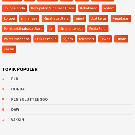
Joune Ganda
Kabupaten Minahasa Utara
Kebakaran
kodam
korupsi
minahasa
Minahasa Utara
minut
obat keras
Pegadaian
Pemkab Minahasa Utara
pln
pln suluttenggo
Polda Sulut
Polres Minahasa
PON XX Papua
Sajam
telkomsel
Tewas
Tikam
vaksin
TOPIK POPULER
PLN
HONDA
PLN SULUTTENGGO
DAW
VAKSIN