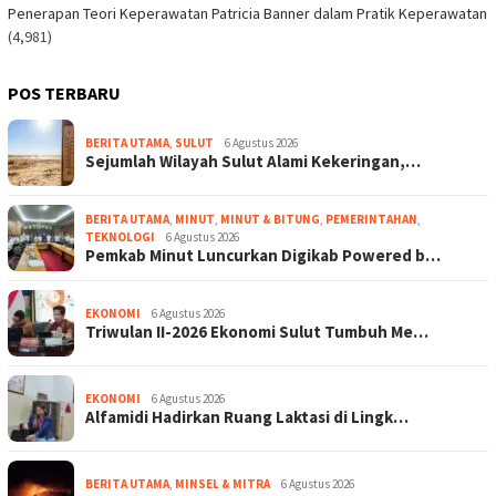
Penerapan Teori Keperawatan Patricia Banner dalam Pratik Keperawatan
(4,981)
POS TERBARU
BERITA UTAMA
,
SULUT
6 Agustus 2026
Sejumlah Wilayah Sulut Alami Kekeringan,…
BERITA UTAMA
,
MINUT
,
MINUT & BITUNG
,
PEMERINTAHAN
,
TEKNOLOGI
6 Agustus 2026
Pemkab Minut Luncurkan Digikab Powered b…
EKONOMI
6 Agustus 2026
Triwulan II-2026 Ekonomi Sulut Tumbuh Me…
EKONOMI
6 Agustus 2026
Alfamidi Hadirkan Ruang Laktasi di Lingk…
BERITA UTAMA
,
MINSEL & MITRA
6 Agustus 2026