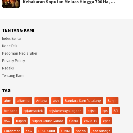
Kebakaran Soputan Meluas Hingga 700 Ha, …
TENTANG KAMI
Index Berita
Kode Etik
Pedoman Media Siber
Privacy Policy
Redaksi
Tentang Kami
TAG
ahm
alfamidi
Aniaya
asn
Bandara Sam Ratulangi
Banjir
bencana
bpjamsostek
bpjs ketenagakerjaan
bpjstk
bps
BRI
BSG
bupati
Bupati Joune Ganda
Cabul
covid-19
cpns
Curanmor
daw
DPRD Sulut
GMIM
honda
jasa raharja