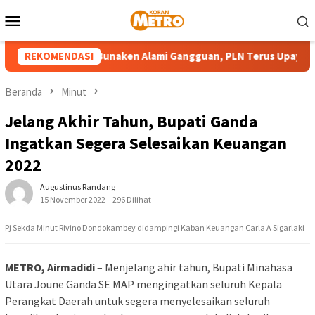
Loncat
Menu
ke
Mobile
konten
embangkit di Bunaken Alami Gangguan, PLN Terus Upayakan Pem
REKOMENDASI
Beranda
Minut
Jelang Akhir Tahun, Bupati Ganda
Ingatkan Segera Selesaikan Keuangan
2022
Augustinus Randang
15 November 2022
296 Dilihat
Pj Sekda Minut Rivino Dondokambey didampingi Kaban Keuangan Carla A Sigarlaki
METRO, Airmadidi
– Menjelang ahir tahun, Bupati Minahasa
Utara Joune Ganda SE MAP mengingatkan seluruh Kepala
Perangkat Daerah untuk segera menyelesaikan seluruh