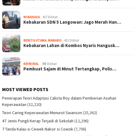
MINAHASA
417 Dilihat
Kebakaran SDN 5 Langowan: Jago Merah Han…
BERITA UTAMA
,
MANADO
411 Dilihat
Kebakaran Lahan di Kombos Nyaris Hangusk…
KRIMINAL
398 Dilihat
Pembuat Sajam di Minut Tertangkap, Polis…
MOST VIEWED POSTS
Penerapan Teori Adaptasi Calista Roy dalam Pemberian Asuhan
Keperawatan
(32,220)
Teori Caring Keperawatan Menurut Swanson
(25,362)
47 Jenis Pungli Kerap Terjadi di Sekolah
(12,296)
7 Tanda Kalau si Cewek Naksir si Cowok
(7,706)