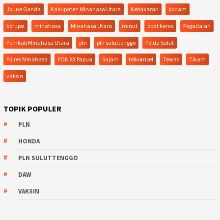
Joune Ganda
Kabupaten Minahasa Utara
Kebakaran
kodam
korupsi
minahasa
Minahasa Utara
minut
obat keras
Pegadaian
Pemkab Minahasa Utara
pln
pln suluttenggo
Polda Sulut
Polres Minahasa
PON XX Papua
Sajam
telkomsel
Tewas
Tikam
vaksin
TOPIK POPULER
PLN
HONDA
PLN SULUTTENGGO
DAW
VAKSIN