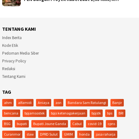
TENTANG KAMI
Index Berita
Kode Etik
Pedoman Media Siber
Privacy Policy
Redaksi
Tentang Kami
TAG
ahm
alfamidi
Aniaya
asn
Bandara Sam Ratulangi
Banjir
bencana
bpjamsostek
bpjs ketenagakerjaan
bpjstk
bps
BRI
BSG
bupati
Bupati Joune Ganda
Cabul
covid-19
cpns
Curanmor
daw
DPRD Sulut
GMIM
honda
jasa raharja