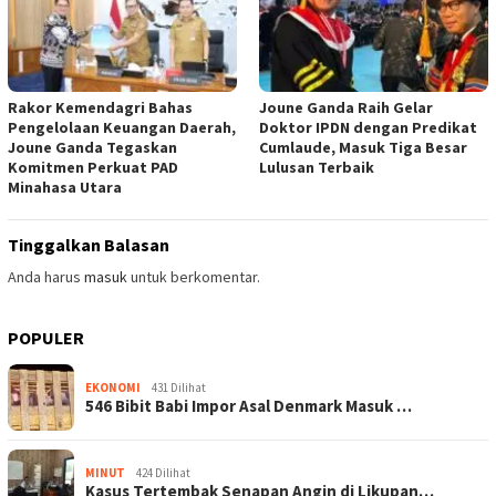
Rakor Kemendagri Bahas
Joune Ganda Raih Gelar
Pengelolaan Keuangan Daerah,
Doktor IPDN dengan Predikat
Joune Ganda Tegaskan
Cumlaude, Masuk Tiga Besar
Komitmen Perkuat PAD
Lulusan Terbaik
Minahasa Utara
Tinggalkan Balasan
Anda harus
masuk
untuk berkomentar.
POPULER
EKONOMI
431 Dilihat
546 Bibit Babi Impor Asal Denmark Masuk …
MINUT
424 Dilihat
Kasus Tertembak Senapan Angin di Likupan…