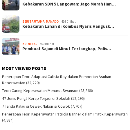
Kebakaran SDN 5 Langowan: Jago Merah Han…
BERITA UTAMA
,
MANADO
414 Dilihat
Kebakaran Lahan di Kombos Nyaris Hangusk…
KRIMINAL
400 Dilihat
Pembuat Sajam di Minut Tertangkap, Polis…
MOST VIEWED POSTS
Penerapan Teori Adaptasi Calista Roy dalam Pemberian Asuhan
Keperawatan
(32,220)
Teori Caring Keperawatan Menurut Swanson
(25,366)
47 Jenis Pungli Kerap Terjadi di Sekolah
(12,296)
7 Tanda Kalau si Cewek Naksir si Cowok
(7,707)
Penerapan Teori Keperawatan Patricia Banner dalam Pratik Keperawatan
(4,984)