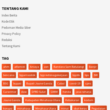
TENTANG KAMI
Index Berita
Kode Etik
Pedoman Media Siber
Privacy Policy
Redaksi
Tentang Kami
TAG
ahm
alfamidi
Aniaya
asn
Bandara Sam Ratulangi
Banjir
bencana
bpjamsostek
bpjs ketenagakerjaan
bpjstk
bps
BRI
BSG
bupati
Bupati Joune Ganda
Cabul
covid-19
cpns
Curanmor
daw
DPRD Sulut
GMIM
honda
jasa raharja
Joune Ganda
Kabupaten Minahasa Utara
Kebakaran
kodam
korupsi
minahasa
Minahasa Utara
minut
obat keras
Pegadaian