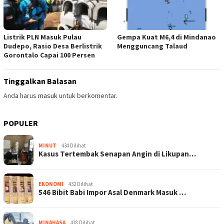
Listrik PLN Masuk Pulau
Gempa Kuat M6,4 di Mindanao
Dudepo, Rasio Desa Berlistrik
Mengguncang Talaud
Gorontalo Capai 100 Persen
Tinggalkan Balasan
Anda harus
masuk
untuk berkomentar.
POPULER
MINUT
434 Dilihat
Kasus Tertembak Senapan Angin di Likupan…
EKONOMI
432 Dilihat
546 Bibit Babi Impor Asal Denmark Masuk …
MINAHASA
418 Dilihat