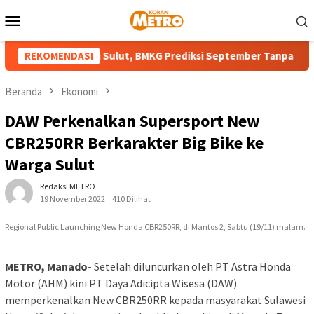
Loncat
Menu
ke
Mobile
konten
m Kemarau di Sulut, BMKG Prediksi September Tanpa Hujan
REKOMENDASI
Beranda
Ekonomi
DAW Perkenalkan Supersport New
CBR250RR Berkarakter Big Bike ke
Warga Sulut
Redaksi METRO
19 November 2022
410 Dilihat
Regional Public Launching New Honda CBR250RR, di Mantos 2, Sabtu (19/11) malam.
METRO, Manado-
Setelah diluncurkan oleh PT Astra Honda
Motor (AHM) kini PT Daya Adicipta Wisesa (DAW)
memperkenalkan New CBR250RR kepada masyarakat Sulawesi