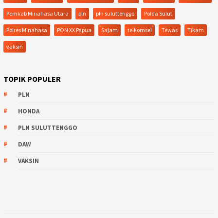
Pemkab Minahasa Utara
pln
pln suluttenggo
Polda Sulut
Polres Minahasa
PON XX Papua
Sajam
telkomsel
Tewas
Tikam
vaksin
TOPIK POPULER
PLN
HONDA
PLN SULUTTENGGO
DAW
VAKSIN