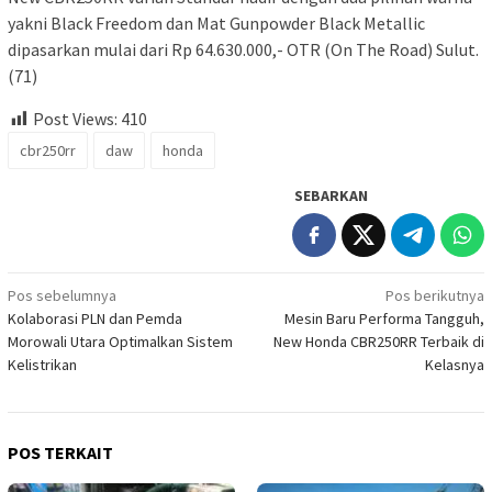
yakni Black Freedom dan Mat Gunpowder Black Metallic
dipasarkan mulai dari Rp 64.630.000,- OTR (On The Road) Sulut.
(71)
Post Views:
410
cbr250rr
daw
honda
SEBARKAN
Navigasi
Pos sebelumnya
Pos berikutnya
Kolaborasi PLN dan Pemda
Mesin Baru Performa Tangguh,
pos
Morowali Utara Optimalkan Sistem
New Honda CBR250RR Terbaik di
Kelistrikan
Kelasnya
POS TERKAIT