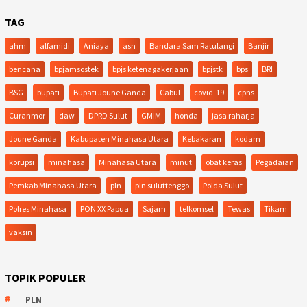
TAG
ahm
alfamidi
Aniaya
asn
Bandara Sam Ratulangi
Banjir
bencana
bpjamsostek
bpjs ketenagakerjaan
bpjstk
bps
BRI
BSG
bupati
Bupati Joune Ganda
Cabul
covid-19
cpns
Curanmor
daw
DPRD Sulut
GMIM
honda
jasa raharja
Joune Ganda
Kabupaten Minahasa Utara
Kebakaran
kodam
korupsi
minahasa
Minahasa Utara
minut
obat keras
Pegadaian
Pemkab Minahasa Utara
pln
pln suluttenggo
Polda Sulut
Polres Minahasa
PON XX Papua
Sajam
telkomsel
Tewas
Tikam
vaksin
TOPIK POPULER
PLN