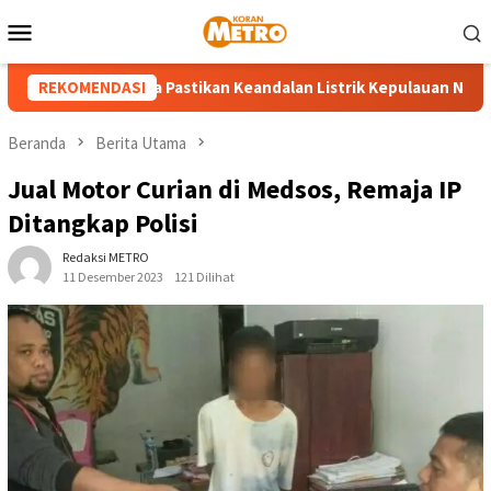
Loncat
Menu
ke
Mobile
konten
LN UP3 Tahuna Pastikan Keandalan Listrik Kepulauan Nusa Utara 
REKOMENDASI
Beranda
Berita Utama
Jual Motor Curian di Medsos, Remaja IP
Ditangkap Polisi
Redaksi METRO
11 Desember 2023
121 Dilihat