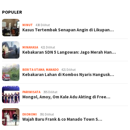
POPULER
MINUT
438 Dilihat
Kasus Tertembak Senapan Angin di Likupan…
MINAHASA
421 Dilihat
Kebakaran SDN 5 Langowan: Jago Merah Han…
BERITA UTAMA
,
MANADO
421 Dilihat
Kebakaran Lahan di Kombos Nyaris Hangusk…
PARIWISATA
395 Dilihat
Mongol, Amoy, Om Kale Adu Akting di Free…
EKONOMI
391 Dilihat
Wajah Baru Frank & co Manado Town S…