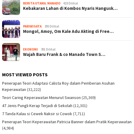
BERITA UTAMA
,
MANADO
419 Dilihat
Kebakaran Lahan di Kombos Nyaris Hangusk…
PARIWISATA
395 Dilihat
Mongol, Amoy, Om Kale Adu Akting di Free…
EKONOMI
391 Dilihat
Wajah Baru Frank & co Manado Town S…
MOST VIEWED POSTS
Penerapan Teori Adaptasi Calista Roy dalam Pemberian Asuhan
Keperawatan
(32,222)
Teori Caring Keperawatan Menurut Swanson
(25,369)
47 Jenis Pungli Kerap Terjadi di Sekolah
(12,301)
7 Tanda Kalau si Cewek Naksir si Cowok
(7,711)
Penerapan Teori Keperawatan Patricia Banner dalam Pratik Keperawatan
(4,984)