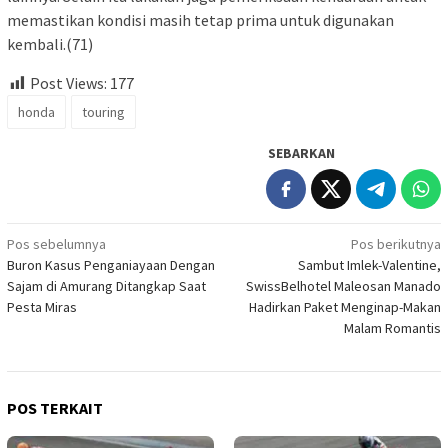
memastikan kondisi masih tetap prima untuk digunakan
kembali.(71)
Post Views:
177
honda
touring
SEBARKAN
Navigasi
Pos sebelumnya
Pos berikutnya
Buron Kasus Penganiayaan Dengan
Sambut Imlek-Valentine,
pos
Sajam di Amurang Ditangkap Saat
SwissBelhotel Maleosan Manado
Pesta Miras
Hadirkan Paket Menginap-Makan
Malam Romantis
POS TERKAIT