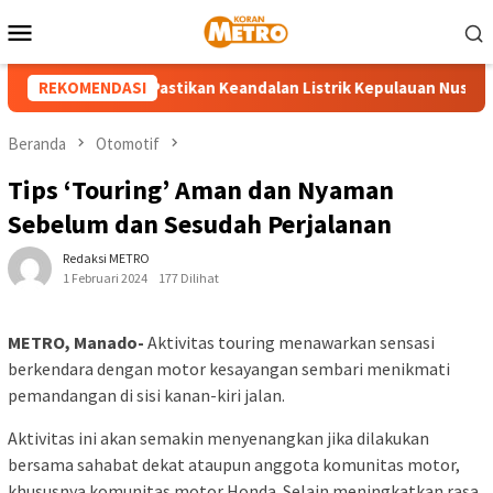
Loncat
Menu
ke
Mobile
konten
N UP3 Tahuna Pastikan Keandalan Listrik Kepulauan Nusa Utara J
REKOMENDASI
Beranda
Otomotif
Tips ‘Touring’ Aman dan Nyaman
Sebelum dan Sesudah Perjalanan
Redaksi METRO
1 Februari 2024
177 Dilihat
METRO, Manado-
Aktivitas touring menawarkan sensasi
berkendara dengan motor kesayangan sembari menikmati
pemandangan di sisi kanan-kiri jalan.
Aktivitas ini akan semakin menyenangkan jika dilakukan
bersama sahabat dekat ataupun anggota komunitas motor,
khususnya komunitas motor Honda. Selain meningkatkan rasa