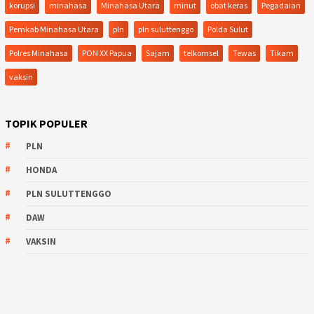
korupsi
minahasa
Minahasa Utara
minut
obat keras
Pegadaian
Pemkab Minahasa Utara
pln
pln suluttenggo
Polda Sulut
Polres Minahasa
PON XX Papua
Sajam
telkomsel
Tewas
Tikam
vaksin
TOPIK POPULER
PLN
HONDA
PLN SULUTTENGGO
DAW
VAKSIN