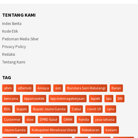
TENTANG KAMI
Index Berita
Kode Etik
Pedoman Media Siber
Privacy Policy
Redaksi
Tentang Kami
TAG
ahm
alfamidi
Aniaya
asn
Bandara Sam Ratulangi
Banjir
bencana
bpjamsostek
bpjs ketenagakerjaan
bpjstk
bps
BRI
BSG
bupati
Bupati Joune Ganda
Cabul
covid-19
cpns
Curanmor
daw
DPRD Sulut
GMIM
honda
jasa raharja
Joune Ganda
Kabupaten Minahasa Utara
Kebakaran
kodam