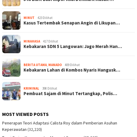
MINUT
423 Dilihat
Kasus Tertembak Senapan Angin di Likupan…
MINAHASA
417 Dilihat
Kebakaran SDN 5 Langowan: Jago Merah Han…
BERITA UTAMA
,
MANADO
409 Dilihat
Kebakaran Lahan di Kombos Nyaris Hangusk…
KRIMINAL
398 Dilihat
Pembuat Sajam di Minut Tertangkap, Polis…
MOST VIEWED POSTS
Penerapan Teori Adaptasi Calista Roy dalam Pemberian Asuhan
Keperawatan
(32,220)