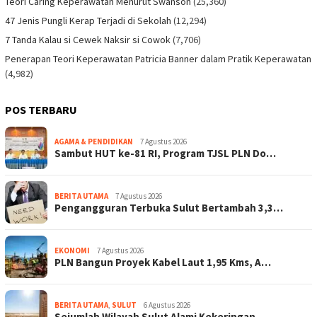
Teori Caring Keperawatan Menurut Swanson
(25,360)
47 Jenis Pungli Kerap Terjadi di Sekolah
(12,294)
7 Tanda Kalau si Cewek Naksir si Cowok
(7,706)
Penerapan Teori Keperawatan Patricia Banner dalam Pratik Keperawatan
(4,982)
POS TERBARU
AGAMA & PENDIDIKAN
7 Agustus 2026
Sambut HUT ke-81 RI, Program TJSL PLN Do…
BERITA UTAMA
7 Agustus 2026
Pengangguran Terbuka Sulut Bertambah 3,3…
EKONOMI
7 Agustus 2026
PLN Bangun Proyek Kabel Laut 1,95 Kms, A…
BERITA UTAMA
,
SULUT
6 Agustus 2026
Sejumlah Wilayah Sulut Alami Kekeringan,…