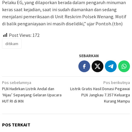
Pelaku EG, yang dilaporkan berada dalam pengaruh minuman
keras saat kejadian, saat ini sudah diamankan dan sedang
menjalani pemeriksaan di Unit Reskrim Polsek Wenang. Motif
di balik penganiayaan ini masih diselidiki,” ujar Pontoh.(tbn)
Post Views:
172
ditikam
SEBARKAN
Navigasi
Pos sebelumnya
Pos berikutnya
PLN Hadirkan Listrik Andal dan
Listrik Gratis Hasil Donasi Pegawai
pos
‘Hijau’ Sepanjang Gelaran Upacara
PLN Jangkau 7.357 Keluarga
HUT RI di IKN
Kurang Mampu
POS TERKAIT