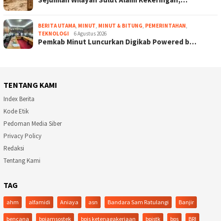
BERITA UTAMA
,
MINUT
,
MINUT & BITUNG
,
PEMERINTAHAN
,
TEKNOLOGI
6 Agustus 2026
Pemkab Minut Luncurkan Digikab Powered b…
TENTANG KAMI
Index Berita
Kode Etik
Pedoman Media Siber
Privacy Policy
Redaksi
Tentang Kami
TAG
ahm
alfamidi
Aniaya
asn
Bandara Sam Ratulangi
Banjir
bencana
bpjamsostek
bpjs ketenagakerjaan
bpjstk
bps
BRI