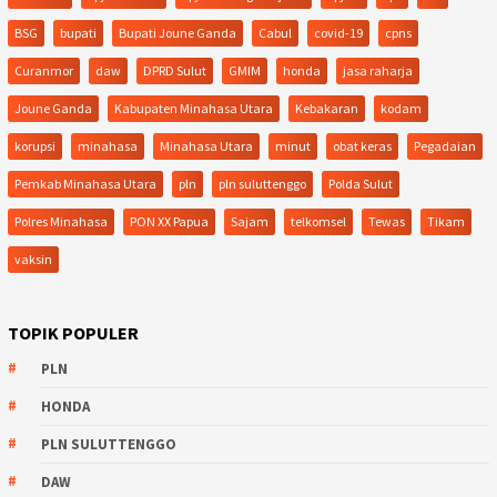
BSG
bupati
Bupati Joune Ganda
Cabul
covid-19
cpns
Curanmor
daw
DPRD Sulut
GMIM
honda
jasa raharja
Joune Ganda
Kabupaten Minahasa Utara
Kebakaran
kodam
korupsi
minahasa
Minahasa Utara
minut
obat keras
Pegadaian
Pemkab Minahasa Utara
pln
pln suluttenggo
Polda Sulut
Polres Minahasa
PON XX Papua
Sajam
telkomsel
Tewas
Tikam
vaksin
TOPIK POPULER
PLN
HONDA
PLN SULUTTENGGO
DAW