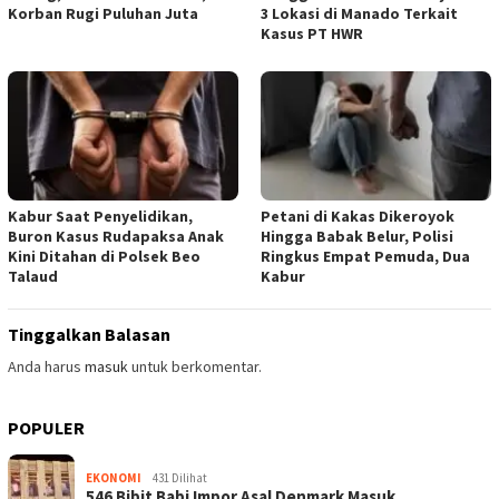
Korban Rugi Puluhan Juta
3 Lokasi di Manado Terkait
Kasus PT HWR
Kabur Saat Penyelidikan,
Petani di Kakas Dikeroyok
Buron Kasus Rudapaksa Anak
Hingga Babak Belur, Polisi
Kini Ditahan di Polsek Beo
Ringkus Empat Pemuda, Dua
Talaud
Kabur
Tinggalkan Balasan
Anda harus
masuk
untuk berkomentar.
POPULER
EKONOMI
431 Dilihat
546 Bibit Babi Impor Asal Denmark Masuk …