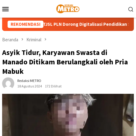
Loncat
Menu
ke
Mobile
konten
 RI, Program TJSL PLN Dorong Digitalisasi Pendidikan SMPN 1 Pa
REKOMENDASI
Beranda
Kriminal
Asyik Tidur, Karyawan Swasta di
Manado Ditikam Berulangkali oleh Pria
Mabuk
Redaksi METRO
18 Agustus 2024
172 Dilihat