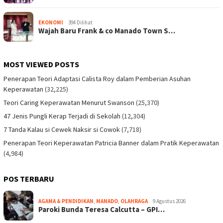
EKONOMI
394 Dilihat
Wajah Baru Frank & co Manado Town S…
MOST VIEWED POSTS
Penerapan Teori Adaptasi Calista Roy dalam Pemberian Asuhan
Keperawatan
(32,225)
Teori Caring Keperawatan Menurut Swanson
(25,370)
47 Jenis Pungli Kerap Terjadi di Sekolah
(12,304)
7 Tanda Kalau si Cewek Naksir si Cowok
(7,718)
Penerapan Teori Keperawatan Patricia Banner dalam Pratik Keperawatan
(4,984)
POS TERBARU
AGAMA & PENDIDIKAN
,
MANADO
,
OLAHRAGA
9 Agustus 2026
Paroki Bunda Teresa Calcutta – GPI…