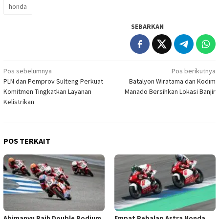
honda
SEBARKAN
Navigasi
Pos sebelumnya
Pos berikutnya
PLN dan Pemprov Sulteng Perkuat
Batalyon Wiratama dan Kodim
pos
Komitmen Tingkatkan Layanan
Manado Bersihkan Lokasi Banjir
Kelistrikan
POS TERKAIT
Abimanyu Raih Double Podium
Empat Pebalap Astra Honda