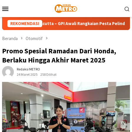
Loncat
Menu
ke
Mobile
konten
da Teresa Calcutta – GPI Awali Rangkaian Pesta Pelindung deng
REKOMENDASI
Beranda
Otomotif
Promo Spesial Ramadan Dari Honda,
Berlaku Hingga Akhir Maret 2025
Redaksi METRO
24 Maret 2025
258 Dilihat