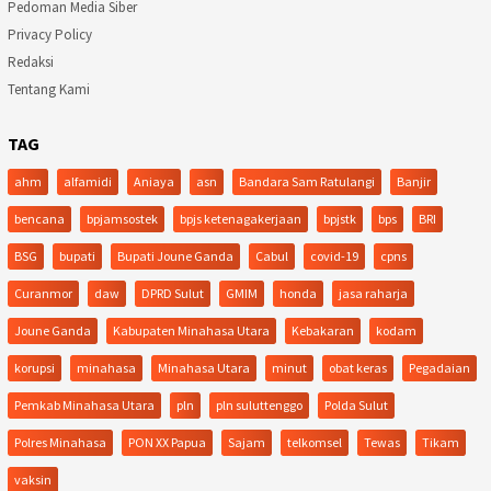
Pedoman Media Siber
Privacy Policy
Redaksi
Tentang Kami
TAG
ahm
alfamidi
Aniaya
asn
Bandara Sam Ratulangi
Banjir
bencana
bpjamsostek
bpjs ketenagakerjaan
bpjstk
bps
BRI
BSG
bupati
Bupati Joune Ganda
Cabul
covid-19
cpns
Curanmor
daw
DPRD Sulut
GMIM
honda
jasa raharja
Joune Ganda
Kabupaten Minahasa Utara
Kebakaran
kodam
korupsi
minahasa
Minahasa Utara
minut
obat keras
Pegadaian
Pemkab Minahasa Utara
pln
pln suluttenggo
Polda Sulut
Polres Minahasa
PON XX Papua
Sajam
telkomsel
Tewas
Tikam
vaksin