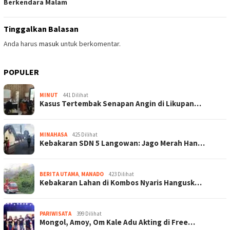
Berkendara Malam
Tinggalkan Balasan
Anda harus
masuk
untuk berkomentar.
POPULER
MINUT
441 Dilihat
Kasus Tertembak Senapan Angin di Likupan…
MINAHASA
425 Dilihat
Kebakaran SDN 5 Langowan: Jago Merah Han…
BERITA UTAMA
,
MANADO
423 Dilihat
Kebakaran Lahan di Kombos Nyaris Hangusk…
PARIWISATA
399 Dilihat
Mongol, Amoy, Om Kale Adu Akting di Free…