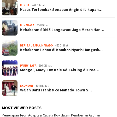
MINUT
441 Dilihat
Kasus Tertembak Senapan Angin di Likupan…
MINAHASA
424 Dilihat
Kebakaran SDN 5 Langowan: Jago Merah Han…
BERITA UTAMA
,
MANADO
423 Dilihat
Kebakaran Lahan di Kombos Nyaris Hangusk…
PARIWISATA
399 Dilihat
Mongol, Amoy, Om Kale Adu Akting di Free…
EKONOMI
394 Dilihat
Wajah Baru Frank & co Manado Town S…
MOST VIEWED POSTS
Penerapan Teori Adaptasi Calista Roy dalam Pemberian Asuhan