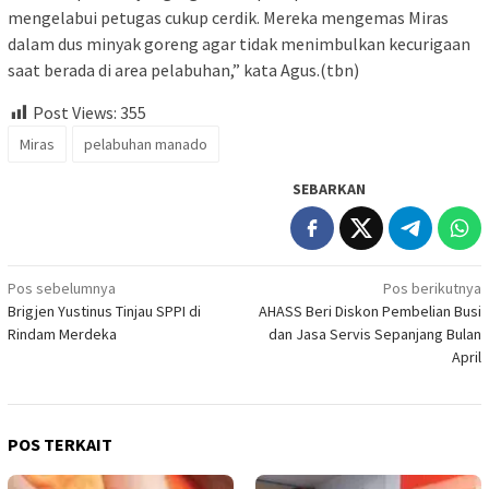
mengelabui petugas cukup cerdik. Mereka mengemas Miras
dalam dus minyak goreng agar tidak menimbulkan kecurigaan
saat berada di area pelabuhan,” kata Agus.(tbn)
Post Views:
355
Miras
pelabuhan manado
SEBARKAN
Navigasi
Pos sebelumnya
Pos berikutnya
Brigjen Yustinus Tinjau SPPI di
AHASS Beri Diskon Pembelian Busi
pos
Rindam Merdeka
dan Jasa Servis Sepanjang Bulan
April
POS TERKAIT