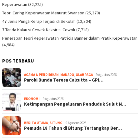
Keperawatan
(32,225)
Teori Caring Keperawatan Menurut Swanson
(25,370)
47 Jenis Pungli Kerap Terjadi di Sekolah
(12,304)
7 Tanda Kalau si Cewek Naksir si Cowok
(7,718)
Penerapan Teori Keperawatan Patricia Banner dalam Pratik Keperawatan
(4,984)
POS TERBARU
AGAMA & PENDIDIKAN
,
MANADO
,
OLAHRAGA
9 Agustus 2026
Paroki Bunda Teresa Calcutta – GPI…
EKONOMI
9 Agustus 2026
Ketimpangan Pengeluaran Penduduk Sulut N…
BERITA UTAMA
,
BITUNG
9 Agustus 2026
Pemuda 18 Tahun di Bitung Tertangkap Ber…