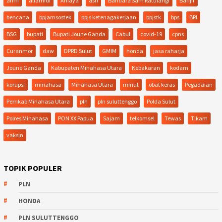
ahm
alfamidi
Aniaya
asn
Bandara Sam Ratulangi
Banjir
bencana
bpjamsostek
bpjs ketenagakerjaan
bpjstk
bps
BRI
BSG
bupati
Bupati Joune Ganda
Cabul
covid-19
cpns
Curanmor
daw
DPRD Sulut
GMIM
honda
jasa raharja
Joune Ganda
Kabupaten Minahasa Utara
Kebakaran
kodam
korupsi
minahasa
Minahasa Utara
minut
obat keras
Pegadaian
Pemkab Minahasa Utara
pln
pln suluttenggo
Polda Sulut
Polres Minahasa
PON XX Papua
Sajam
telkomsel
Tewas
Tikam
vaksin
TOPIK POPULER
PLN
HONDA
PLN SULUTTENGGO