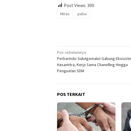
Post Views:
300
Miras
palsu
Navigasi
Pos sebelumnya
Perbarindo Sulutgomalut Gabung Ekosist
pos
Hasamitra, Kerja Sama Chanelling Hingga
Penguatan SDM
POS TERKAIT