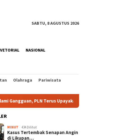
SABTU, 8 AGUSTUS 2026
VETORIAL
NASIONAL
tan
Olahraga
Pariwisata
an, PLN Terus Upayakan Pemulihan
Maling Tabung Gas di
LER
MINUT
434 Dilihat
Kasus Tertembak Senapan Angin
di Likupan…