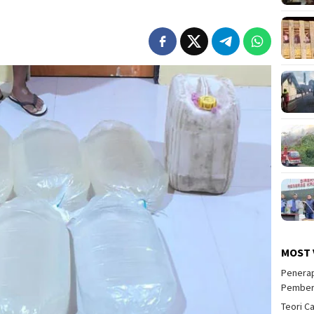
MOST 
Penerap
Pember
Teori C