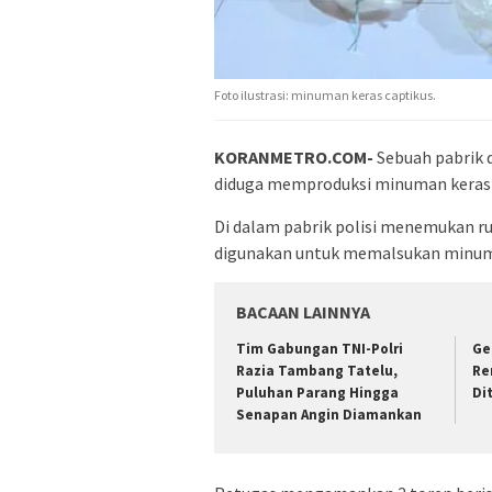
Foto ilustrasi: minuman keras captikus.
KORANMETRO.COM-
Sebuah pabrik 
diduga memproduksi minuman keras (M
Di dalam pabrik polisi menemukan ru
digunakan untuk memalsukan minum
BACAAN LAINNYA
Tim Gabungan TNI-Polri
Ge
Razia Tambang Tatelu,
Re
Puluhan Parang Hingga
Di
Senapan Angin Diamankan