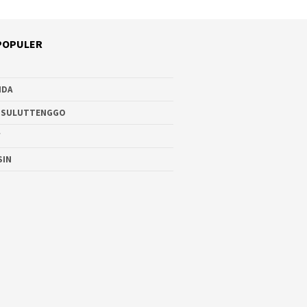
POPULER
NDA
 SULUTTENGGO
W
SIN