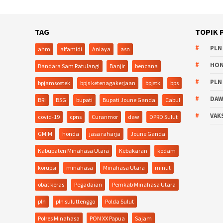
TAG
TOPIK 
PLN
ahm
alfamidi
Aniaya
asn
HO
Bandara Sam Ratulangi
Banjir
bencana
PLN
bpjamsostek
bpjs ketenagakerjaan
bpjstk
bps
DA
BRI
BSG
bupati
Bupati Joune Ganda
Cabul
VAK
covid-19
cpns
Curanmor
daw
DPRD Sulut
GMIM
honda
jasa raharja
Joune Ganda
Kabupaten Minahasa Utara
Kebakaran
kodam
korupsi
minahasa
Minahasa Utara
minut
obat keras
Pegadaian
Pemkab Minahasa Utara
pln
pln suluttenggo
Polda Sulut
Polres Minahasa
PON XX Papua
Sajam