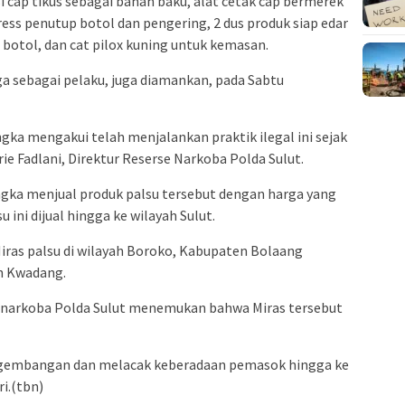
 cap tikus sebagai bahan baku, alat cetak cap bermerek
ress penutup botol dan pengering, 2 dus produk siap edar
 botol, dan cat pilox kuning untuk kemasan.
uga sebagai pelaku, juga diamankan, pada Sabtu
ngka mengakui telah menjalankan praktik ilegal ini sejak
rie Fadlani, Direktur Reserse Narkoba Polda Sulut.
ka menjual produk palsu tersebut dengan harga yang
 ini dijual hingga ke wilayah Sulut.
iras palsu di wilayah Boroko, Kabupaten Bolaang
h Kwadang.
esnarkoba Polda Sulut menemukan bahwa Miras tersebut
ngembangan dan melacak keberadaan pemasok hingga ke
i.(tbn)