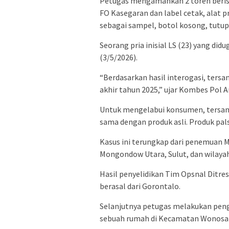
Petugas mengamankan ​2 toren berisi
FO Kasegaran dan label cetak, alat p
sebagai sampel, botol kosong, tutup
Seorang pria inisial LS (23) yang did
(3/5/2026).
“Berdasarkan hasil interogasi, tersa
akhir tahun 2025,” ujar Kombes Pol A
Untuk mengelabui konsumen, tersang
sama dengan produk asli. Produk palsu
Kasus ini terungkap dari penemuan M
Mongondow Utara, Sulut, dan wilaya
Hasil penyelidikan Tim Opsnal Ditr
berasal dari Gorontalo.
Selanjutnya petugas melakukan pe
sebuah rumah di Kecamatan Wonosar