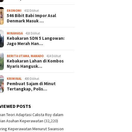
EKONOMI
432 Dilihat
546 Bibit Babi Impor Asal
Denmark Masuk …
MINAHASA
418 Dilihat
Kebakaran SDN 5 Langowan:
Jago Merah Han…
BERITA UTAMA
,
MANADO
414 Dilihat
Kebakaran Lahan di Kombos
Nyaris Hangusk…
KRIMINAL
400 Dilihat
Pembuat Sajam di Minut
Tertangkap, Polis…
VIEWED POSTS
an Teori Adaptasi Calista Roy dalam
ian Asuhan Keperawatan
(32,220)
aring Keperawatan Menurut Swanson