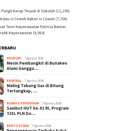
)
s Pungli Kerap Terjadi di Sekolah
(12,296)
 Kalau si Cewek Naksir si Cowok
(7,706)
an Teori Keperawatan Patricia Banner
ratik Keperawatan
(4,984)
ERBARU
EKONOMI
7 Agustus 2026
Mesin Pembangkit di Bunaken
Alami Ganggu…
KRIMINAL
7 Agustus 2026
Maling Tabung Gas di Bitung
Tertangkap, …
AGAMA & PENDIDIKAN
7 Agustus 2026
Sambut HUT ke-81 RI, Program
TJSL PLN Do…
BERITA UTAMA
7 Agustus 2026
Pengangguran Terbuka Sulut