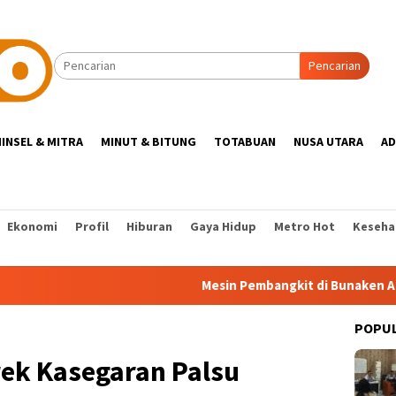
Pencarian
INSEL & MITRA
MINUT & BITUNG
TOTABUAN
NUSA UTARA
AD
Ekonomi
Profil
Hiburan
Gaya Hidup
Metro Hot
Keseha
Mesin Pembangkit di Bunaken Alami Ganggu
POPU
rek Kasegaran Palsu