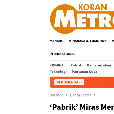
Loncat
ke
konten
MANADO
MINAHASA & TOMOHON
M
INTERNASIONAL
KRIMINAL
Politik
Pemerintahan
Teknologi
Pantauan Kota
REKOMENDASI
Beranda
Berita Utama
‘Pabrik’ Miras Me