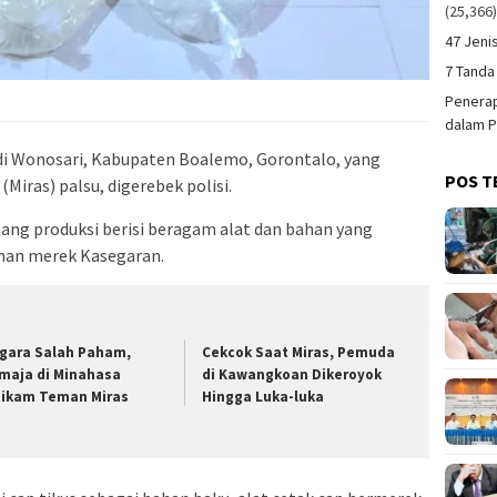
(25,366
47 Jeni
7 Tanda
Penerap
dalam P
di Wonosari, Kabupaten Boalemo, Gorontalo, yang
POS T
iras) palsu, digerebek polisi.
ang produksi berisi beragam alat dan bahan yang
an merek Kasegaran.
gara Salah Paham,
Cekcok Saat Miras, Pemuda
maja di Minahasa
di Kawangkoan Dikeroyok
tikam Teman Miras
Hingga Luka-luka