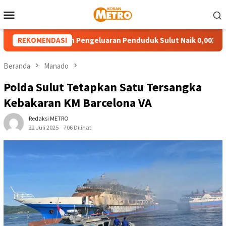
Loncat
Menu
ke
Mobile
konten
Ketimpangan Pengeluaran Penduduk Sulut Naik 0,003 Poin
REKOMENDASI
Beranda
Manado
Polda Sulut Tetapkan Satu Tersangka
Kebakaran KM Barcelona VA
Redaksi METRO
22 Juli 2025
706 Dilihat