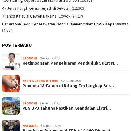
Teori Caring Keperawatan Menurut Swanson
(25,369)
47 Jenis Pungli Kerap Terjadi di Sekolah
(12,303)
7 Tanda Kalau si Cewek Naksir si Cowok
(7,717)
Penerapan Teori Keperawatan Patricia Banner dalam Pratik Keperawatan
(4,984)
POS TERBARU
EKONOMI
9 Agustus 2026
Ketimpangan Pengeluaran Penduduk Sulut N…
BERITA UTAMA
,
BITUNG
9 Agustus 2026
Pemuda 18 Tahun di Bitung Tertangkap Ber…
EKONOMI
8 Agustus 2026
PLN UP3 Tahuna Pastikan Keandalan Listri…
NASIONAL
8 Agustus 2026
Rangkaian Perayaan HUT ke-14 IWO Dimulai