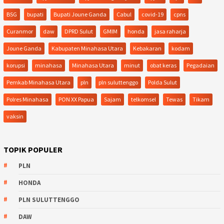
BSG
bupati
Bupati Joune Ganda
Cabul
covid-19
cpns
Curanmor
daw
DPRD Sulut
GMIM
honda
jasa raharja
Joune Ganda
Kabupaten Minahasa Utara
Kebakaran
kodam
korupsi
minahasa
Minahasa Utara
minut
obat keras
Pegadaian
Pemkab Minahasa Utara
pln
pln suluttenggo
Polda Sulut
Polres Minahasa
PON XX Papua
Sajam
telkomsel
Tewas
Tikam
vaksin
TOPIK POPULER
PLN
HONDA
PLN SULUTTENGGO
DAW