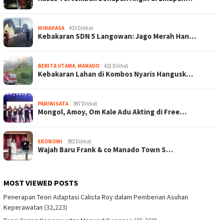
MINAHASA
423 Dilihat
Kebakaran SDN 5 Langowan: Jago Merah Han…
BERITA UTAMA
,
MANADO
421 Dilihat
Kebakaran Lahan di Kombos Nyaris Hangusk…
PARIWISATA
397 Dilihat
Mongol, Amoy, Om Kale Adu Akting di Free…
EKONOMI
392 Dilihat
Wajah Baru Frank & co Manado Town S…
MOST VIEWED POSTS
Penerapan Teori Adaptasi Calista Roy dalam Pemberian Asuhan
Keperawatan
(32,223)