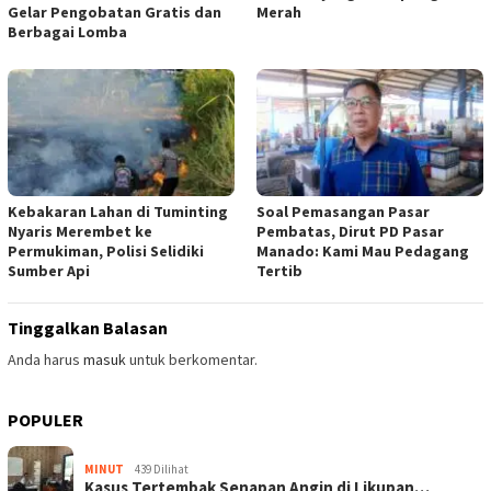
Gelar Pengobatan Gratis dan
Merah
Berbagai Lomba
Kebakaran Lahan di Tuminting
Soal Pemasangan Pasar
Nyaris Merembet ke
Pembatas, Dirut PD Pasar
Permukiman, Polisi Selidiki
Manado: Kami Mau Pedagang
Sumber Api
Tertib
Tinggalkan Balasan
Anda harus
masuk
untuk berkomentar.
POPULER
MINUT
439 Dilihat
Kasus Tertembak Senapan Angin di Likupan…