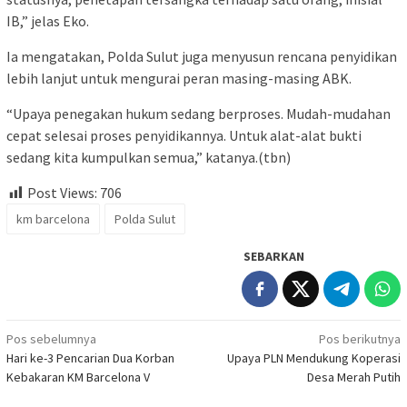
IB,” jelas Eko.
Ia mengatakan, Polda Sulut juga menyusun rencana penyidikan
lebih lanjut untuk mengurai peran masing-masing ABK.
“Upaya penegakan hukum sedang berproses. Mudah-mudahan
cepat selesai proses penyidikannya. Untuk alat-alat bukti
sedang kita kumpulkan semua,” katanya.(tbn)
Post Views:
706
km barcelona
Polda Sulut
SEBARKAN
Navigasi
Pos sebelumnya
Pos berikutnya
Hari ke-3 Pencarian Dua Korban
Upaya PLN Mendukung Koperasi
pos
Kebakaran KM Barcelona V
Desa Merah Putih