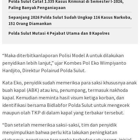
Polda Sulut Catat 1.335 Kasus Kriminal di Semester I-2026,
Paling Banyak Penganiayaan
Sepanjang 2026 Polda Sulut Sudah Ungkap 116 Kasus Narkoba,
152 Orang Diamankan
Polda Sulut Mutasi 4 Pejabat Utama dan 8 Kapolres
“Maka diterbitkanlaporan Polisi Model A untuk dilakukan
penyidikan lebih lanjut,” ujar Kombes Pol Eko Wimpiyanto
Hardjito, Direktur Polairud Polda Sulut.
Kata Eko, penyidik sudah memeriksa para saksi khususnya anak
buah kapal (ABK) atau kru, penumpang, termasuk nakhoda
kapal. Kemudian meminta hasil visum ketiga korban, dan
identifikasi bersama Bidlabfor Polda Sulut untuk mengecek
maupun olah TKP di dalam kapal yang terbakar tersebut.
“Dan setelah memeriksa saksi-saksi, tim dan penyidik
menyimpulkan bahwa perlu kita lakukan peningkatan
statusnya, penetapan tersangka terhadap satu orang, inisial