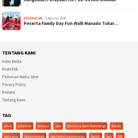
KESEHATAN
8 Agustus 2026
Peserta Family Day Fun Walk Manado Tukar…
TENTANG KAMI
Index Berita
Kode Etik
Pedoman Media Siber
Privacy Policy
Redaksi
Tentang Kami
TAG
ahm
alfamidi
Aniaya
asn
Bandara Sam Ratulangi
Banjir
bencana
bpjamsostek
bpjs ketenagakerjaan
bpjstk
bps
BRI