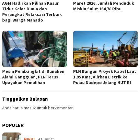
AGM Hadirkan Pilihan Kasur
Maret 2026, Jumlah Penduduk
Tidur Kelas Dunia dan
Miskin Sulut 164,78 Ribu
Perangkat Relaksasi Terbaik
bagi Warga Manado
Mesin Pembangkit di Bunaken
PLN Bangun Proyek Kabel Laut
Alami Gangguan, PLN Terus
1,95 Kms, Alirkan Listrik ke
Upayakan Pemulihan
Pulau Dudepo Jelang HUT RI
Tinggalkan Balasan
Anda harus
masuk
untuk berkomentar.
POPULER
MINUT
439 Dilihat