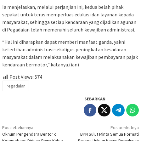
Ia menjelaskan, melalui perjanjian ini, kedua belah pihak
sepakat untuk terus memperluas edukasi dan layanan kepada
masyarakat, sehingga setiap kendaraan yang dijadikan agunan
di Pegadaian telah memenuhi seluruh kewajiban administrasi.
“Hal ini diharapkan dapat memberi manfaat ganda, yakni
ketertiban administrasi sekaligus peningkatan kesadaran
masyarakat dalam melaksanakan kewajiban pembayaran pajak
kendaraan bermotor,” katanya.(ian)
Post Views:
574
Pegadaian
SEBARKAN
Navigasi
Pos sebelumnya
Pos berikutnya
Oknum Pengendara Bentor di
BPN Sulut Minta Semua Hormati
pos
Kotamobagu Diduga Bawa Kabur
Proses Hukum Kasus Pemalsuan