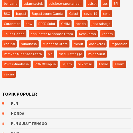
bencana
bpjamsostek
bpjs ketenagakerjaan
bpjstk
bps
BRI
BSG
bupati
Bupati Joune Ganda
Cabul
covid-19
cpns
Curanmor
daw
DPRD Sulut
GMIM
honda
jasa raharja
Joune Ganda
Kabupaten Minahasa Utara
Kebakaran
kodam
korupsi
minahasa
Minahasa Utara
minut
obat keras
Pegadaian
Pemkab Minahasa Utara
pln
pln suluttenggo
Polda Sulut
Polres Minahasa
PON XX Papua
Sajam
telkomsel
Tewas
Tikam
vaksin
TOPIK POPULER
PLN
HONDA
PLN SULUTTENGGO