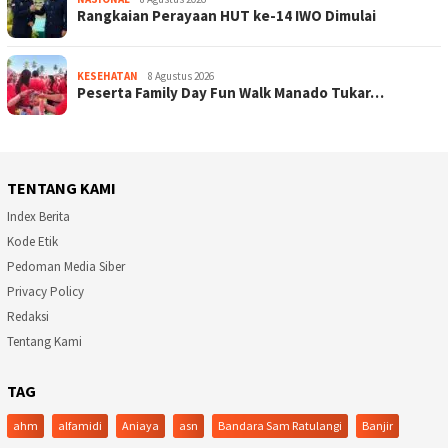
Rangkaian Perayaan HUT ke-14 IWO Dimulai
KESEHATAN
8 Agustus 2026
Peserta Family Day Fun Walk Manado Tukar…
TENTANG KAMI
Index Berita
Kode Etik
Pedoman Media Siber
Privacy Policy
Redaksi
Tentang Kami
TAG
ahm
alfamidi
Aniaya
asn
Bandara Sam Ratulangi
Banjir