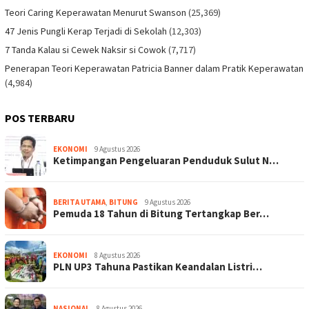
Teori Caring Keperawatan Menurut Swanson
(25,369)
47 Jenis Pungli Kerap Terjadi di Sekolah
(12,303)
7 Tanda Kalau si Cewek Naksir si Cowok
(7,717)
Penerapan Teori Keperawatan Patricia Banner dalam Pratik Keperawatan
(4,984)
POS TERBARU
EKONOMI
9 Agustus 2026
Ketimpangan Pengeluaran Penduduk Sulut N…
BERITA UTAMA
,
BITUNG
9 Agustus 2026
Pemuda 18 Tahun di Bitung Tertangkap Ber…
EKONOMI
8 Agustus 2026
PLN UP3 Tahuna Pastikan Keandalan Listri…
NASIONAL
8 Agustus 2026