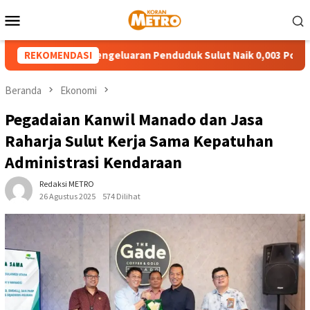
Loncat
Menu
ke
Mobile
konten
etimpangan Pengeluaran Penduduk Sulut Naik 0,003 Poin
REKOMENDASI
Beranda
Ekonomi
Pegadaian Kanwil Manado dan Jasa
Raharja Sulut Kerja Sama Kepatuhan
Administrasi Kendaraan
Redaksi METRO
26 Agustus 2025
574 Dilihat