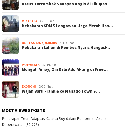
Kasus Tertembak Senapan Angin di Likupan…
MINAHASA
423 Dilihat
Kebakaran SDN 5 Langowan: Jago Merah Han…
BERITA UTAMA
,
MANADO
421 Dilihat
Kebakaran Lahan di Kombos Nyaris Hangusk…
PARIWISATA
397 Dilihat
Mongol, Amoy, Om Kale Adu Akting di Free…
EKONOMI
392 Dilihat
Wajah Baru Frank & co Manado Town S…
MOST VIEWED POSTS
Penerapan Teori Adaptasi Calista Roy dalam Pemberian Asuhan
Keperawatan
(32,223)