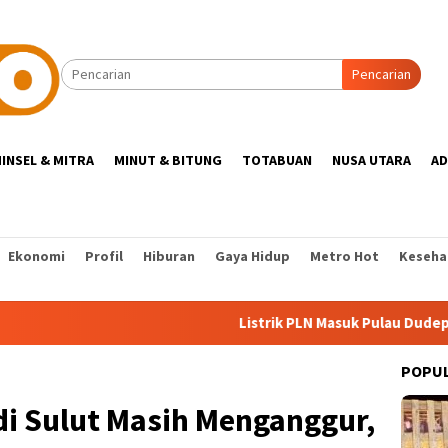
Pencarian
INSEL & MITRA
MINUT & BITUNG
TOTABUAN
NUSA UTARA
AD
Ekonomi
Profil
Hiburan
Gaya Hidup
Metro Hot
Keseha
Listrik PLN Masuk Pulau Dudepo, Rasio Des
POPU
di Sulut Masih Menganggur,