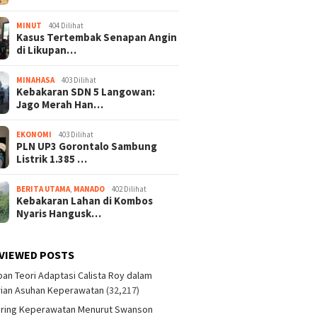
MINUT
404 Dilihat
Kasus Tertembak Senapan Angin
di Likupan…
MINAHASA
403 Dilihat
Kebakaran SDN 5 Langowan:
Jago Merah Han…
EKONOMI
403 Dilihat
PLN UP3 Gorontalo Sambung
Listrik 1.385 …
BERITA UTAMA
,
MANADO
402 Dilihat
Kebakaran Lahan di Kombos
Nyaris Hangusk…
VIEWED POSTS
an Teori Adaptasi Calista Roy dalam
ian Asuhan Keperawatan
(32,217)
aring Keperawatan Menurut Swanson