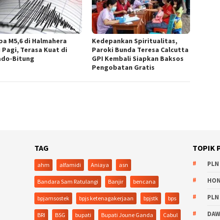
a M5,6 di Halmahera
Kedepankan Spiritualitas,
 Pagi, Terasa Kuat di
Paroki Bunda Teresa Calcutta
do-Bitung
GPI Kembali Siapkan Baksos
Pengobatan Gratis
TAG
TOPIK 
PLN
ahm
alfamidi
Aniaya
asn
HO
Bandara Sam Ratulangi
Banjir
bencana
PLN
bpjamsostek
bpjs ketenagakerjaan
bpjstk
bps
DA
BRI
BSG
bupati
Bupati Joune Ganda
Cabul