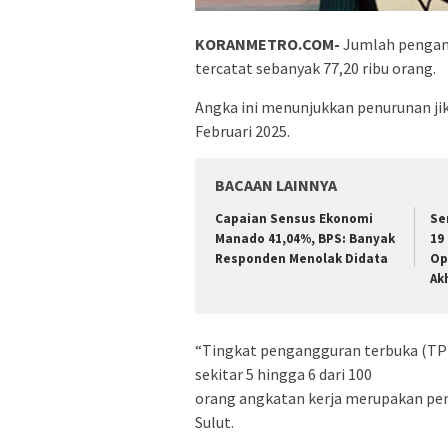
KORANMETRO.COM-
Jumlah pengangg
tercatat sebanyak 77,20 ribu orang.
Angka ini menunjukkan penurunan ji
Februari 2025.
BACAAN LAINNYA
Capaian Sensus Ekonomi
Se
Manado 41,04%, BPS: Banyak
19
Responden Menolak Didata
Op
Ak
“Tingkat pengangguran terbuka (TPT) 
sekitar 5 hingga 6 dari 100
orang angkatan kerja merupakan peng
Sulut.