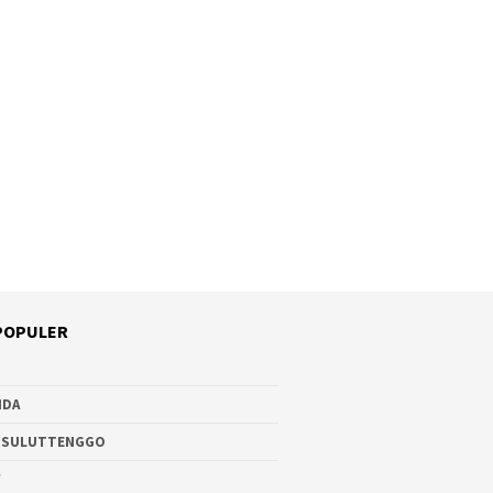
POPULER
NDA
 SULUTTENGGO
W