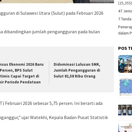
(25,355
47 Jeni
uran di Sulawesi Utara (Sulut) pada Februari 2026
7 Tanda
Penerap
ka dibandingkan jumlah pengangguran pada bulan
dalam P
POS T
nsus Ekonomi 2026 Baru
Didominasi Lulusan SMK,
 Persen, BPS Sulut
Jumlah Pengangguran di
timis Capai Target di
Sulut 82,58 Ribu Orang
hir Periode Pendataan
Februari 2026 sebesar 5,75 persen. Ini berarti ada
anggur,” ujar Watekhi, Kepala Badan Pusat Statistik