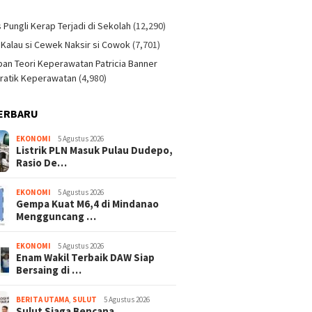
)
s Pungli Kerap Terjadi di Sekolah
(12,290)
 Kalau si Cewek Naksir si Cowok
(7,701)
an Teori Keperawatan Patricia Banner
ratik Keperawatan
(4,980)
ERBARU
EKONOMI
5 Agustus 2026
Listrik PLN Masuk Pulau Dudepo,
Rasio De…
EKONOMI
5 Agustus 2026
Gempa Kuat M6,4 di Mindanao
Mengguncang …
EKONOMI
5 Agustus 2026
Enam Wakil Terbaik DAW Siap
Bersaing di …
BERITA UTAMA
,
SULUT
5 Agustus 2026
Sulut Siaga Bencana