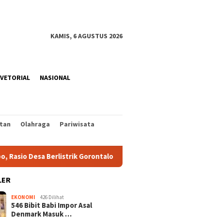
KAMIS, 6 AGUSTUS 2026
VETORIAL
NASIONAL
tan
Olahraga
Pariwisata
a Berlistrik Gorontalo Capai 100 Persen
Gempa Kuat M6,4
LER
EKONOMI
426 Dilihat
546 Bibit Babi Impor Asal
Denmark Masuk …