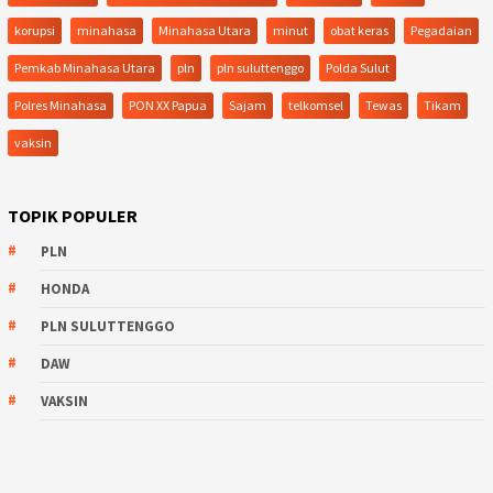
korupsi
minahasa
Minahasa Utara
minut
obat keras
Pegadaian
Pemkab Minahasa Utara
pln
pln suluttenggo
Polda Sulut
Polres Minahasa
PON XX Papua
Sajam
telkomsel
Tewas
Tikam
vaksin
TOPIK POPULER
PLN
HONDA
PLN SULUTTENGGO
DAW
VAKSIN