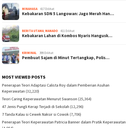
MINAHASA
417 Dilihat
Kebakaran SDN 5 Langowan: Jago Merah Han…
BERITA UTAMA
,
MANADO
411 Dilihat
Kebakaran Lahan di Kombos Nyaris Hangusk…
KRIMINAL
399 Dilihat
Pembuat Sajam di Minut Tertangkap, Polis…
MOST VIEWED POSTS
Penerapan Teori Adaptasi Calista Roy dalam Pemberian Asuhan
Keperawatan
(32,220)
Teori Caring Keperawatan Menurut Swanson
(25,364)
47 Jenis Pungli Kerap Terjadi di Sekolah
(12,296)
7 Tanda Kalau si Cewek Naksir si Cowok
(7,706)
Penerapan Teori Keperawatan Patricia Banner dalam Pratik Keperawatan
(4,984)