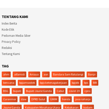
TENTANG KAMI
Index Berita
Kode Etik
Pedoman Media Siber
Privacy Policy
Redaksi
Tentang Kami
TAG
ahm
alfamidi
Aniaya
asn
Bandara Sam Ratulangi
Banjir
bencana
bpjamsostek
bpjs ketenagakerjaan
bpjstk
bps
BRI
BSG
bupati
Bupati Joune Ganda
Cabul
covid-19
cpns
Curanmor
daw
DPRD Sulut
GMIM
honda
jasa raharja
Joune Ganda
Kabupaten Minahasa Utara
Kebakaran
kodam