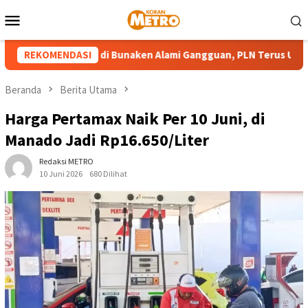
Loncat
Menu
ke
Mobile
konten
n Pembangkit di Bunaken Alami Gangguan, PLN Terus Upayakan 
REKOMENDASI
Beranda
Berita Utama
Harga Pertamax Naik Per 10 Juni, di
Manado Jadi Rp16.650/Liter
Redaksi METRO
10 Juni 2026
680 Dilihat