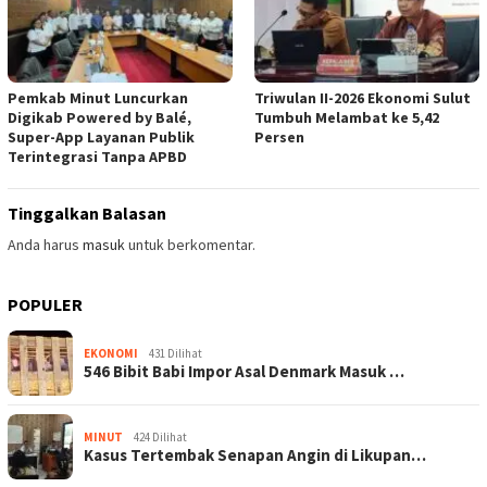
Pemkab Minut Luncurkan
Triwulan II-2026 Ekonomi Sulut
Digikab Powered by Balé,
Tumbuh Melambat ke 5,42
Super-App Layanan Publik
Persen
Terintegrasi Tanpa APBD
Tinggalkan Balasan
Anda harus
masuk
untuk berkomentar.
POPULER
EKONOMI
431 Dilihat
546 Bibit Babi Impor Asal Denmark Masuk …
MINUT
424 Dilihat
Kasus Tertembak Senapan Angin di Likupan…