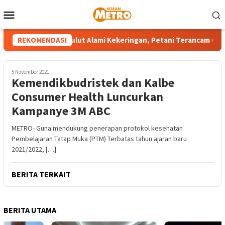
Loncat
Menu
ke
Mobile
konten
ejumlah Wilayah Sulut Alami Kekeringan, Petani Terancam Gagal
REKOMENDASI
5 November 2021
Kemendikbudristek dan Kalbe
Consumer Health Luncurkan
Kampanye 3M ABC
METRO- Guna mendukung penerapan protokol kesehatan
Pembelajaran Tatap Muka (PTM) Terbatas tahun ajaran baru
2021/2022, […]
BERITA TERKAIT
BERITA UTAMA