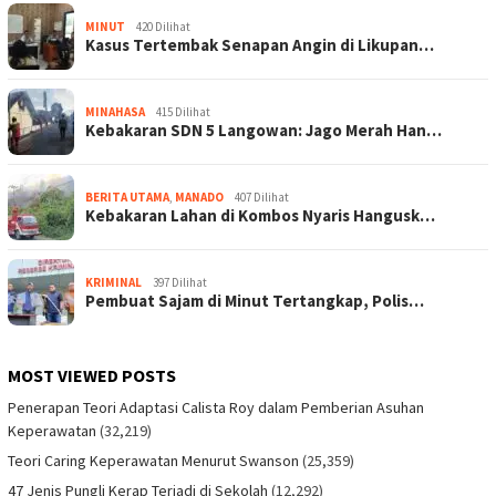
MINUT
420 Dilihat
Kasus Tertembak Senapan Angin di Likupan…
MINAHASA
415 Dilihat
Kebakaran SDN 5 Langowan: Jago Merah Han…
BERITA UTAMA
,
MANADO
407 Dilihat
Kebakaran Lahan di Kombos Nyaris Hangusk…
KRIMINAL
397 Dilihat
Pembuat Sajam di Minut Tertangkap, Polis…
MOST VIEWED POSTS
Penerapan Teori Adaptasi Calista Roy dalam Pemberian Asuhan
Keperawatan
(32,219)
Teori Caring Keperawatan Menurut Swanson
(25,359)
47 Jenis Pungli Kerap Terjadi di Sekolah
(12,292)