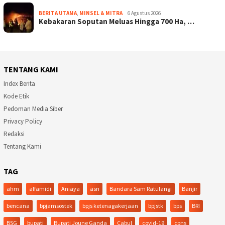
BERITA UTAMA
,
MINSEL & MITRA
6 Agustus 2026
Kebakaran Soputan Meluas Hingga 700 Ha, …
TENTANG KAMI
Index Berita
Kode Etik
Pedoman Media Siber
Privacy Policy
Redaksi
Tentang Kami
TAG
ahm
alfamidi
Aniaya
asn
Bandara Sam Ratulangi
Banjir
bencana
bpjamsostek
bpjs ketenagakerjaan
bpjstk
bps
BRI
BSG
bupati
Bupati Joune Ganda
Cabul
covid-19
cpns