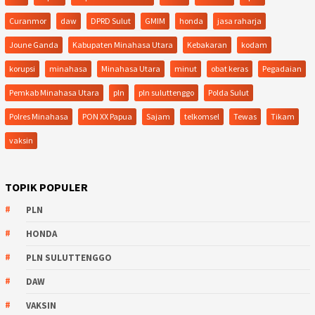
Curanmor
daw
DPRD Sulut
GMIM
honda
jasa raharja
Joune Ganda
Kabupaten Minahasa Utara
Kebakaran
kodam
korupsi
minahasa
Minahasa Utara
minut
obat keras
Pegadaian
Pemkab Minahasa Utara
pln
pln suluttenggo
Polda Sulut
Polres Minahasa
PON XX Papua
Sajam
telkomsel
Tewas
Tikam
vaksin
TOPIK POPULER
PLN
HONDA
PLN SULUTTENGGO
DAW
VAKSIN