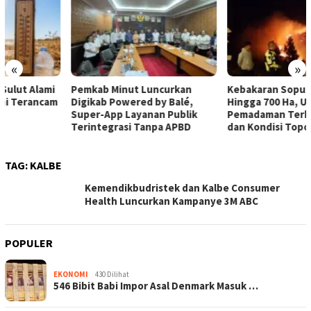
«
»
Pemkab Minut Luncurkan
Kebakaran Soputan Meluas
Digikab Powered by Balé,
Hingga 700 Ha, Upaya
Super-App Layanan Publik
Pemadaman Terkendala Angin
Terintegrasi Tanpa APBD
dan Kondisi Topografi
TAG:
KALBE
Kemendikbudristek dan Kalbe Consumer
Health Luncurkan Kampanye 3M ABC
POPULER
EKONOMI
430 Dilihat
546 Bibit Babi Impor Asal Denmark Masuk …