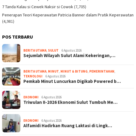
7 Tanda Kalau si Cewek Naksir si Cowok
(7,705)
Penerapan Teori Keperawatan Patricia Banner dalam Pratik Keperawatan
(4,981)
POS TERBARU
BERITA UTAMA
,
SULUT
6 Agustus 2026
Sejumlah Wilayah Sulut Alami Kekeringan,…
BERITA UTAMA
,
MINUT
,
MINUT & BITUNG
,
PEMERINTAHAN
,
TEKNOLOGI
6 Agustus 2026
Pemkab Minut Luncurkan Digikab Powered b…
EKONOMI
6 Agustus 2026
Triwulan II-2026 Ekonomi Sulut Tumbuh Me…
EKONOMI
6 Agustus 2026
Alfamidi Hadirkan Ruang Laktasi di Lingk…