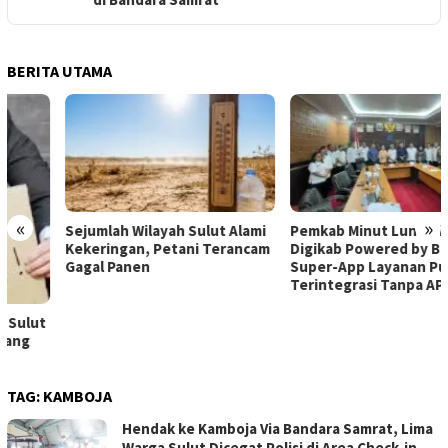
BERITA UTAMA
«
»
Sejumlah Wilayah Sulut Alami
Pemkab Minut Luncurkan
Kekeringan, Petani Terancam
Digikab Powered by Balé,
Gagal Panen
Super-App Layanan Publik
Terintegrasi Tanpa APBD
TAG:
KAMBOJA
Hendak ke Kamboja Via Bandara Samrat, Lima
Warga Sulut Dicegat Polisi di Area Check-in