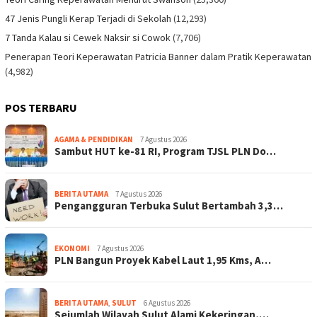
47 Jenis Pungli Kerap Terjadi di Sekolah
(12,293)
7 Tanda Kalau si Cewek Naksir si Cowok
(7,706)
Penerapan Teori Keperawatan Patricia Banner dalam Pratik Keperawatan
(4,982)
POS TERBARU
AGAMA & PENDIDIKAN
7 Agustus 2026
Sambut HUT ke-81 RI, Program TJSL PLN Do…
BERITA UTAMA
7 Agustus 2026
Pengangguran Terbuka Sulut Bertambah 3,3…
EKONOMI
7 Agustus 2026
PLN Bangun Proyek Kabel Laut 1,95 Kms, A…
BERITA UTAMA
,
SULUT
6 Agustus 2026
Sejumlah Wilayah Sulut Alami Kekeringan,…