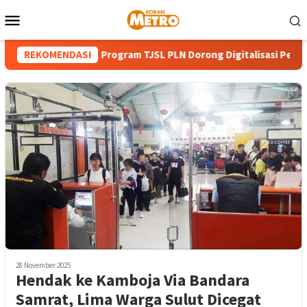
Loncat
Menu
ke
Mobile
konten
HUT ke-81 RI, Program TJSL PLN Dorong Digitalisasi Pendidikan 
REKOMENDASI
28 November 2025
Hendak ke Kamboja Via Bandara
Samrat, Lima Warga Sulut Dicegat