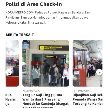
Polisi di Area Check-in
KORANMETRO.COM- Petugas Polsek Kawasan Bandara Sam
Ratulangi (Samrat) Manado, berhasil menggagalkan upaya
keberangkatan lima warga […]
BERITA TERKAIT
«
»
1
M
I
L
23 Oktober 2025
18 Oktober 2025
Tergiur Gaji Tinggi, Dua
Dijanjikan Gaji Belasan Juta,
Wanita dan 1 Pria yang
Pemuda Warga Sario Nyaris
Hendak ke Kamboja Dicegat
Terbang ke Kamboja
di Bandara Samrat