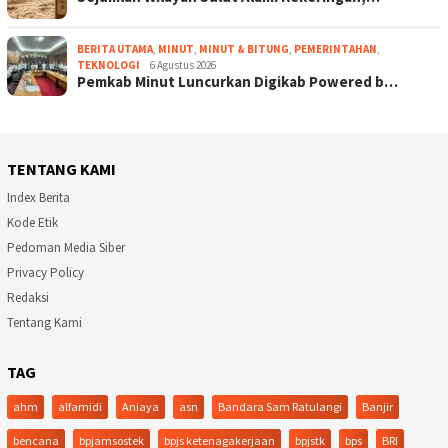
BERITA UTAMA
,
MINUT
,
MINUT & BITUNG
,
PEMERINTAHAN
,
TEKNOLOGI
6 Agustus 2026
Pemkab Minut Luncurkan Digikab Powered b…
TENTANG KAMI
Index Berita
Kode Etik
Pedoman Media Siber
Privacy Policy
Redaksi
Tentang Kami
TAG
ahm
alfamidi
Aniaya
asn
Bandara Sam Ratulangi
Banjir
bencana
bpjamsostek
bpjs ketenagakerjaan
bpjstk
bps
BRI