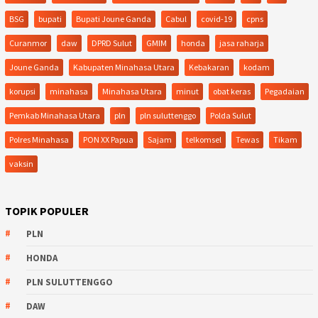
BSG
bupati
Bupati Joune Ganda
Cabul
covid-19
cpns
Curanmor
daw
DPRD Sulut
GMIM
honda
jasa raharja
Joune Ganda
Kabupaten Minahasa Utara
Kebakaran
kodam
korupsi
minahasa
Minahasa Utara
minut
obat keras
Pegadaian
Pemkab Minahasa Utara
pln
pln suluttenggo
Polda Sulut
Polres Minahasa
PON XX Papua
Sajam
telkomsel
Tewas
Tikam
vaksin
TOPIK POPULER
PLN
HONDA
PLN SULUTTENGGO
DAW