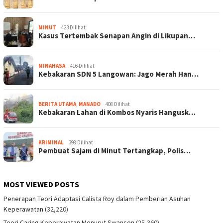
MINUT
423 Dilihat
Kasus Tertembak Senapan Angin di Likupan…
MINAHASA
416 Dilihat
Kebakaran SDN 5 Langowan: Jago Merah Han…
BERITA UTAMA
,
MANADO
408 Dilihat
Kebakaran Lahan di Kombos Nyaris Hangusk…
KRIMINAL
398 Dilihat
Pembuat Sajam di Minut Tertangkap, Polis…
MOST VIEWED POSTS
Penerapan Teori Adaptasi Calista Roy dalam Pemberian Asuhan
Keperawatan
(32,220)
Teori Caring Keperawatan Menurut Swanson
(25,360)