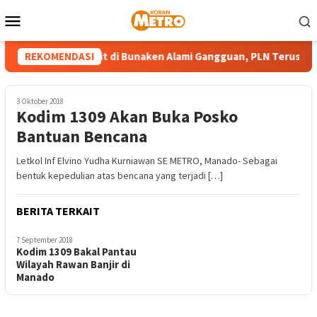
Loncat
Menu
ke
Mobile
konten
Mesin Pembangkit di Bunaken Alami Gangguan, PLN Terus Upay
REKOMENDASI
3 Oktober 2018
Kodim 1309 Akan Buka Posko
Bantuan Bencana
Letkol Inf Elvino Yudha Kurniawan SE METRO, Manado- Sebagai
bentuk kepedulian atas bencana yang terjadi […]
BERITA TERKAIT
7 September 2018
Kodim 1309 Bakal Pantau
Wilayah Rawan Banjir di
Manado