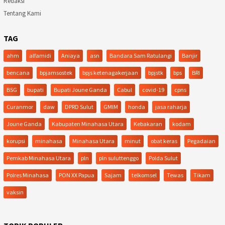
Redaksi
Tentang Kami
TAG
ahm
alfamidi
Aniaya
asn
Bandara Sam Ratulangi
Banjir
bencana
bpjamsostek
bpjs ketenagakerjaan
bpjstk
bps
BRI
BSG
bupati
Bupati Joune Ganda
Cabul
covid-19
cpns
Curanmor
daw
DPRD Sulut
GMIM
honda
jasa raharja
Joune Ganda
Kabupaten Minahasa Utara
Kebakaran
kodam
korupsi
minahasa
Minahasa Utara
minut
obat keras
Pegadaian
Pemkab Minahasa Utara
pln
pln suluttenggo
Polda Sulut
Polres Minahasa
PON XX Papua
Sajam
telkomsel
Tewas
Tikam
vaksin