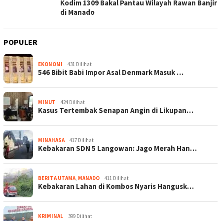
Kodim 1309 Bakal Pantau Wilayah Rawan Banjir
di Manado
POPULER
EKONOMI
431 Dilihat
546 Bibit Babi Impor Asal Denmark Masuk …
MINUT
424 Dilihat
Kasus Tertembak Senapan Angin di Likupan…
MINAHASA
417 Dilihat
Kebakaran SDN 5 Langowan: Jago Merah Han…
BERITA UTAMA
,
MANADO
411 Dilihat
Kebakaran Lahan di Kombos Nyaris Hangusk…
KRIMINAL
399 Dilihat