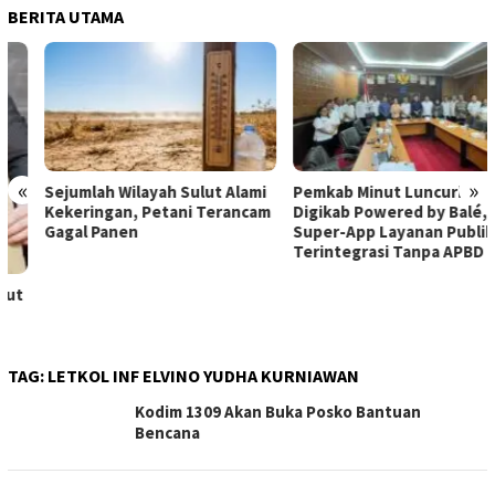
BERITA UTAMA
«
»
Sejumlah Wilayah Sulut Alami
Pemkab Minut Luncurkan
Kekeringan, Petani Terancam
Digikab Powered by Balé,
Gagal Panen
Super-App Layanan Publik
Terintegrasi Tanpa APBD
TAG:
LETKOL INF ELVINO YUDHA KURNIAWAN
Kodim 1309 Akan Buka Posko Bantuan
Bencana