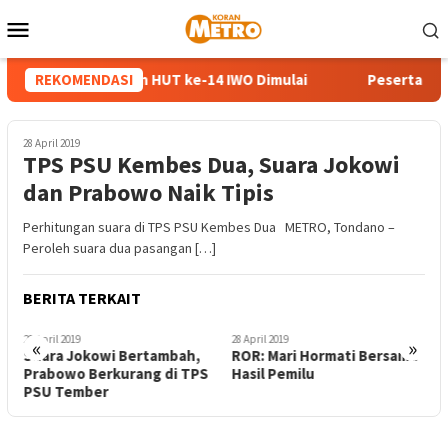
Loncat
Menu
ke
Mobile
konten
ngkaian Perayaan HUT ke-14 IWO Dimulai
REKOMENDASI
Peserta Family
28 April 2019
TPS PSU Kembes Dua, Suara Jokowi
dan Prabowo Naik Tipis
Perhitungan suara di TPS PSU Kembes Dua METRO, Tondano –
Peroleh suara dua pasangan […]
BERITA TERKAIT
28 April 2019
28 April 2019
2
«
»
Suara Jokowi Bertambah,
ROR: Mari Hormati Bersama
H
Prabowo Berkurang di TPS
Hasil Pemilu
A
PSU Tember