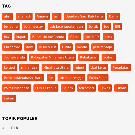
TAG
ahm
alfamidi
Aniaya
asn
Bandara Sam Ratulangi
Banjir
bencana
bpjamsostek
bpjs ketenagakerjaan
bpjstk
bps
BRI
BSG
bupati
Bupati Joune Ganda
Cabul
covid-19
cpns
Curanmor
daw
DPRD Sulut
GMIM
honda
jasa raharja
Joune Ganda
Kabupaten Minahasa Utara
Kebakaran
kodam
korupsi
minahasa
Minahasa Utara
minut
obat keras
Pegadaian
Pemkab Minahasa Utara
pln
pln suluttenggo
Polda Sulut
Polres Minahasa
PON XX Papua
Sajam
telkomsel
Tewas
Tikam
vaksin
TOPIK POPULER
PLN