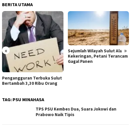
BERITA UTAMA
«
»
Sejumlah Wilayah Sulut Alami
Kekeringan, Petani Terancam
Gagal Panen
Pengangguran Terbuka Sulut
Bertambah 3,30 Ribu Orang
TAG:
PSU MINAHASA
TPS PSU Kembes Dua, Suara Jokowi dan
Prabowo Naik Tipis