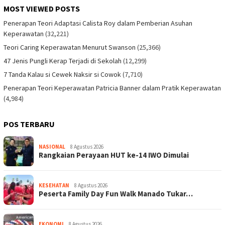
MOST VIEWED POSTS
Penerapan Teori Adaptasi Calista Roy dalam Pemberian Asuhan
Keperawatan
(32,221)
Teori Caring Keperawatan Menurut Swanson
(25,366)
47 Jenis Pungli Kerap Terjadi di Sekolah
(12,299)
7 Tanda Kalau si Cewek Naksir si Cowok
(7,710)
Penerapan Teori Keperawatan Patricia Banner dalam Pratik Keperawatan
(4,984)
POS TERBARU
NASIONAL
8 Agustus 2026
Rangkaian Perayaan HUT ke-14 IWO Dimulai
KESEHATAN
8 Agustus 2026
Peserta Family Day Fun Walk Manado Tukar…
EKONOMI
8 Agustus 2026