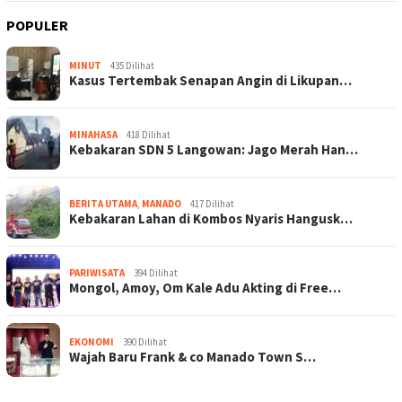
POPULER
MINUT
435 Dilihat
Kasus Tertembak Senapan Angin di Likupan…
MINAHASA
418 Dilihat
Kebakaran SDN 5 Langowan: Jago Merah Han…
BERITA UTAMA
,
MANADO
417 Dilihat
Kebakaran Lahan di Kombos Nyaris Hangusk…
PARIWISATA
394 Dilihat
Mongol, Amoy, Om Kale Adu Akting di Free…
EKONOMI
390 Dilihat
Wajah Baru Frank & co Manado Town S…