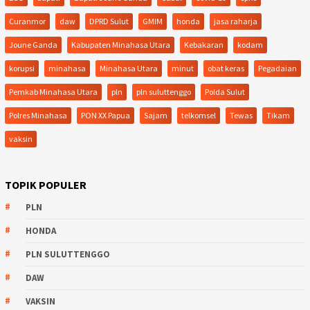
Curanmor
daw
DPRD Sulut
GMIM
honda
jasa raharja
Joune Ganda
Kabupaten Minahasa Utara
Kebakaran
kodam
korupsi
minahasa
Minahasa Utara
minut
obat keras
Pegadaian
Pemkab Minahasa Utara
pln
pln suluttenggo
Polda Sulut
Polres Minahasa
PON XX Papua
Sajam
telkomsel
Tewas
Tikam
vaksin
TOPIK POPULER
PLN
HONDA
PLN SULUTTENGGO
DAW
VAKSIN