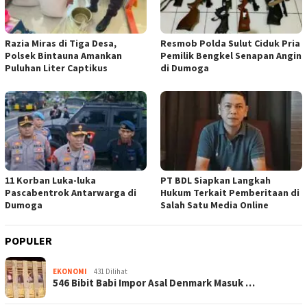
Razia Miras di Tiga Desa,
Resmob Polda Sulut Ciduk Pria
Polsek Bintauna Amankan
Pemilik Bengkel Senapan Angin
Puluhan Liter Captikus
di Dumoga
11 Korban Luka-luka
PT BDL Siapkan Langkah
Pascabentrok Antarwarga di
Hukum Terkait Pemberitaan di
Dumoga
Salah Satu Media Online
POPULER
EKONOMI
431 Dilihat
546 Bibit Babi Impor Asal Denmark Masuk …