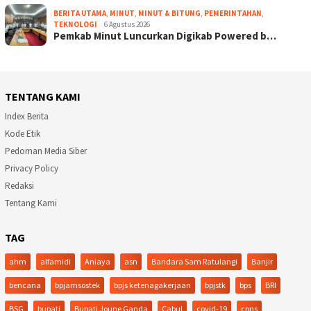
BERITA UTAMA
,
MINUT
,
MINUT & BITUNG
,
PEMERINTAHAN
,
TEKNOLOGI
6 Agustus 2026
Pemkab Minut Luncurkan Digikab Powered b…
TENTANG KAMI
Index Berita
Kode Etik
Pedoman Media Siber
Privacy Policy
Redaksi
Tentang Kami
TAG
ahm
alfamidi
Aniaya
asn
Bandara Sam Ratulangi
Banjir
bencana
bpjamsostek
bpjs ketenagakerjaan
bpjstk
bps
BRI
BSG
bupati
Bupati Joune Ganda
Cabul
covid-19
cpns