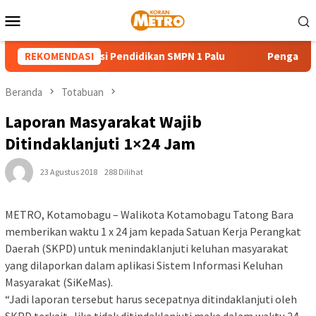
Loncat
Menu
ke
Mobile
konten
rong Digitalisasi Pendidikan SMPN 1 Palu
REKOMENDASI
Pengangguran 
Beranda
Totabuan
Laporan Masyarakat Wajib
Ditindaklanjuti 1×24 Jam
23 Agustus 2018
288 Dilihat
METRO, Kotamobagu – Walikota Kotamobagu Tatong Bara
memberikan waktu 1 x 24 jam kepada Satuan Kerja Perangkat
Daerah (SKPD) untuk menindaklanjuti keluhan masyarakat
yang dilaporkan dalam aplikasi Sistem Informasi Keluhan
Masyarakat (SiKeMas).
“Jadi laporan tersebut harus secepatnya ditindaklanjuti oleh