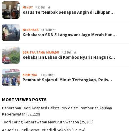
MINUT
423 Dilihat
Kasus Tertembak Senapan Angin di Likupan…
MINAHASA
417 Dilihat
Kebakaran SDN 5 Langowan: Jago Merah Han…
BERITA UTAMA
,
MANADO
411 Dilihat
Kebakaran Lahan di Kombos Nyaris Hangusk…
KRIMINAL
398 Dilihat
Pembuat Sajam di Minut Tertangkap, Polis…
MOST VIEWED POSTS
Penerapan Teori Adaptasi Calista Roy dalam Pemberian Asuhan
Keperawatan
(32,220)
Teori Caring Keperawatan Menurut Swanson
(25,360)
47 Jenis Pungli Kerap Terjadi di Sekolah
(12,294)