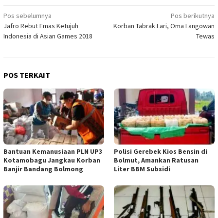
Navigasi
Pos sebelumnya
Pos berikutnya
Jafro Rebut Emas Ketujuh
Korban Tabrak Lari, Oma Langowan
pos
Indonesia di Asian Games 2018
Tewas
POS TERKAIT
Bantuan Kemanusiaan PLN UP3
Polisi Gerebek Kios Bensin di
Kotamobagu Jangkau Korban
Bolmut, Amankan Ratusan
Banjir Bandang Bolmong
Liter BBM Subsidi