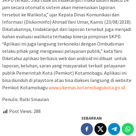
SKPD terkait. Jika tidak ditindaklanjuti maka dalam waktu 24
jam secara otomatis sistem akan meneruskan laporan
tersebut ke Walikota,” ujar Kepala Dinas Komunikasi dan
Informasi (Diskominfo) Ahmad Yani Umar, Kamis (23/08/2018).
Dikatakannya, tindaklanjut dari laporan tersebut juga menjadi
bahan evaluasi walikota terhadap kinerja pimpinan SKPD.
“Aplikasi ini juga langsung terkoneksi dengan Ombudsman
selaku pihak yang mengawasi pelayanan publik,” kata Yani.
Diketahui aplikasi berbasis web dan android ini dibuat untuk
laporan, keluhan, saran yang masyarakat terkait pelayanan
publik Pemerintah Kota (Pemkot) Kotamobagu. Aplikasi ini
bisa diunduh di playstore atau bisa diakses langsung di website
Pemkot Kotamobagu
www.sikemas.kotamobagukota.go.id
.
Penulis: Ralki Sinaulan
Post Views:
288
SEBARKAN