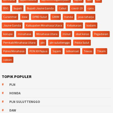
BSG
bupati
Bupati Joune Ganda
Cabul
covid-19
cpns
Curanmor
daw
DPRD Sulut
GMIM
honda
jasa raharja
Joune Ganda
Kabupaten Minahasa Utara
Kebakaran
kodam
korupsi
minahasa
Minahasa Utara
minut
obat keras
Pegadaian
Pemkab Minahasa Utara
pln
pln suluttenggo
Polda Sulut
Polres Minahasa
PON XX Papua
Sajam
telkomsel
Tewas
Tikam
vaksin
TOPIK POPULER
PLN
HONDA
PLN SULUTTENGGO
DAW