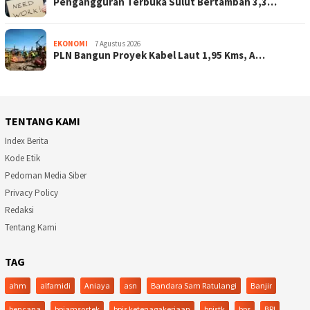
Pengangguran Terbuka Sulut Bertambah 3,3…
EKONOMI
7 Agustus 2026
PLN Bangun Proyek Kabel Laut 1,95 Kms, A…
TENTANG KAMI
Index Berita
Kode Etik
Pedoman Media Siber
Privacy Policy
Redaksi
Tentang Kami
TAG
ahm
alfamidi
Aniaya
asn
Bandara Sam Ratulangi
Banjir
bencana
bpjamsostek
bpjs ketenagakerjaan
bpjstk
bps
BRI