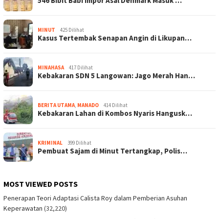
546 Bibit Babi Impor Asal Denmark Masuk …
MINUT
425 Dilihat
Kasus Tertembak Senapan Angin di Likupan…
MINAHASA
417 Dilihat
Kebakaran SDN 5 Langowan: Jago Merah Han…
BERITA UTAMA
,
MANADO
414 Dilihat
Kebakaran Lahan di Kombos Nyaris Hangusk…
KRIMINAL
399 Dilihat
Pembuat Sajam di Minut Tertangkap, Polis…
MOST VIEWED POSTS
Penerapan Teori Adaptasi Calista Roy dalam Pemberian Asuhan
Keperawatan
(32,220)