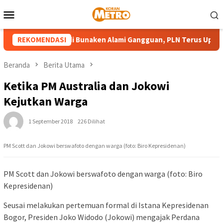
Loncat
Menu
ke
Mobile
konten
n Pembangkit di Bunaken Alami Gangguan, PLN Terus Upayakan 
REKOMENDASI
Beranda
Berita Utama
Ketika PM Australia dan Jokowi
Kejutkan Warga
1 September 2018
226 Dilihat
PM Scott dan Jokowi berswafoto dengan warga (foto: Biro Kepresidenan)
PM Scott dan Jokowi berswafoto dengan warga (foto: Biro
Kepresidenan)
Seusai melakukan pertemuan formal di Istana Kepresidenan
Bogor, Presiden Joko Widodo (Jokowi) mengajak Perdana