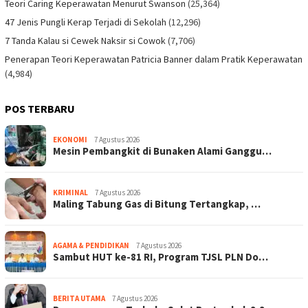
Teori Caring Keperawatan Menurut Swanson
(25,364)
47 Jenis Pungli Kerap Terjadi di Sekolah
(12,296)
7 Tanda Kalau si Cewek Naksir si Cowok
(7,706)
Penerapan Teori Keperawatan Patricia Banner dalam Pratik Keperawatan
(4,984)
POS TERBARU
EKONOMI
7 Agustus 2026
Mesin Pembangkit di Bunaken Alami Ganggu…
KRIMINAL
7 Agustus 2026
Maling Tabung Gas di Bitung Tertangkap, …
AGAMA & PENDIDIKAN
7 Agustus 2026
Sambut HUT ke-81 RI, Program TJSL PLN Do…
BERITA UTAMA
7 Agustus 2026