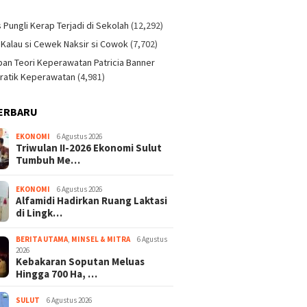
)
s Pungli Kerap Terjadi di Sekolah
(12,292)
 Kalau si Cewek Naksir si Cowok
(7,702)
an Teori Keperawatan Patricia Banner
ratik Keperawatan
(4,981)
ERBARU
EKONOMI
6 Agustus 2026
Triwulan II-2026 Ekonomi Sulut
Tumbuh Me…
EKONOMI
6 Agustus 2026
Alfamidi Hadirkan Ruang Laktasi
di Lingk…
BERITA UTAMA
,
MINSEL & MITRA
6 Agustus
2026
Kebakaran Soputan Meluas
Hingga 700 Ha, …
SULUT
6 Agustus 2026