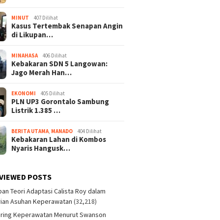
MINUT
407 Dilihat
Kasus Tertembak Senapan Angin
di Likupan…
MINAHASA
406 Dilihat
Kebakaran SDN 5 Langowan:
Jago Merah Han…
EKONOMI
405 Dilihat
PLN UP3 Gorontalo Sambung
Listrik 1.385 …
BERITA UTAMA
,
MANADO
404 Dilihat
Kebakaran Lahan di Kombos
Nyaris Hangusk…
VIEWED POSTS
an Teori Adaptasi Calista Roy dalam
ian Asuhan Keperawatan
(32,218)
aring Keperawatan Menurut Swanson