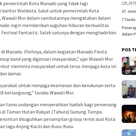
(25,357
k pemerintah Kota Manado yang tidak lagi
 kantor Walikota. Salut untuk pemerintah Kota
47 Jeni
ra, Wawali Mor dalam sambutannya mengatakan dalam
7 Tanda
nado ingin memberikan suguhan hiburan berkualitas
Penerap
Festival Fantastic. Salah satunya dengan menghadirkan
dalam P
POS T
di Manado. Olehnya, dalam kegiatan Manado Fiesta
roup band yang digemari masyarakat,” ujar Wawali Mor.
entut meminta masyarakat untuk terus menjaga kota ini
dan damai.
syarakat uhtuk menjaga keamanan dan kerukunan serta
8 berlangsung,” tandas Wawali Mor.
 dan tamu undangan menyerahkan hadiah bagi pemenang
n di Taman Hutan Rakyat (Tahura) Gunung Tumpa.
penonton disuguhkan penampilan group remix asal Kota
n lagu Anjing Kacili dan Kusu-Kusu.