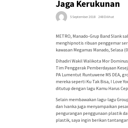
Jaga Kerukunan
5 September 2018
248 Dilihat
METRO, Manado-Grup Band Slank sala
menghipnotis ribuan penggemar ser
kawasan Megamas Manado, Selasa (0
Dihadiri Wakil Walikota Mor Dominus
Tim Penggerak Pemberdayaan Keseja
PA Lumentut Runtuwene MS DEA, gro
mereka seperti Ku Tak Bisa, I Love Yo
ditutup dengan lagu Kamu Harus Cep
Selain membawakan lagu-lagu Group 
dan Ivanka juga menyampaikan pesa
pengurangan penggunaan plastik dala
plastik, saya ingin berikan tantanga