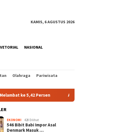
KAMIS, 6 AGUSTUS 2026
VETORIAL
NASIONAL
tan
Olahraga
Pariwisata
ke 5,42 Persen
Alfamidi Hadirkan Ruang Laktasi di Ling
LER
EKONOMI
428 Dilihat
546 Bibit Babi Impor Asal
Denmark Masuk …