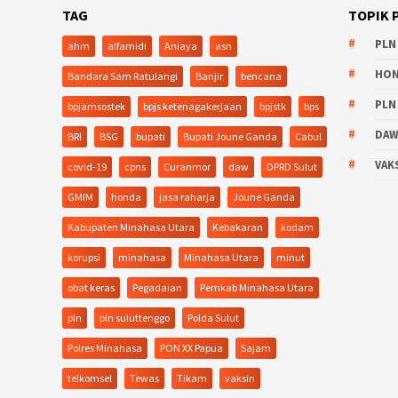
TAG
TOPIK 
PLN
ahm
alfamidi
Aniaya
asn
HO
Bandara Sam Ratulangi
Banjir
bencana
PLN
bpjamsostek
bpjs ketenagakerjaan
bpjstk
bps
DA
BRI
BSG
bupati
Bupati Joune Ganda
Cabul
VAK
covid-19
cpns
Curanmor
daw
DPRD Sulut
GMIM
honda
jasa raharja
Joune Ganda
Kabupaten Minahasa Utara
Kebakaran
kodam
korupsi
minahasa
Minahasa Utara
minut
obat keras
Pegadaian
Pemkab Minahasa Utara
pln
pln suluttenggo
Polda Sulut
Polres Minahasa
PON XX Papua
Sajam
telkomsel
Tewas
Tikam
vaksin