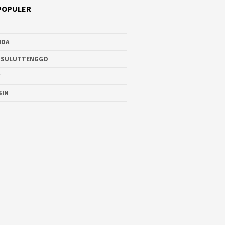
POPULER
NDA
 SULUTTENGGO
W
SIN