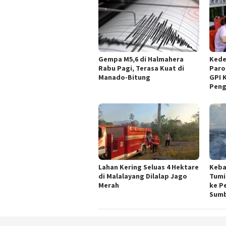
Gempa M5,6 di Halmahera
Kede
Rabu Pagi, Terasa Kuat di
Paro
Manado-Bitung
GPI 
Peng
Lahan Kering Seluas 4 Hektare
Keba
di Malalayang Dilalap Jago
Tumi
Merah
ke P
Sumb