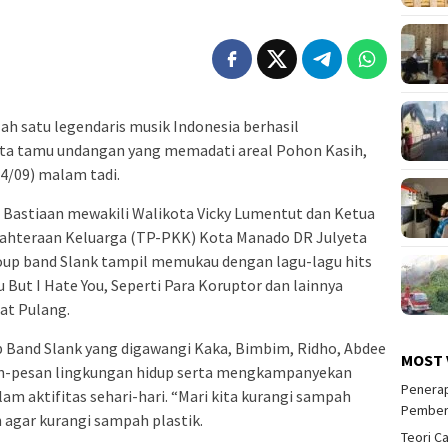
h satu legendaris musik Indonesia berhasil
ta tamu undangan yang memadati areal Pohon Kasih,
4/09) malam tadi.
 Bastiaan mewakili Walikota Vicky Lumentut dan Ketua
hteraan Keluarga (TP-PKK) Kota Manado DR Julyeta
up band Slank tampil memukau dengan lagu-lagu hits
u But I Hate You, Seperti Para Koruptor dan lainnya
at Pulang.
Band Slank yang digawangi Kaka, Bimbim, Ridho, Abdee
MOST 
n-pesan lingkungan hidup serta mengkampanyekan
Penerap
m aktifitas sehari-hari. “Mari kita kurangi sampah
Pember
n agar kurangi sampah plastik.
Teori C