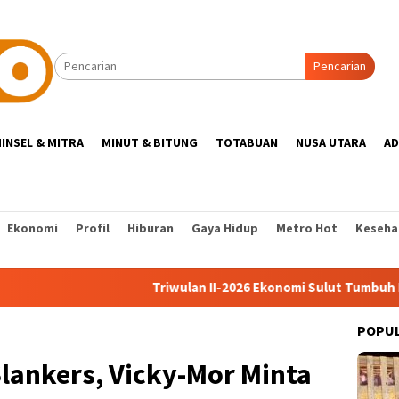
Pencarian
INSEL & MITRA
MINUT & BITUNG
TOTABUAN
NUSA UTARA
AD
Ekonomi
Profil
Hiburan
Gaya Hidup
Metro Hot
Keseha
Triwulan II-2026 Ekonomi Sulut Tumbuh Melambat 
POPU
lankers, Vicky-Mor Minta