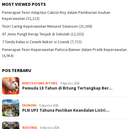
MOST VIEWED POSTS
Penerapan Teori Adaptasi Calista Roy dalam Pemberian Asuhan
Keperawatan
(32,223)
Teori Caring Keperawatan Menurut Swanson
(25,369)
47 Jenis Pungli Kerap Terjadi di Sekolah
(12,302)
7 Tanda Kalau si Cewek Naksir si Cowok
(7,715)
Penerapan Teori Keperawatan Patricia Banner dalam Pratik Keperawatan
(4,984)
POS TERBARU
BERITA UTAMA
,
BITUNG
9 Agustus 2026
Pemuda 18 Tahun di Bitung Tertangkap Ber…
EKONOMI
8 Agustus 2026
PLN UP3 Tahuna Pastikan Keandalan Listri…
NASIONAL
8 Agustus 2026