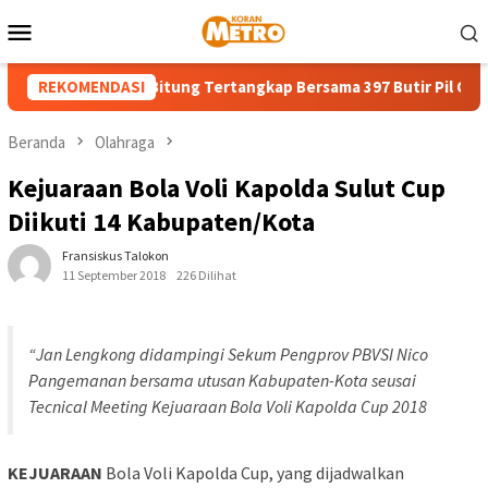
Loncat
Menu
ke
Mobile
konten
 18 Tahun di Bitung Tertangkap Bersama 397 Butir Pil Obat Keras
REKOMENDASI
Beranda
Olahraga
Kejuaraan Bola Voli Kapolda Sulut Cup
Diikuti 14 Kabupaten/Kota
Fransiskus Talokon
11 September 2018
226 Dilihat
“Jan Lengkong didampingi Sekum Pengprov PBVSI Nico
Pangemanan bersama utusan Kabupaten-Kota seusai
Tecnical Meeting Kejuaraan Bola Voli Kapolda Cup 2018
KEJUARAAN
Bola Voli Kapolda Cup, yang dijadwalkan