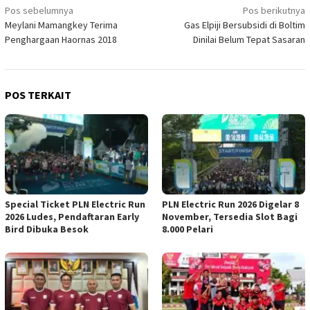
Navigasi
Pos sebelumnya
Pos berikutnya
Meylani Mamangkey Terima
Gas Elpiji Bersubsidi di Boltim
pos
Penghargaan Haornas 2018
Dinilai Belum Tepat Sasaran
POS TERKAIT
Special Ticket PLN Electric Run
PLN Electric Run 2026 Digelar 8
2026 Ludes, Pendaftaran Early
November, Tersedia Slot Bagi
Bird Dibuka Besok
8.000 Pelari