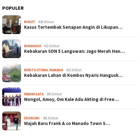
POPULER
MINUT
438 Dilihat
Kasus Tertembak Senapan Angin di Likupan…
MINAHASA
421 Dilihat
Kebakaran SDN 5 Langowan: Jago Merah Han…
BERITA UTAMA
,
MANADO
421 Dilihat
Kebakaran Lahan di Kombos Nyaris Hangusk…
PARIWISATA
395 Dilihat
Mongol, Amoy, Om Kale Adu Akting di Free…
EKONOMI
391 Dilihat
Wajah Baru Frank & co Manado Town S…