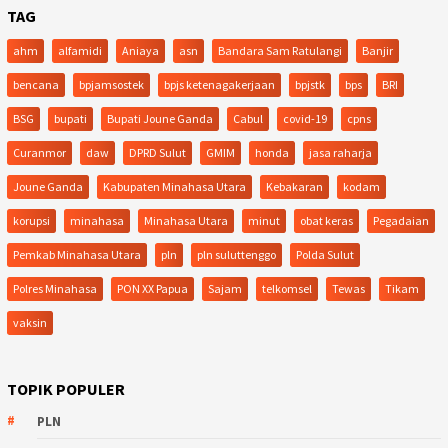
TAG
ahm
alfamidi
Aniaya
asn
Bandara Sam Ratulangi
Banjir
bencana
bpjamsostek
bpjs ketenagakerjaan
bpjstk
bps
BRI
BSG
bupati
Bupati Joune Ganda
Cabul
covid-19
cpns
Curanmor
daw
DPRD Sulut
GMIM
honda
jasa raharja
Joune Ganda
Kabupaten Minahasa Utara
Kebakaran
kodam
korupsi
minahasa
Minahasa Utara
minut
obat keras
Pegadaian
Pemkab Minahasa Utara
pln
pln suluttenggo
Polda Sulut
Polres Minahasa
PON XX Papua
Sajam
telkomsel
Tewas
Tikam
vaksin
TOPIK POPULER
PLN