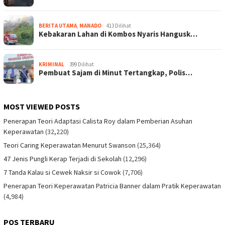
BERITA UTAMA
,
MANADO
413 Dilihat
Kebakaran Lahan di Kombos Nyaris Hangusk…
KRIMINAL
399 Dilihat
Pembuat Sajam di Minut Tertangkap, Polis…
MOST VIEWED POSTS
Penerapan Teori Adaptasi Calista Roy dalam Pemberian Asuhan
Keperawatan
(32,220)
Teori Caring Keperawatan Menurut Swanson
(25,364)
47 Jenis Pungli Kerap Terjadi di Sekolah
(12,296)
7 Tanda Kalau si Cewek Naksir si Cowok
(7,706)
Penerapan Teori Keperawatan Patricia Banner dalam Pratik Keperawatan
(4,984)
POS TERBARU