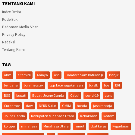
TENTANG KAMI
Index Berita
Kode Etik
Pedoman Media Siber
Privacy Policy
Redaksi
Tentang Kami
TAG
ahm
alfamidi
Aniaya
asn
Bandara Sam Ratulangi
Banjir
bencana
bpjamsostek
bpjs ketenagakerjaan
bpjstk
bps
BRI
BSG
bupati
Bupati Joune Ganda
Cabul
covid-19
cpns
Curanmor
daw
DPRD Sulut
GMIM
honda
jasa raharja
Joune Ganda
Kabupaten Minahasa Utara
Kebakaran
kodam
korupsi
minahasa
Minahasa Utara
minut
obat keras
Pegadaian