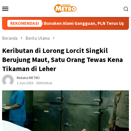
Loncat
Menu
ke
Mobile
konten
 Pembangkit di Bunaken Alami Gangguan, PLN Terus Upayakan Pe
REKOMENDASI
Beranda
Berita Utama
Keributan di Lorong Lorcit Singkil
Berujung Maut, Satu Orang Tewas Kena
Tikaman di Leher
Redaksi METRO
1 Juni 2026
654 Dilihat