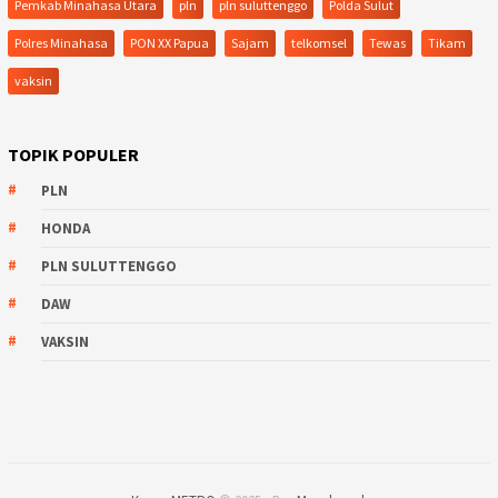
Pemkab Minahasa Utara
pln
pln suluttenggo
Polda Sulut
Polres Minahasa
PON XX Papua
Sajam
telkomsel
Tewas
Tikam
vaksin
TOPIK POPULER
PLN
HONDA
PLN SULUTTENGGO
DAW
VAKSIN