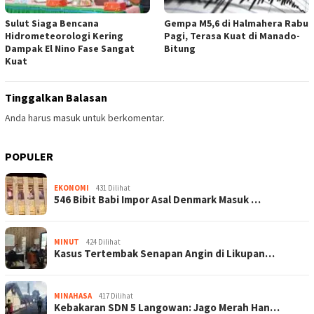
Sulut Siaga Bencana
Gempa M5,6 di Halmahera Rabu
Hidrometeorologi Kering
Pagi, Terasa Kuat di Manado-
Dampak El Nino Fase Sangat
Bitung
Kuat
Tinggalkan Balasan
Anda harus
masuk
untuk berkomentar.
POPULER
EKONOMI
431 Dilihat
546 Bibit Babi Impor Asal Denmark Masuk …
MINUT
424 Dilihat
Kasus Tertembak Senapan Angin di Likupan…
MINAHASA
417 Dilihat
Kebakaran SDN 5 Langowan: Jago Merah Han…