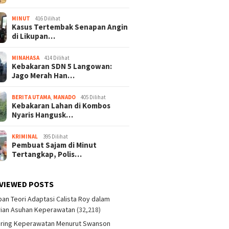
MINUT
416 Dilihat
Kasus Tertembak Senapan Angin
di Likupan…
MINAHASA
414 Dilihat
Kebakaran SDN 5 Langowan:
Jago Merah Han…
BERITA UTAMA
,
MANADO
405 Dilihat
Kebakaran Lahan di Kombos
Nyaris Hangusk…
KRIMINAL
395 Dilihat
Pembuat Sajam di Minut
Tertangkap, Polis…
VIEWED POSTS
an Teori Adaptasi Calista Roy dalam
ian Asuhan Keperawatan
(32,218)
aring Keperawatan Menurut Swanson