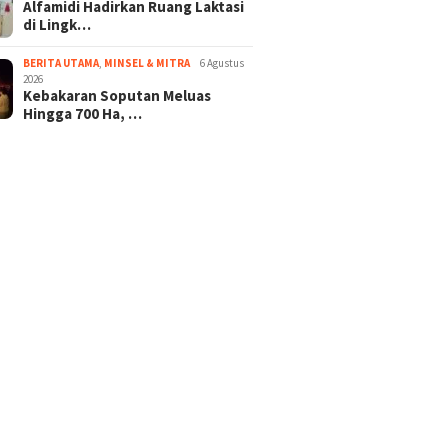
Alfamidi Hadirkan Ruang Laktasi
di Lingk…
BERITA UTAMA
,
MINSEL & MITRA
6 Agustus
2026
Kebakaran Soputan Meluas
Hingga 700 Ha, …