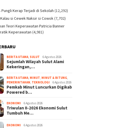
)
s Pungli Kerap Terjadi di Sekolah
(12,292)
 Kalau si Cewek Naksir si Cowok
(7,702)
an Teori Keperawatan Patricia Banner
ratik Keperawatan
(4,981)
ERBARU
BERITA UTAMA
,
SULUT
6 Agustus 2026
Sejumlah Wilayah Sulut Alami
Kekeringan,…
BERITA UTAMA
,
MINUT
,
MINUT & BITUNG
,
PEMERINTAHAN
,
TEKNOLOGI
6 Agustus 2026
Pemkab Minut Luncurkan Digikab
Powered b…
EKONOMI
6 Agustus 2026
Triwulan II-2026 Ekonomi Sulut
Tumbuh Me…
EKONOMI
6 Agustus 2026