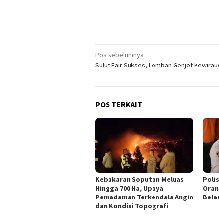
Navigasi
Pos sebelumnya
Sulut Fair Sukses, Lomban Genjot Kewira
pos
POS TERKAIT
Kebakaran Soputan Meluas
Poli
Hingga 700 Ha, Upaya
Oran
Pemadaman Terkendala Angin
Bela
dan Kondisi Topografi