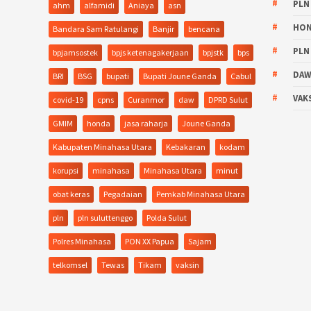
PLN
ahm
alfamidi
Aniaya
asn
HO
Bandara Sam Ratulangi
Banjir
bencana
PLN
bpjamsostek
bpjs ketenagakerjaan
bpjstk
bps
DA
BRI
BSG
bupati
Bupati Joune Ganda
Cabul
VAK
covid-19
cpns
Curanmor
daw
DPRD Sulut
GMIM
honda
jasa raharja
Joune Ganda
Kabupaten Minahasa Utara
Kebakaran
kodam
korupsi
minahasa
Minahasa Utara
minut
obat keras
Pegadaian
Pemkab Minahasa Utara
pln
pln suluttenggo
Polda Sulut
Polres Minahasa
PON XX Papua
Sajam
telkomsel
Tewas
Tikam
vaksin