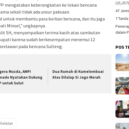
(25,357
l PP mengatakan keberangkatan ke lokasi bencana
47 Jeni
ama sekali tidak ada unsur paksaan.
7 Tanda
bul untuk membantu para korban bencana, dan itu juga
pati Minsel,” ungkapnya .
Penerap
dalam P
Palit SH, menyampaikan terima kasih atas sambutan
h Bupati karena sudah berkesempatan menemui 12
arelawan pada bencana Sulteng.
POS T
gera Musda, AMPI
Dua Rumah di Kumelembuai
nado Nyatakan Dukung
Atas Dilalap Si Jago Merah
P untuk Sulut
Selatan