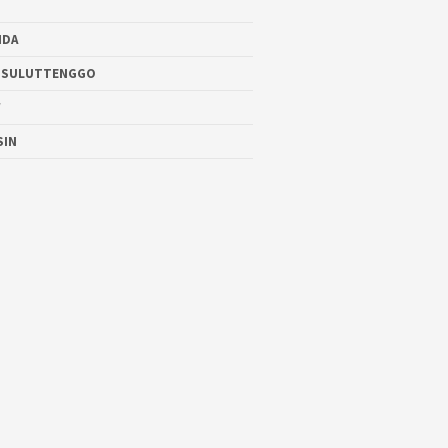
NDA
 SULUTTENGGO
W
SIN