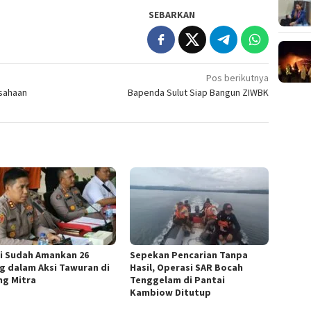
SEBARKAN
Pos berikutnya
usahaan
Bapenda Sulut Siap Bangun ZIWBK
si Sudah Amankan 26
Sepekan Pencarian Tanpa
g dalam Aksi Tawuran di
Hasil, Operasi SAR Bocah
ng Mitra
Tenggelam di Pantai
Kambiow Ditutup