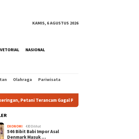
KAMIS, 6 AGUSTUS 2026
VETORIAL
NASIONAL
tan
Olahraga
Pariwisata
 Petani Terancam Gagal Panen
Pemkab Minut Luncurkan Di
LER
EKONOMI
430 Dilihat
546 Bibit Babi Impor Asal
Denmark Masuk …