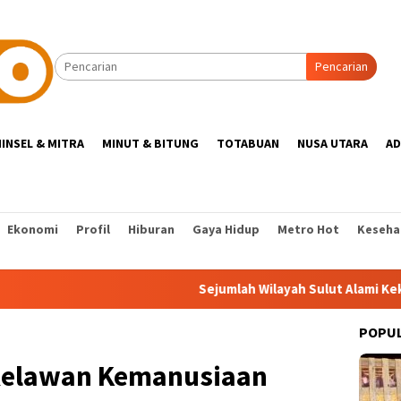
Pencarian
INSEL & MITRA
MINUT & BITUNG
TOTABUAN
NUSA UTARA
AD
Ekonomi
Profil
Hiburan
Gaya Hidup
Metro Hot
Keseha
Sejumlah Wilayah Sulut Alami Kekeringan,
POPU
 Relawan Kemanusiaan