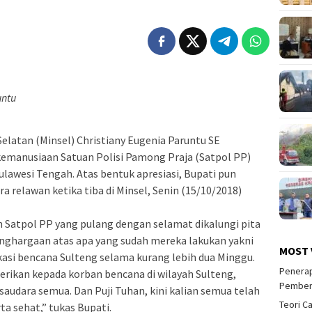
untu
latan (Minsel) Christiany Eugenia Paruntu SE
kemanusiaan Satuan Polisi Pamong Praja (Satpol PP)
ulawesi Tengah. Atas bentuk apresiasi, Bupati pun
relawan ketika tiba di Minsel, Senin (15/10/2018)
n Satpol PP yang pulang dengan selamat dikalungi pita
penghargaan atas apa yang sudah mereka lakukan yakni
MOST 
asi bencana Sulteng selama kurang lebih dua Minggu.
Penerap
rikan kepada korban bencana di wilayah Sulteng,
Pember
saudara semua. Dan Puji Tuhan, kini kalian semua telah
Teori C
a sehat,” tukas Bupati.