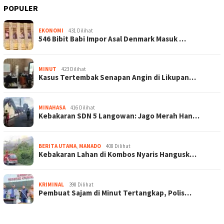
POPULER
EKONOMI
431 Dilihat
546 Bibit Babi Impor Asal Denmark Masuk …
MINUT
423 Dilihat
Kasus Tertembak Senapan Angin di Likupan…
MINAHASA
416 Dilihat
Kebakaran SDN 5 Langowan: Jago Merah Han…
BERITA UTAMA
,
MANADO
408 Dilihat
Kebakaran Lahan di Kombos Nyaris Hangusk…
KRIMINAL
398 Dilihat
Pembuat Sajam di Minut Tertangkap, Polis…