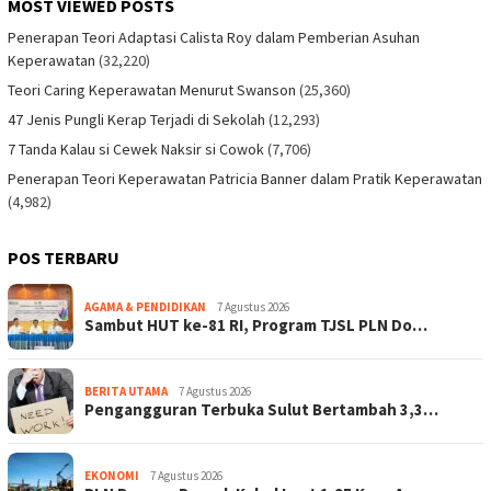
MOST VIEWED POSTS
Penerapan Teori Adaptasi Calista Roy dalam Pemberian Asuhan
Keperawatan
(32,220)
Teori Caring Keperawatan Menurut Swanson
(25,360)
47 Jenis Pungli Kerap Terjadi di Sekolah
(12,293)
7 Tanda Kalau si Cewek Naksir si Cowok
(7,706)
Penerapan Teori Keperawatan Patricia Banner dalam Pratik Keperawatan
(4,982)
POS TERBARU
AGAMA & PENDIDIKAN
7 Agustus 2026
Sambut HUT ke-81 RI, Program TJSL PLN Do…
BERITA UTAMA
7 Agustus 2026
Pengangguran Terbuka Sulut Bertambah 3,3…
EKONOMI
7 Agustus 2026