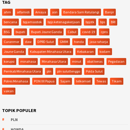
TAG
ahm
alfamidi
Aniaya
asn
Bandara Sam Ratulangi
Banjir
bencana
bpjamsostek
bpjs ketenagakerjaan
bpjstk
bps
BRI
BSG
bupati
Bupati Joune Ganda
Cabul
covid-19
cpns
Curanmor
daw
DPRD Sulut
GMIM
honda
jasa raharja
Joune Ganda
Kabupaten Minahasa Utara
Kebakaran
kodam
korupsi
minahasa
Minahasa Utara
minut
obat keras
Pegadaian
Pemkab Minahasa Utara
pln
pln suluttenggo
Polda Sulut
Polres Minahasa
PON XX Papua
Sajam
telkomsel
Tewas
Tikam
vaksin
TOPIK POPULER
PLN
HONDA