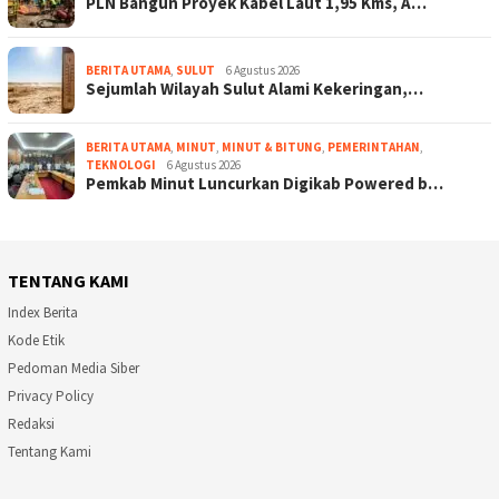
PLN Bangun Proyek Kabel Laut 1,95 Kms, A…
BERITA UTAMA
,
SULUT
6 Agustus 2026
Sejumlah Wilayah Sulut Alami Kekeringan,…
BERITA UTAMA
,
MINUT
,
MINUT & BITUNG
,
PEMERINTAHAN
,
TEKNOLOGI
6 Agustus 2026
Pemkab Minut Luncurkan Digikab Powered b…
TENTANG KAMI
Index Berita
Kode Etik
Pedoman Media Siber
Privacy Policy
Redaksi
Tentang Kami