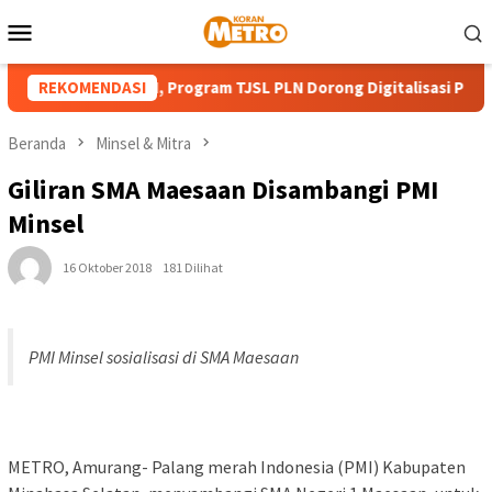
Loncat
Menu
ke
Mobile
konten
t HUT ke-81 RI, Program TJSL PLN Dorong Digitalisasi Pendidika
REKOMENDASI
Beranda
Minsel & Mitra
Giliran SMA Maesaan Disambangi PMI
Minsel
16 Oktober 2018
181 Dilihat
PMI Minsel sosialisasi di SMA Maesaan
METRO, Amurang- Palang merah Indonesia (PMI) Kabupaten