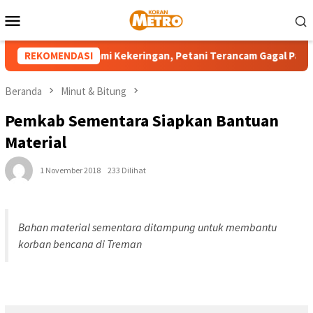
Loncat
Menu
ke
Mobile
konten
ilayah Sulut Alami Kekeringan, Petani Terancam Gagal Panen
REKOMENDASI
Beranda
Minut & Bitung
Pemkab Sementara Siapkan Bantuan
Material
1 November 2018
233 Dilihat
Bahan material sementara ditampung untuk membantu
korban bencana di Treman