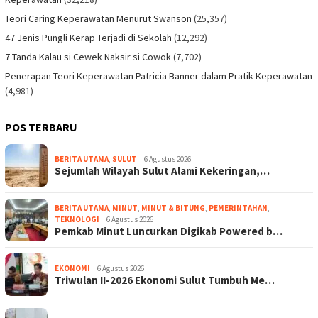
Teori Caring Keperawatan Menurut Swanson
(25,357)
47 Jenis Pungli Kerap Terjadi di Sekolah
(12,292)
7 Tanda Kalau si Cewek Naksir si Cowok
(7,702)
Penerapan Teori Keperawatan Patricia Banner dalam Pratik Keperawatan
(4,981)
POS TERBARU
BERITA UTAMA
,
SULUT
6 Agustus 2026
Sejumlah Wilayah Sulut Alami Kekeringan,…
BERITA UTAMA
,
MINUT
,
MINUT & BITUNG
,
PEMERINTAHAN
,
TEKNOLOGI
6 Agustus 2026
Pemkab Minut Luncurkan Digikab Powered b…
EKONOMI
6 Agustus 2026
Triwulan II-2026 Ekonomi Sulut Tumbuh Me…