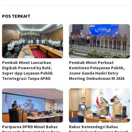
POS TERKAIT
Pemkab Minut Luncurkan
Pemkab Minut Perkuat
Digikab Powered by Balé,
Komitmen Pelayanan Publik,
Super-App Layanan Publik
Joune Ganda Hadiri Entry
Terintegrasi Tanpa APBD
Meeting Ombudsman RI 2026
Paripurna DPRD Minut Bahas
Rakor Kemendagri Bahas
Ranperda Pemerintahan Desa,
Pengelolaan Keuangan Daerah,