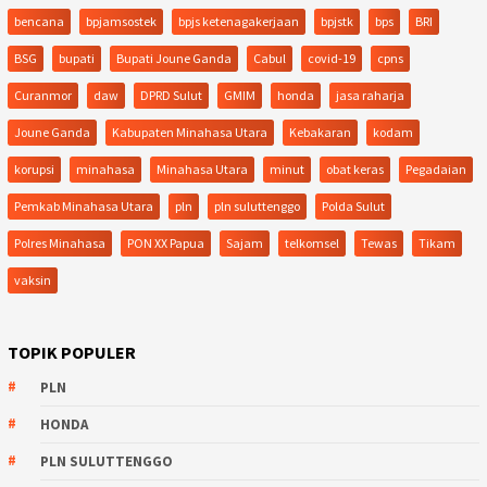
bencana
bpjamsostek
bpjs ketenagakerjaan
bpjstk
bps
BRI
BSG
bupati
Bupati Joune Ganda
Cabul
covid-19
cpns
Curanmor
daw
DPRD Sulut
GMIM
honda
jasa raharja
Joune Ganda
Kabupaten Minahasa Utara
Kebakaran
kodam
korupsi
minahasa
Minahasa Utara
minut
obat keras
Pegadaian
Pemkab Minahasa Utara
pln
pln suluttenggo
Polda Sulut
Polres Minahasa
PON XX Papua
Sajam
telkomsel
Tewas
Tikam
vaksin
TOPIK POPULER
PLN
HONDA
PLN SULUTTENGGO