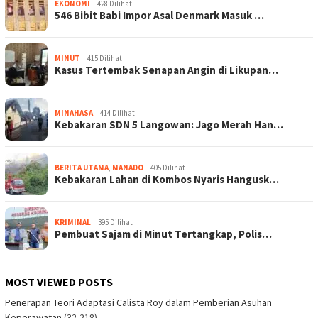
EKONOMI
428 Dilihat
546 Bibit Babi Impor Asal Denmark Masuk …
MINUT
415 Dilihat
Kasus Tertembak Senapan Angin di Likupan…
MINAHASA
414 Dilihat
Kebakaran SDN 5 Langowan: Jago Merah Han…
BERITA UTAMA
,
MANADO
405 Dilihat
Kebakaran Lahan di Kombos Nyaris Hangusk…
KRIMINAL
395 Dilihat
Pembuat Sajam di Minut Tertangkap, Polis…
MOST VIEWED POSTS
Penerapan Teori Adaptasi Calista Roy dalam Pemberian Asuhan
Keperawatan
(32,218)