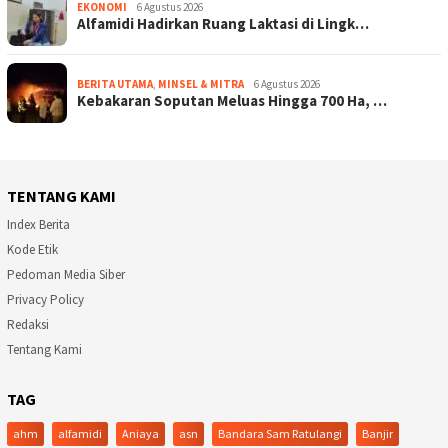
EKONOMI
6 Agustus 2026
Alfamidi Hadirkan Ruang Laktasi di Lingk…
BERITA UTAMA
,
MINSEL & MITRA
6 Agustus 2026
Kebakaran Soputan Meluas Hingga 700 Ha, …
TENTANG KAMI
Index Berita
Kode Etik
Pedoman Media Siber
Privacy Policy
Redaksi
Tentang Kami
TAG
ahm
alfamidi
Aniaya
asn
Bandara Sam Ratulangi
Banjir