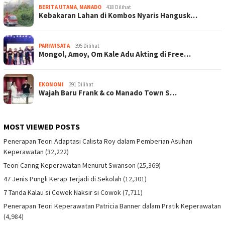
BERITA UTAMA
,
MANADO
418 Dilihat
Kebakaran Lahan di Kombos Nyaris Hangusk…
PARIWISATA
395 Dilihat
Mongol, Amoy, Om Kale Adu Akting di Free…
EKONOMI
391 Dilihat
Wajah Baru Frank & co Manado Town S…
MOST VIEWED POSTS
Penerapan Teori Adaptasi Calista Roy dalam Pemberian Asuhan
Keperawatan
(32,222)
Teori Caring Keperawatan Menurut Swanson
(25,369)
47 Jenis Pungli Kerap Terjadi di Sekolah
(12,301)
7 Tanda Kalau si Cewek Naksir si Cowok
(7,711)
Penerapan Teori Keperawatan Patricia Banner dalam Pratik Keperawatan
(4,984)