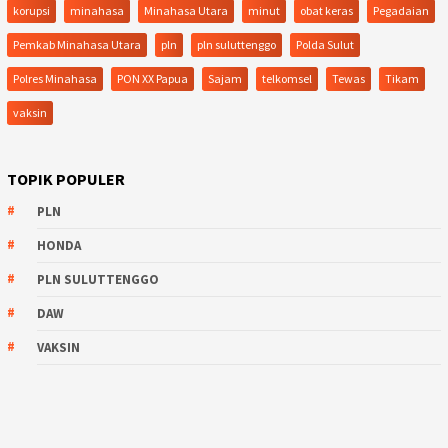
korupsi
minahasa
Minahasa Utara
minut
obat keras
Pegadaian
Pemkab Minahasa Utara
pln
pln suluttenggo
Polda Sulut
Polres Minahasa
PON XX Papua
Sajam
telkomsel
Tewas
Tikam
vaksin
TOPIK POPULER
PLN
HONDA
PLN SULUTTENGGO
DAW
VAKSIN