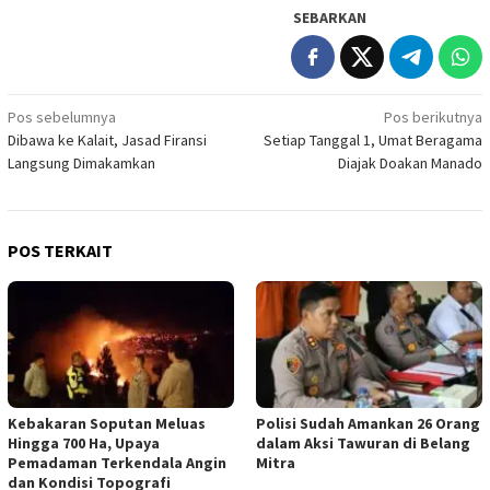
SEBARKAN
Navigasi
Pos sebelumnya
Pos berikutnya
Dibawa ke Kalait, Jasad Firansi
Setiap Tanggal 1, Umat Beragama
pos
Langsung Dimakamkan
Diajak Doakan Manado
POS TERKAIT
Kebakaran Soputan Meluas
Polisi Sudah Amankan 26 Orang
Hingga 700 Ha, Upaya
dalam Aksi Tawuran di Belang
Pemadaman Terkendala Angin
Mitra
dan Kondisi Topografi