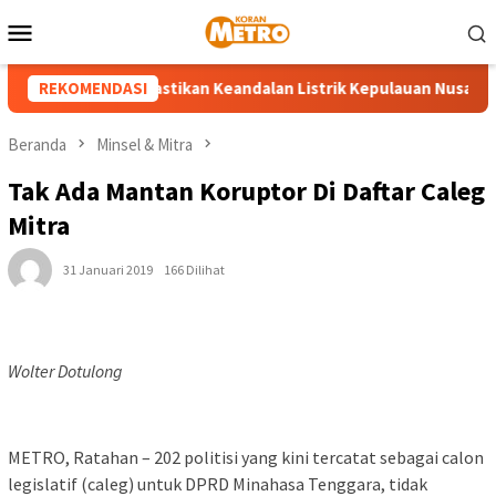
Loncat
Menu
ke
Mobile
konten
 UP3 Tahuna Pastikan Keandalan Listrik Kepulauan Nusa Utara Je
REKOMENDASI
Beranda
Minsel & Mitra
Tak Ada Mantan Koruptor Di Daftar Caleg
Mitra
31 Januari 2019
166 Dilihat
Wolter Dotulong
METRO, Ratahan – 202 politisi yang kini tercatat sebagai calon
legislatif (caleg) untuk DPRD Minahasa Tenggara, tidak