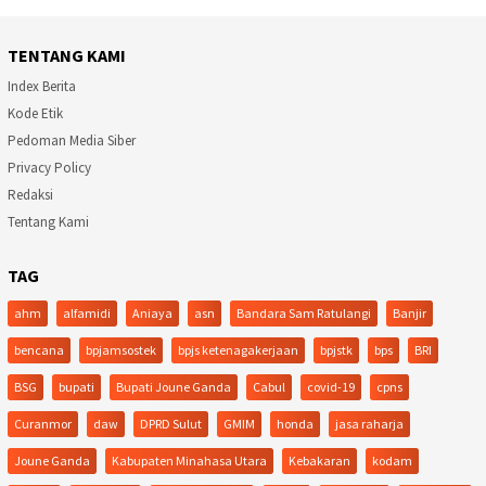
TENTANG KAMI
Index Berita
Kode Etik
Pedoman Media Siber
Privacy Policy
Redaksi
Tentang Kami
TAG
ahm
alfamidi
Aniaya
asn
Bandara Sam Ratulangi
Banjir
bencana
bpjamsostek
bpjs ketenagakerjaan
bpjstk
bps
BRI
BSG
bupati
Bupati Joune Ganda
Cabul
covid-19
cpns
Curanmor
daw
DPRD Sulut
GMIM
honda
jasa raharja
Joune Ganda
Kabupaten Minahasa Utara
Kebakaran
kodam