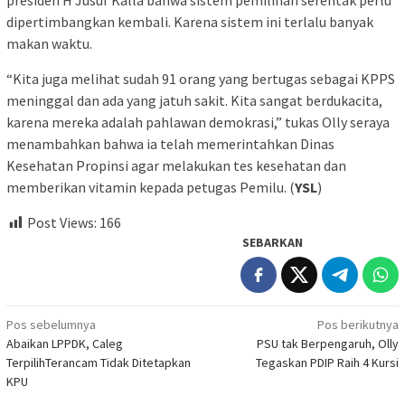
presiden H Jusuf Kalla bahwa sistem pemilihan serentak perlu
dipertimbangkan kembali. Karena sistem ini terlalu banyak
makan waktu.
“Kita juga melihat sudah 91 orang yang bertugas sebagai KPPS
meninggal dan ada yang jatuh sakit. Kita sangat berdukacita,
karena mereka adalah pahlawan demokrasi,” tukas Olly seraya
menambahkan bahwa ia telah memerintahkan Dinas
Kesehatan Propinsi agar melakukan tes kesehatan dan
memberikan vitamin kepada petugas Pemilu. (
YSL
)
Post Views:
166
SEBARKAN
Navigasi
Pos sebelumnya
Pos berikutnya
Abaikan LPPDK, Caleg
PSU tak Berpengaruh, Olly
pos
TerpilihTerancam Tidak Ditetapkan
Tegaskan PDIP Raih 4 Kursi
KPU