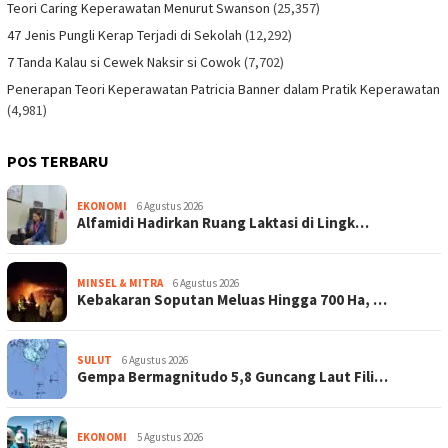
Teori Caring Keperawatan Menurut Swanson
(25,357)
47 Jenis Pungli Kerap Terjadi di Sekolah
(12,292)
7 Tanda Kalau si Cewek Naksir si Cowok
(7,702)
Penerapan Teori Keperawatan Patricia Banner dalam Pratik Keperawatan
(4,981)
POS TERBARU
EKONOMI
6 Agustus 2026
Alfamidi Hadirkan Ruang Laktasi di Lingk…
MINSEL & MITRA
6 Agustus 2026
Kebakaran Soputan Meluas Hingga 700 Ha, …
SULUT
6 Agustus 2026
Gempa Bermagnitudo 5,8 Guncang Laut Fili…
EKONOMI
5 Agustus 2026