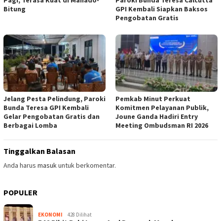
Pagi, Terasa Kuat di Manado-
Paroki Bunda Teresa Calcutta
Bitung
GPI Kembali Siapkan Baksos
Pengobatan Gratis
Jelang Pesta Pelindung, Paroki
Pemkab Minut Perkuat
Bunda Teresa GPI Kembali
Komitmen Pelayanan Publik,
Gelar Pengobatan Gratis dan
Joune Ganda Hadiri Entry
Berbagai Lomba
Meeting Ombudsman RI 2026
Tinggalkan Balasan
Anda harus
masuk
untuk berkomentar.
POPULER
EKONOMI
428 Dilihat