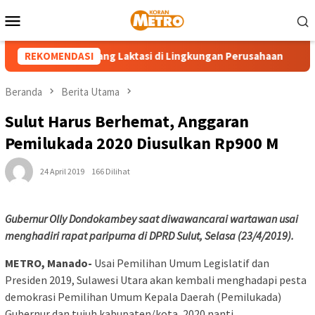
Loncat
Menu
ke
Mobile
konten
idi Hadirkan Ruang Laktasi di Lingkungan Perusahaan
REKOMENDASI
Ke
Beranda
Berita Utama
Sulut Harus Berhemat, Anggaran
Pemilukada 2020 Diusulkan Rp900 M
24 April 2019
166 Dilihat
Gubernur Olly Dondokambey saat diwawancarai wartawan usai
menghadiri rapat paripurna di DPRD Sulut, Selasa (23/4/2019).
METRO, Manado-
Usai Pemilihan Umum Legislatif dan
Presiden 2019, Sulawesi Utara akan kembali menghadapi pesta
demokrasi Pemilihan Umum Kepala Daerah (Pemilukada)
Gubernur dan tujuh kabupaten/kota, 2020 nanti.