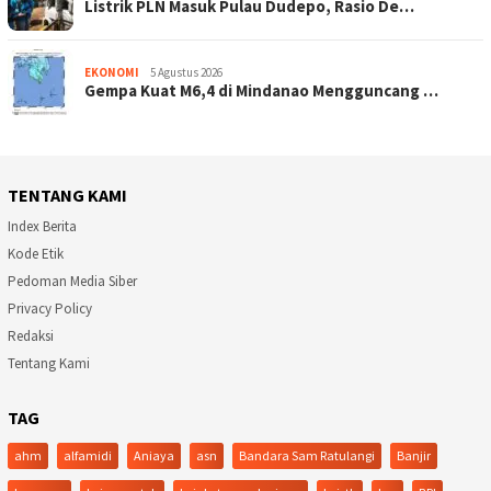
Listrik PLN Masuk Pulau Dudepo, Rasio De…
EKONOMI
5 Agustus 2026
Gempa Kuat M6,4 di Mindanao Mengguncang …
TENTANG KAMI
Index Berita
Kode Etik
Pedoman Media Siber
Privacy Policy
Redaksi
Tentang Kami
TAG
ahm
alfamidi
Aniaya
asn
Bandara Sam Ratulangi
Banjir