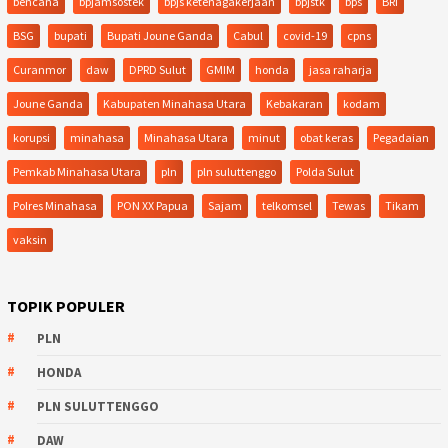
bencana
bpjamsostek
bpjs ketenagakerjaan
bpjstk
bps
BRI
BSG
bupati
Bupati Joune Ganda
Cabul
covid-19
cpns
Curanmor
daw
DPRD Sulut
GMIM
honda
jasa raharja
Joune Ganda
Kabupaten Minahasa Utara
Kebakaran
kodam
korupsi
minahasa
Minahasa Utara
minut
obat keras
Pegadaian
Pemkab Minahasa Utara
pln
pln suluttenggo
Polda Sulut
Polres Minahasa
PON XX Papua
Sajam
telkomsel
Tewas
Tikam
vaksin
TOPIK POPULER
PLN
HONDA
PLN SULUTTENGGO
DAW