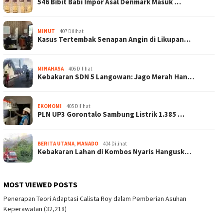
546 Bibit Babi Impor Asal Denmark Masuk …
MINUT
407 Dilihat
Kasus Tertembak Senapan Angin di Likupan…
MINAHASA
406 Dilihat
Kebakaran SDN 5 Langowan: Jago Merah Han…
EKONOMI
405 Dilihat
PLN UP3 Gorontalo Sambung Listrik 1.385 …
BERITA UTAMA
,
MANADO
404 Dilihat
Kebakaran Lahan di Kombos Nyaris Hangusk…
MOST VIEWED POSTS
Penerapan Teori Adaptasi Calista Roy dalam Pemberian Asuhan
Keperawatan
(32,218)