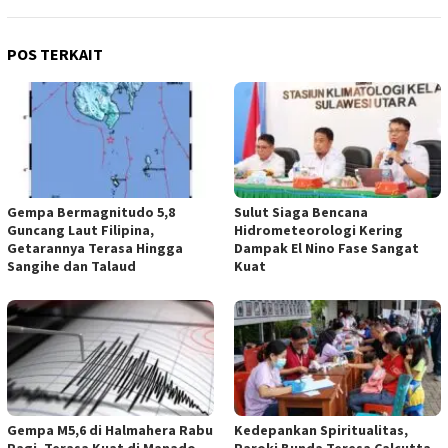
POS TERKAIT
Gempa Bermagnitudo 5,8
Sulut Siaga Bencana
Guncang Laut Filipina,
Hidrometeorologi Kering
Getarannya Terasa Hingga
Dampak El Nino Fase Sangat
Sangihe dan Talaud
Kuat
Gempa M5,6 di Halmahera Rabu
Kedepankan Spiritualitas,