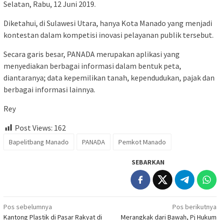
Selatan, Rabu, 12 Juni 2019.
Diketahui, di Sulawesi Utara, hanya Kota Manado yang menjadi
kontestan dalam kompetisi inovasi pelayanan publik tersebut.
Secara garis besar, PANADA merupakan aplikasi yang
menyediakan berbagai informasi dalam bentuk peta,
diantaranya; data kepemilikan tanah, kependudukan, pajak dan
berbagai informasi lainnya.
Rey
Post Views:
162
Bapelitbang Manado
PANADA
Pemkot Manado
SEBARKAN
Navigasi
Pos sebelumnya
Pos berikutnya
Kantong Plastik di Pasar Rakyat di
Merangkak dari Bawah, Pj Hukum