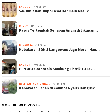
EKONOMI
428 Dilihat
546 Bibit Babi Impor Asal Denmark Masuk …
MINUT
415 Dilihat
Kasus Tertembak Senapan Angin di Likupan…
MINAHASA
414 Dilihat
Kebakaran SDN 5 Langowan: Jago Merah Han…
EKONOMI
405 Dilihat
PLN UP3 Gorontalo Sambung Listrik 1.385 …
BERITA UTAMA
,
MANADO
404 Dilihat
Kebakaran Lahan di Kombos Nyaris Hangusk…
MOST VIEWED POSTS