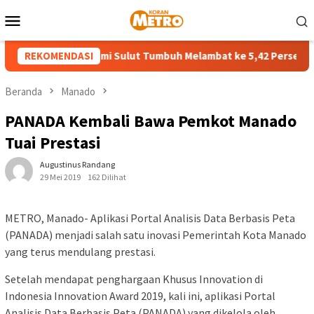
Loncat
Menu
ke
Mobile
konten
an II-2026 Ekonomi Sulut Tumbuh Melambat ke 5,42 Persen
REKOMENDASI
Beranda
Manado
PANADA Kembali Bawa Pemkot Manado
Tuai Prestasi
Augustinus Randang
29 Mei 2019
162 Dilihat
METRO, Manado- Aplikasi Portal Analisis Data Berbasis Peta
(PANADA) menjadi salah satu inovasi Pemerintah Kota Manado
yang terus mendulang prestasi.
Setelah mendapat penghargaan Khusus Innovation di
Indonesia Innovation Award 2019, kali ini, aplikasi Portal
Analisis Data Berbasis Peta (PANADA) yang dikelola oleh