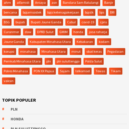
ahm
alfamidi
Aniaya
asn
Bandara Sam Ratulangi
Banjir
bencana
bpjamsostek
bpjs ketenagakerjaan
bpjstk
bps
BRI
BSG
bupati
Bupati Joune Ganda
Cabul
covid-19
cpns
Curanmor
daw
DPRD Sulut
GMIM
honda
jasa raharja
Joune Ganda
Kabupaten Minahasa Utara
Kebakaran
kodam
korupsi
minahasa
Minahasa Utara
minut
obat keras
Pegadaian
Pemkab Minahasa Utara
pln
pln suluttenggo
Polda Sulut
Polres Minahasa
PON XX Papua
Sajam
telkomsel
Tewas
Tikam
vaksin
TOPIK POPULER
PLN
HONDA
PLN SULUTTENGGO