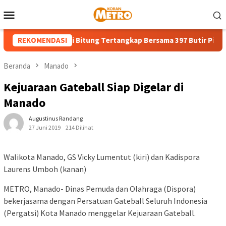
Loncat
Menu
ke
Mobile
konten
da 18 Tahun di Bitung Tertangkap Bersama 397 Butir Pil Obat Ke
REKOMENDASI
Beranda
Manado
Kejuaraan Gateball Siap Digelar di
Manado
Augustinus Randang
27 Juni 2019
214 Dilihat
Walikota Manado, GS Vicky Lumentut (kiri) dan Kadispora
Laurens Umboh (kanan)
METRO, Manado- Dinas Pemuda dan Olahraga (Dispora)
bekerjasama dengan Persatuan Gateball Seluruh Indonesia
(Pergatsi) Kota Manado menggelar Kejuaraan Gateball.