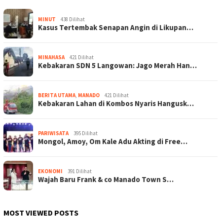
MINUT
438 Dilihat
Kasus Tertembak Senapan Angin di Likupan…
MINAHASA
421 Dilihat
Kebakaran SDN 5 Langowan: Jago Merah Han…
BERITA UTAMA
,
MANADO
421 Dilihat
Kebakaran Lahan di Kombos Nyaris Hangusk…
PARIWISATA
395 Dilihat
Mongol, Amoy, Om Kale Adu Akting di Free…
EKONOMI
391 Dilihat
Wajah Baru Frank & co Manado Town S…
MOST VIEWED POSTS