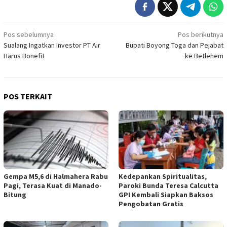
Navigasi
Pos sebelumnya
Pos berikutnya
Sualang Ingatkan Investor PT Air
Bupati Boyong Toga dan Pejabat
pos
Harus Bonefit
ke Betlehem
POS TERKAIT
Gempa M5,6 di Halmahera Rabu
Kedepankan Spiritualitas,
Pagi, Terasa Kuat di Manado-
Paroki Bunda Teresa Calcutta
Bitung
GPI Kembali Siapkan Baksos
Pengobatan Gratis