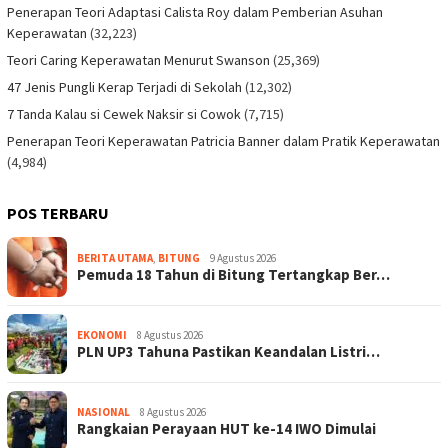
Penerapan Teori Adaptasi Calista Roy dalam Pemberian Asuhan
Keperawatan
(32,223)
Teori Caring Keperawatan Menurut Swanson
(25,369)
47 Jenis Pungli Kerap Terjadi di Sekolah
(12,302)
7 Tanda Kalau si Cewek Naksir si Cowok
(7,715)
Penerapan Teori Keperawatan Patricia Banner dalam Pratik Keperawatan
(4,984)
POS TERBARU
BERITA UTAMA
,
BITUNG
9 Agustus 2026
Pemuda 18 Tahun di Bitung Tertangkap Ber…
EKONOMI
8 Agustus 2026
PLN UP3 Tahuna Pastikan Keandalan Listri…
NASIONAL
8 Agustus 2026
Rangkaian Perayaan HUT ke-14 IWO Dimulai