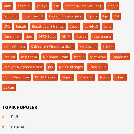
ahm
alfamidi
Aniaya
asn
Bandara Sam Ratulangi
Banjir
bencana
bpjamsostek
bpjs ketenagakerjaan
bpjstk
bps
BRI
BSG
bupati
Bupati Joune Ganda
Cabul
covid-19
cpns
Curanmor
daw
DPRD Sulut
GMIM
honda
jasa raharja
Joune Ganda
Kabupaten Minahasa Utara
Kebakaran
kodam
korupsi
minahasa
Minahasa Utara
minut
obat keras
Pegadaian
Pemkab Minahasa Utara
pln
pln suluttenggo
Polda Sulut
Polres Minahasa
PON XX Papua
Sajam
telkomsel
Tewas
Tikam
vaksin
TOPIK POPULER
PLN
HONDA