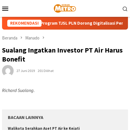
Loncat
Menu
ke
Mobile
konten
 HUT ke-81 RI, Program TJSL PLN Dorong Digitalisasi Pendidikan
REKOMENDASI
Beranda
Manado
Sualang Ingatkan Investor PT Air Harus
Bonefit
27 Juni 2019
201 Dilihat
Richard Sualang.
BACAAN LAINNYA
Walikota Serahkan Aset PT Air ke Kejati