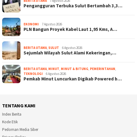
BERITA UTAMA
7 Agustus 2026
Pengangguran Terbuka Sulut Bertambah 3,3…
EKONOMI
7 Agustus 2026
PLN Bangun Proyek Kabel Laut 1,95 Kms, A…
BERITA UTAMA
,
SULUT
6 Agustus 2026
Sejumlah Wilayah Sulut Alami Kekeringan,…
BERITA UTAMA
,
MINUT
,
MINUT & BITUNG
,
PEMERINTAHAN
,
TEKNOLOGI
6 Agustus 2026
Pemkab Minut Luncurkan Digikab Powered b…
TENTANG KAMI
Index Berita
Kode Etik
Pedoman Media Siber