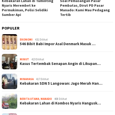
Kebakaran Lahan di Tuminting
Soal Pemasangan Pasar
Nyaris Merembet ke
Pembatas, Dirut PD Pasar
Permukiman, Polisi Selidiki
Manado: Kami Mau Pedagang
Sumber Api
Tertib
POPULER
EKONOMI
431 Dilihat
546 Bibit Babi Impor Asal Denmark Masuk …
MINUT
423 Dilihat
Kasus Tertembak Senapan Angin di Likupan…
MINAHASA
417 Dilihat
Kebakaran SDN 5 Langowan: Jago Merah Han…
BERITA UTAMA
,
MANADO
408 Dilihat
Kebakaran Lahan di Kombos Nyaris Hangusk…