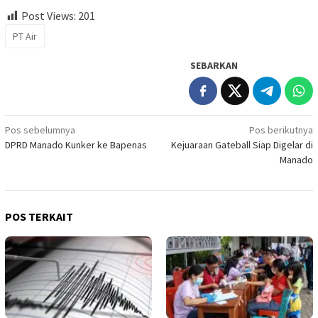
Post Views:
201
PT Air
SEBARKAN
Navigasi
Pos sebelumnya
Pos berikutnya
DPRD Manado Kunker ke Bapenas
Kejuaraan Gateball Siap Digelar di
pos
Manado
POS TERKAIT