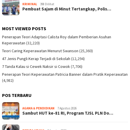
KRIMINAL
398 Dilihat
Pembuat Sajam di Minut Tertangkap, Polis…
MOST VIEWED POSTS
Penerapan Teori Adaptasi Calista Roy dalam Pemberian Asuhan
Keperawatan
(32,220)
Teori Caring Keperawatan Menurut Swanson
(25,360)
47 Jenis Pungli Kerap Terjadi di Sekolah
(12,294)
7 Tanda Kalau si Cewek Naksir si Cowok
(7,706)
Penerapan Teori Keperawatan Patricia Banner dalam Pratik Keperawatan
(4,982)
POS TERBARU
AGAMA & PENDIDIKAN
7 Agustus 2026
Sambut HUT ke-81 RI, Program TJSL PLN Do…