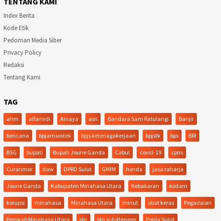
TENTANG KAMI
Index Berita
Kode Etik
Pedoman Media Siber
Privacy Policy
Redaksi
Tentang Kami
TAG
ahm
alfamidi
Aniaya
asn
Bandara Sam Ratulangi
Banjir
bencana
bpjamsostek
bpjs ketenagakerjaan
bpjstk
bps
BRI
BSG
bupati
Bupati Joune Ganda
Cabul
covid-19
cpns
Curanmor
daw
DPRD Sulut
GMIM
honda
jasa raharja
Joune Ganda
Kabupaten Minahasa Utara
Kebakaran
kodam
korupsi
minahasa
Minahasa Utara
minut
obat keras
Pegadaian
Pemkab Minahasa Utara
pln
pln suluttenggo
Polda Sulut