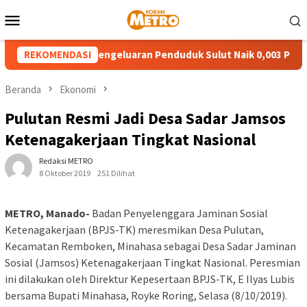
Loncat
Menu
ke
Mobile
konten
Ketimpangan Pengeluaran Penduduk Sulut Naik 0,003 Poin
REKOMENDASI
Beranda
Ekonomi
Pulutan Resmi Jadi Desa Sadar Jamsos
Ketenagakerjaan Tingkat Nasional
Redaksi METRO
8 Oktober 2019
251 Dilihat
METRO, Manado-
Badan Penyelenggara Jaminan Sosial
Ketenagakerjaan (BPJS-TK) meresmikan Desa Pulutan,
Kecamatan Remboken, Minahasa sebagai Desa Sadar Jaminan
Sosial (Jamsos) Ketenagakerjaan Tingkat Nasional. Peresmian
ini dilakukan oleh Direktur Kepesertaan BPJS-TK, E Ilyas Lubis
bersama Bupati Minahasa, Royke Roring, Selasa (8/10/2019).