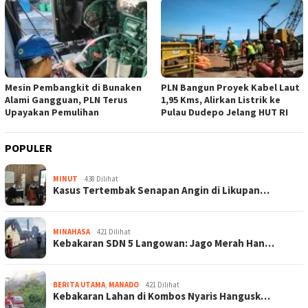
Mesin Pembangkit di Bunaken
PLN Bangun Proyek Kabel Laut
Alami Gangguan, PLN Terus
1,95 Kms, Alirkan Listrik ke
Upayakan Pemulihan
Pulau Dudepo Jelang HUT RI
POPULER
MINUT
438 Dilihat
Kasus Tertembak Senapan Angin di Likupan…
MINAHASA
421 Dilihat
Kebakaran SDN 5 Langowan: Jago Merah Han…
BERITA UTAMA
,
MANADO
421 Dilihat
Kebakaran Lahan di Kombos Nyaris Hangusk…