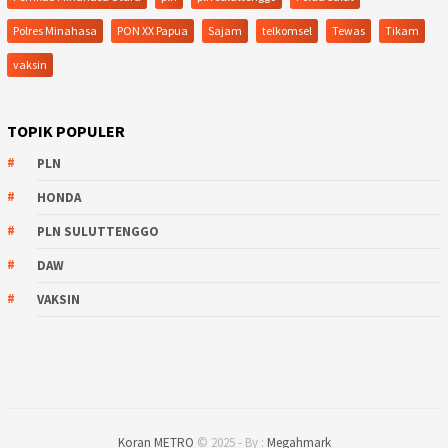
Polres Minahasa
PON XX Papua
Sajam
telkomsel
Tewas
Tikam
vaksin
TOPIK POPULER
PLN
HONDA
PLN SULUTTENGGO
DAW
VAKSIN
Koran METRO
© 2025 - By :
Megahmark