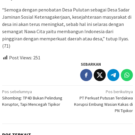
“Semoga dengan penobatan Desa Pulutan sebagai Desa Sadar
Jaminan Sosial Ketenagakerjaan, kesejahteraan masyarakat di
desa ini akan terus meningkat, sebab hal ini selaras dengan
semangat Nawa Cita yaitu membangun Indonesia dari
pinggiran dengan memperkuat daerah atau desa,” tutup Ilyas.
(71)
Post Views:
251
SEBARKAN
Navigasi
Pos sebelumnya
Pos berikutnya
Sihombing: TP4D Bukan Pelindung
PT Perkuat Putusan Terdakwa
pos
Koruptor, Tapi Mencegah Tipikor
Korupsi Embung Wasian Kakas di
PN Tipikor
POS TERKAIT