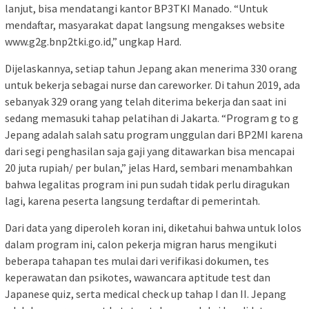
lanjut, bisa mendatangi kantor BP3TKI Manado. “Untuk
mendaftar, masyarakat dapat langsung mengakses website
www.g2g.bnp2tki.go.id,” ungkap Hard.
Dijelaskannya, setiap tahun Jepang akan menerima 330 orang
untuk bekerja sebagai nurse dan careworker. Di tahun 2019, ada
sebanyak 329 orang yang telah diterima bekerja dan saat ini
sedang memasuki tahap pelatihan di Jakarta. “Program g to g
Jepang adalah salah satu program unggulan dari BP2MI karena
dari segi penghasilan saja gaji yang ditawarkan bisa mencapai
20 juta rupiah/ per bulan,” jelas Hard, sembari menambahkan
bahwa legalitas program ini pun sudah tidak perlu diragukan
lagi, karena peserta langsung terdaftar di pemerintah.
Dari data yang diperoleh koran ini, diketahui bahwa untuk lolos
dalam program ini, calon pekerja migran harus mengikuti
beberapa tahapan tes mulai dari verifikasi dokumen, tes
keperawatan dan psikotes, wawancara aptitude test dan
Japanese quiz, serta medical check up tahap I dan II. Jepang