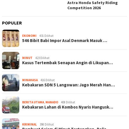
Astra Honda Safety Riding
Competition 2026
POPULER
EKONOMI
431 Dilihat
546 Bibit Babi Impor Asal Denmark Masuk …
MINUT
423 Dilihat
Kasus Tertembak Senapan Angin di Likupan…
MINAHASA
416 Dilihat
Kebakaran SDN 5 Langowan: Jago Merah Han…
BERITA UTAMA
,
MANADO
408 Dilihat
Kebakaran Lahan di Kombos Nyaris Hangusk…
KRIMINAL
398 Dilihat