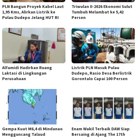
PLN Bangun Proyek Kabel Laut
Triwulan II-2026 Ekonomi Sulut
1,95 Kms, Alirkan Listrik ke
Tumbuh Melambat ke 5,42
Pulau Dudepo Jelang HUT RI
Persen
Alfamidi Hadirkan Ruang
Listrik PLN Masuk Pulau
Laktasi di Lingkungan
Dudepo, Rasio Desa Berlistrik
Perusahaan
Gorontalo Capai 100 Persen
Gempa Kuat M6,4 di Mindanao
Enam Wakil Terbaik DAW Siap
Mengguncang Talaud
Bersaing di Ajang The 17th