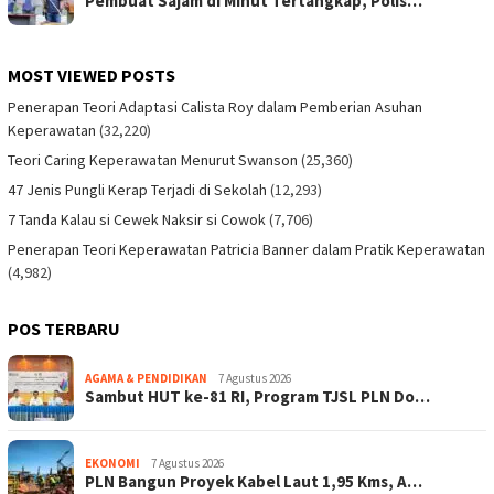
Pembuat Sajam di Minut Tertangkap, Polis…
MOST VIEWED POSTS
Penerapan Teori Adaptasi Calista Roy dalam Pemberian Asuhan
Keperawatan
(32,220)
Teori Caring Keperawatan Menurut Swanson
(25,360)
47 Jenis Pungli Kerap Terjadi di Sekolah
(12,293)
7 Tanda Kalau si Cewek Naksir si Cowok
(7,706)
Penerapan Teori Keperawatan Patricia Banner dalam Pratik Keperawatan
(4,982)
POS TERBARU
AGAMA & PENDIDIKAN
7 Agustus 2026
Sambut HUT ke-81 RI, Program TJSL PLN Do…
EKONOMI
7 Agustus 2026
PLN Bangun Proyek Kabel Laut 1,95 Kms, A…