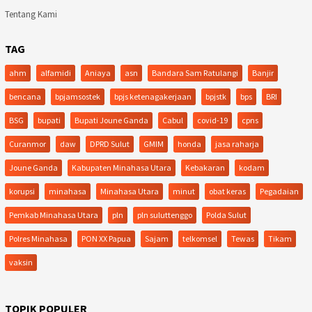
Tentang Kami
TAG
ahm
alfamidi
Aniaya
asn
Bandara Sam Ratulangi
Banjir
bencana
bpjamsostek
bpjs ketenagakerjaan
bpjstk
bps
BRI
BSG
bupati
Bupati Joune Ganda
Cabul
covid-19
cpns
Curanmor
daw
DPRD Sulut
GMIM
honda
jasa raharja
Joune Ganda
Kabupaten Minahasa Utara
Kebakaran
kodam
korupsi
minahasa
Minahasa Utara
minut
obat keras
Pegadaian
Pemkab Minahasa Utara
pln
pln suluttenggo
Polda Sulut
Polres Minahasa
PON XX Papua
Sajam
telkomsel
Tewas
Tikam
vaksin
TOPIK POPULER