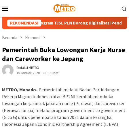
Loncat
Menu
ke
Mobile
konten
UT ke-81 RI, Program TJSL PLN Dorong Digitalisasi Pendidikan SM
REKOMENDASI
Beranda
Ekonomi
Pemerintah Buka Lowongan Kerja Nurse
dan Careworker ke Jepang
Redaksi METRO
15 Januari 2020
257 Dilihat
METRO, Manado-
Pemerintah melalui Badan Perlindungan
Pekerja Migran Indonesia atau BP2MI kembali membuka
lowongan kerja untuk jabatan nurse (Perawat) dan careworker
(Perawat lansia) melalui program government to government
(G to G) untuk penempatan tahun 2021 dalam kerangka
Indonesia Japan Economic Partnership Agreement (IJEPA)